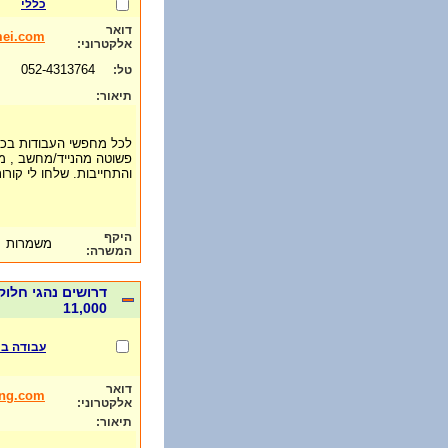
כללי
דואר
mei.com
אלקטרוני:
052-4313764
טל:
תיאור:
לכל מחפשי העבודות בכתי
פשוטה מהנייד/מחשב , מ
והתחייבות. שלחו לי קורו
היקף
משמרות
המשרה:
11,000
עבודה בת
דואר
ung.com
אלקטרוני:
תיאור: