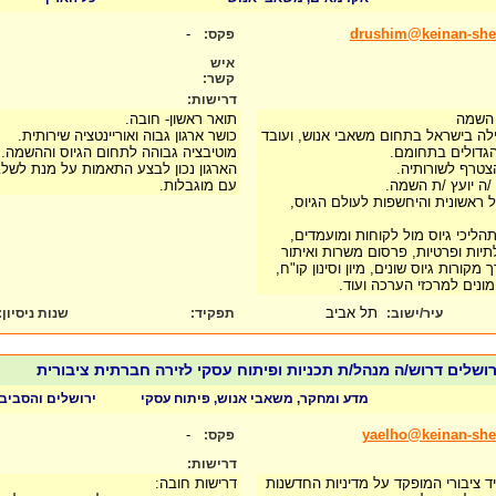
-
drushim@keinan-sheff
פקס:
איש
קשר:
דרישות:
ת השמה
תואר ראשון- חובה.
ילה בישראל בתחום משאבי אנוש, ועובד
כושר ארגון גבוה ואוריינטציה שירותית.
הגדולים בתחומם.
מוטיבציה גבוהה לתחום הגיוס וההשמה.
הצטרף לשורותיה.
הארגון נכון לבצע התאמות על מנת לשלב
/ה יועץ /ת השמה.
עם מוגבלות.
ראשונית והיחשפות לעולם הגיוס,
 תהליכי גיוס מול לקוחות ומועמדים,
ות ופרטיות, פרסום משרות ואיתור
מקורות גיוס שונים, מיון וסינון קו"ח,
זימונים למרכזי הערכה ועוד.
תל אביב
עיר/ישוב:
תפקיד:
שנות ניסיון
:
רושלים דרוש/ה מנהל/ת תכניות ופיתוח עסקי לזירה חברתית ציבורית
מדע ומחקר, משאבי אנוש, פיתוח עסקי
ירושלים והסביב
-
yaelho@keinan-shef
פקס:
דרישות:
 ציבורי המופקד על מדיניות החדשנות
דרישות חובה: