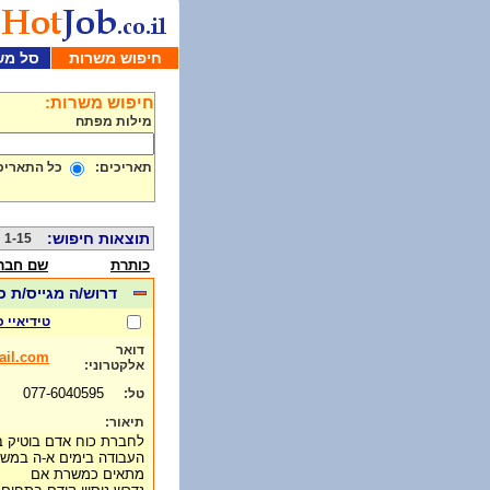
חיפוש משרות
סל מש
חיפוש משרות:
מילות מפתח
תאריכים:
כל התאריכ
תוצאות חיפוש:
1-15 מתוך 519
כותרת
שם חבר
דרוש/ה מגייס/ת 
טידיאיי 
דואר
il.com
אלקטרוני:
077-6040595
טל:
תיאור:
לחברת כוח אדם בוטיק בח
העבודה בימים א-ה במשר
מתאים כמשרת אם