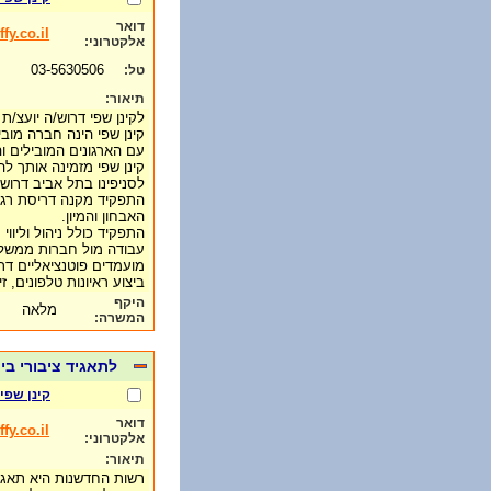
דואר
y.co.il
אלקטרוני:
03-5630506
טל:
תיאור:
לקינן שפי דרוש/ה יועצ/
קינן שפי הינה חברה מוב
עם הארגונים המובילים ו
קינן שפי מזמינה אותך ל
לסניפינו בתל אביב דרוש 
התפקיד מקנה דריסת רגל 
האבחון והמיון.
התפקיד כולל ניהול וליווי
עבודה מול חברות ממשלתי
מועמדים פוטנציאליים דרך 
ביצוע ראיונות טלפונים, 
היקף
מלאה
המשרה:
לתאגיד ציבורי בי
קינן שפי
דואר
fy.co.il
אלקטרוני:
תיאור:
רשות החדשנות היא תאגיד