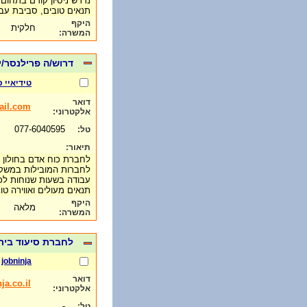
נדרש ניסיון קודם בתחום!!
תנאים טובים, סביבת עב
היקף
חלקית
המשרה:
דרוש/ה פרילנסר/י
טידיאיי 
דואר
il.com
אלקטרוני:
077-6040595
טל:
תיאור:
לחברת כוח אדם בחולון ד
לחברות המובילות במשק
עבודה בשעות שנוחות לכ
תנאים מעולים ואווירה ט
היקף
מלאה
המשרה:
לחברת סיעוד בירו
jobninja
דואר
ja.co.il
אלקטרוני:
-
טל: