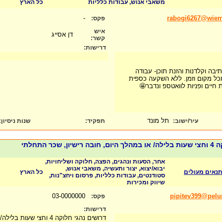
משאבי אנוש, עבודות כלליות
כל הארץ
-
rabogi6267@wie
פקס:
איש
דן אסייג
קשר:
דרישות:
בה וקלדנות והזנת תוכן- עבודה
כל מקום וזמן. ללא השקעה כספית
ת חיים ופניות לוואטספ ונדבר🤩
תל מונד
עיר/ישוב:
תפקיד:
שנות ניסיון
:
דרושים נהגי חלוקה 4 וחצי שעות בלילה/ או במהלך היום, חובה רישיון, שכר התחלתי
אחר, הסעות ונהגים, הפצה, חלוקה ושליחויות,
יבוא/יצוא, יצור ותעשיה, משאבי אנוש,
נאים מעולים
כל הארץ
סטודנטים, עבודות כלליות, פרסום ויחצ"נות,
שיווק ומכירות
03-0000000
pipitev399@pel
פקס:
דרישות:
דרושים נהגי חלוקה 4 וחצי ש