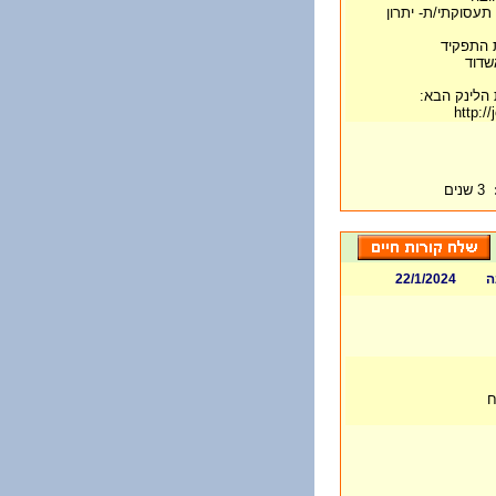
 תעסוקתי/ת- יתרון
 התפקיד
שדוד
http:/
3 שנים
ה
22/1/2024
ח