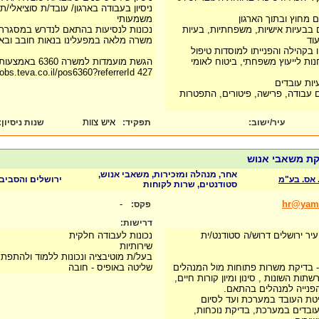
ניסיון בעבודה בארגון/ עובד/ת סוציאלי/ת
ם מחוץ ובתוך הארגון
משמעותי
 בבעיות אישיות, משפחתיות, בעיות
נכונות לנסיעות בהתאם לנדרש במסגרת
וד
משרה מלאה במפעלינו בנאות חובב ובא
יו בקהילה והפנייתו למוסדות טיפול
נות לייעוץ משפחתי, ביטוח לאומי
הגשת מועמדות למשרה 6360 באמצעות הלינק הבא:
/jobs.teva.co.il/pos6360?referrerId 427
יות עובדים
ום עבודה, פרישה, פיטורים, התפטרות
איש צוות
עיר/ישוב:
תפקיד:
שנות ניסיון
:
קת משאבי אנוש
אחר, מנהלה ומזכירות, משאבי אנוש,
 אס. בע"מ
ירושלים והסביב
סטודנטים, שרות לקוחות
-
hr@yamit
פקס:
דרישות:
ר ירושלים דרוש/ה סטודנט/ית
נכונות לעבודה חלקית
שירותיות
בעל/ת מוטיבציה ונכונות ללמוד ולהתפת
 - בדיקת משרות פתוחות מול המנהלים
שליטה באופיס - חובה
ת השונות , סינון ומיון קורות חיים,
והפנייה למנהלים בהתאם.
טת העובד במערכת ועד לסיום
ובדים במערכת, בדיקת נוכחות,