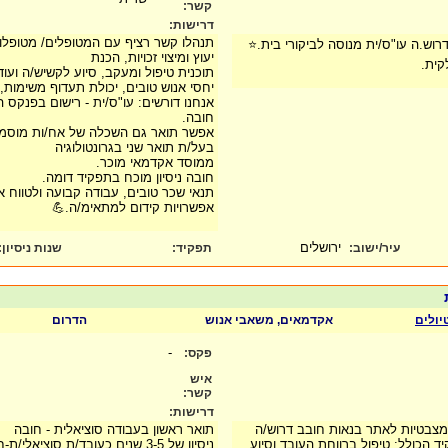
קשר:
דרישות:
תנהלו קשר רציף עם המטופלים/ מטופלו
רוש.ה עו"ס/ית מנוסה לביקורי בית.⭐
יעוץ ומיצוי זכויות, הכנת
ית.
תוכנית טיפול ומעקב, סיוע לקשיש/ה ועוד.
יחסי אנוש טובים, יכולת תעדוף משימות,
אנחנו דורשים: עו"ס/ית - רישום בפנקס ה
חובה.
אפשר תואר גם השכלה של אח/ות מוסמכ/ת
בעל/ת תואר שני בגרונטולוגיה
ממוסד אקדמאי מוכר.
חובה ניסיון מוכח בתפקיד דומה.
תנאי שכר טובים, עבודה קבועה ולטווח א
אפשרויות קידום למתאימ/ה.💪
ירושלים
עיר/ישוב:
תפקיד:
שנות ניסיון
:
ת
יולים
אקדמאים, משאבי אנוש
הדרום
-
פקס:
איש
קשר:
דרישות:
צבטיות לאתר בנאות חובב דרוש/ה
תואר ראשון בעבודה סוציאלית - חובה
ד הכולל: טיפול ברווחת העובד וסיוע
ניסיון של 3-5 שנים כעובד/ת סוציאלי/ת-חובה