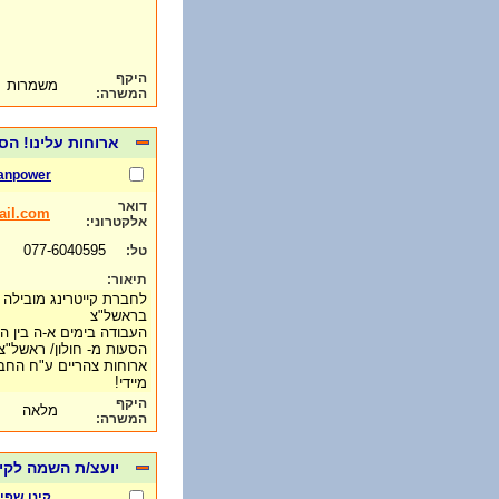
היקף
משמרות
המשרה:
ארוחות עלינו! הס
manpower
דואר
il.com
אלקטרוני:
077-6040595
טל:
תיאור:
לחברת קייטרינג מובילה 
בראשל"צ
העבודה בימים א-ה בין השעות 0:00
הסעות מ- חולון/ ראשל"צ/
ארוחות צהריים ע"ח החב
מיידי!
היקף
מלאה
המשרה:
יועצ/ת השמה לקי
קינן שפי