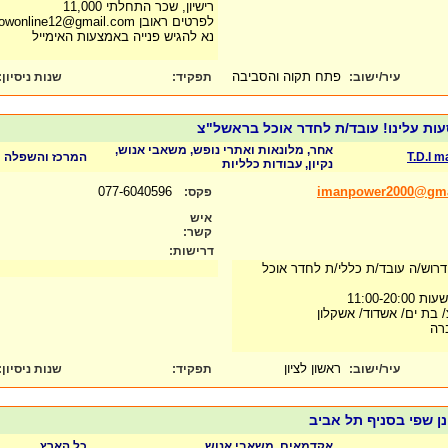
רישיון, שכר התחלתי 11,000
לפרטים ראובן workingnowonline12@gmail.com
נא להגיש פנייה באמצעות האימייל
פתח תקוה והסביבה
עיר/ישוב:
תפקיד:
שנות ניסיון
:
עות עלינו! עובד/ת לחדר אוכל בראשל"צ
אחר, מלונאות ואתרי נופש, משאבי אנוש,
T.D.I 
המרכז והשפלה
נקיון, עבודות כלליות
077-6040596
imanpower2000@gma
פקס:
איש
קשר:
דרישות:
דרוש/ה עובד/ת כללי/ת לחדר אוכל
11:00-2
 בת ים/ אשדוד/ אשקלון
רה
ראשון לציון
עיר/ישוב:
תפקיד:
שנות ניסיון
:
נן שפי בסניף תל אביב
אקדמאים, משאבי אנוש
כל הארץ