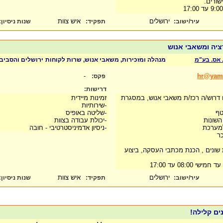
שורים.
ירושלים
איש צוות
עיר/ישוב:
תפקיד:
שנות ניסיון
:
ציה ומשאבי אנוש
 אס. בע"מ
מנהלה ומזכירות, משאבי אנוש, שרות לקוחות
ירושלים והסביב
-
hr@yamit
פקס:
דרישות:
 דרוש/ה רכז/ת משאבי אנוש, במסגרת
זמינות מיידית
-שירותיות
טף
-שליטה באופיס
שונות
-יכולת עבודה בצוות
למערכת
-ניסיון אדמיניסטרטיבי - חובה
כר
שונים , הכנת מכתבי העסקה, ביצוע
08:00 עד 17:00
ירושלים
איש צוות
עיר/ישוב:
תפקיד:
שנות ניסיון
:
ים קלילה!