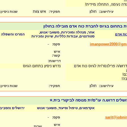
!
ודה נעימה, התחלה מיידית!
חולון
איש צוות
עיר/ישוב:
תפקיד:
שנות ניסיון
:
ת בתחום בגיוס לחברת כוח אדם מובילה בחולון
אחר, מנהלה ומזכירות, משאבי אנוש,
כוח אדם
המרכז והשפלה
סטודנטים, עבודות כלליות, שיווק ומכירות
-
imanpower2000@gma
פקס:
איש
קשר:
דרישות:
רוש/ה פרילנסר/ית לגיוס כוח אדם
נדרש ניסיון בתחום הגיוס
ם!
ובה!
חולון
עיר/ישוב:
תפקיד:
שנות ניסיון
:
שלים דרוש.ה עו"ס/ית מנוסה לביקורי בית.⭐
אקדמאים, טיפול וסיעוד, משאבי אנוש
ירושלים והסביב
-
sarit@jobnin
פקס:
איש
שרית