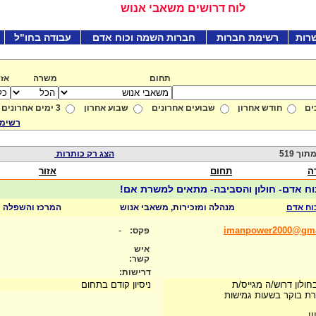
לוח דרושים משאבי אנוש
רות
רשימת חברות
חברות השמה וכוח אדם
עבודה בחו"ל
תחום
משרה
אזו
ים
חודש אחרון
שבועים אחרונים
שבוע אחרון
3 ימים אחרונים
רשימת
הצג רק כותרות
ה
תחום
אזור
כוח אדם- חולון והסביבה- מתאים למשרת אם!
כוח אדם
מנהלה ומזכירות, משאבי אנוש
המרכז והשפלה
-
imanpower2000@gma
פקס:
איש
קשר:
דרישות:
ולון דרוש/ה מגייס/ת
ניסיון קודם בתחום
ת בוקר בשעות גמישות