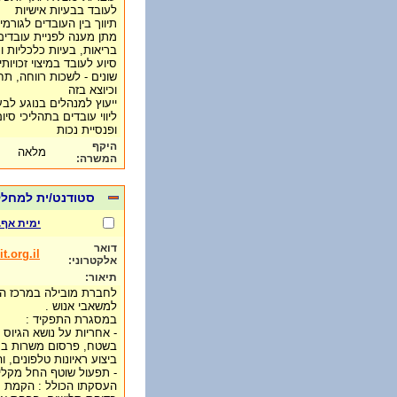
לעובד בבעיות אישיות
תיווך בין העובדים לגורמי
מתן מענה לפניית עובדים
בריאות, בעיות כלכליות וע
סיוע לעובד במיצוי זכויות
שונים - לשכות רווחה, תח
וכיוצא בזה
ייעוץ למנהלים בנוגע לבע
ליווי עובדים בתהליכי סי
ופנסיית נכות
היקף
מלאה
המשרה:
סטודנט/ית למחל
ימית אף.
דואר
.org.il
אלקטרוני:
תיאור:
לחברת מובילה במרכז העי
למשאבי אנוש .
במסגרת התפקיד :
- אחריות על נושא הגיוס
בשטח, פרסום משרות ברשתו
ביצוע ראיונות טלפונים, 
- תפעול שוטף החל מקלי
העסקתו הכולל : הקמת ע