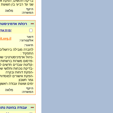
בדיקת תלושים, הפקת אי
שני עד רביעי בין השעות 9:00 עד 17:00
היקף
מלאה
המשרה:
רכז/ת אדמיניסטר
ימית אף.
דואר
.org.il
אלקטרוני:
תיאור:
לחברה מובילה בירושלים
התפקיד :
-ניהול אדמיניסטרטיבי שו
-פרסום משרות ברשתות ה
-קליטת עובדים חדשים 
-בדיקת נוכחות ותלושי ש
-הפקת דוחות ובקרה
-הפקת אישורים למוסדות 
גמר חשבון
ימים ושעות עבודה ראשון עד חמישי 
היקף
מלאה
המשרה:
עבודה בהזנת נתונ