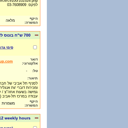
merce/c9100/102526.php
לפקס: 03-7608909
היקף
מלאה
המשרה:
700 ש"ח בונוס לדוברי אנגלית
סימי גרו
דואר
oup.com
אלקטרוני:
-
טל:
תיאור:
לסניף תל אביבי של חברה 
ומכירות דוברי /ות אנגלי
גמישה בשעות אחה"צ / ע
עבודה במרכז תל-אביב (2 דק` מעזריאלי).
היקף
משמרות
המשרה:
-12 weekly hours