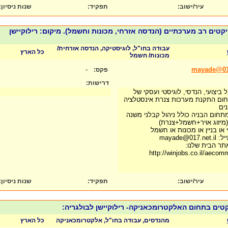
עיר/ישוב:
תפקיד:
שנות ניסיון
:
פרויקטים רב מערכתיים (הנדסה אזרחי, מכונות וחשמל). מיקום: רילוקיישן
עבודה בחו"ל, לוגיסטיקה, הנדסה אזרחית/
כל הארץ
מכונות/ חשמל
-
mayade@017
פקס:
דרישות:
 ביצועי, הנדסי, לוגיסטי ועסקי של
חום התקנת מערכות צנרת אינסטלציה
נים
 מתחום הבניה כולל ניהול קבלני משנה
מיזוג אויר+חשמל+צנרת)
ו בניין או מכונות או חשמל
mayade
תר הבית שלנו:
http://winjobs.co.il/aeco
עיר/ישוב:
תפקיד:
שנות ניסיון
:
מהנדסים, עבודה בחו"ל, אלקטרומכאניקה
כל הארץ