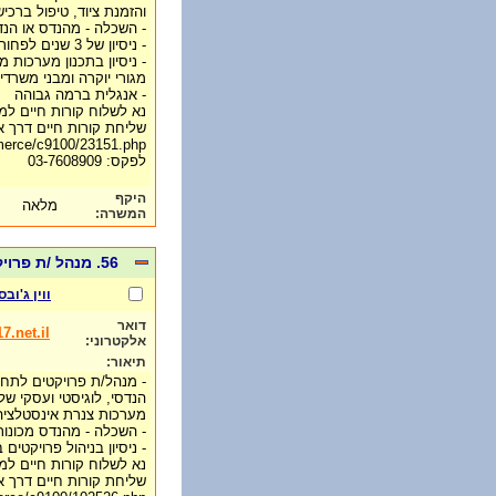
והזמנת ציוד, טיפול ברכי
- השכלה - מהנדס או הנד
- ניסיון של 3 שנים לפחות בתחום המכונות/צנרת
- ניסיון בתכנון מערכות מ
מגורי יוקרה ומבני משרדי
- אנגלית ברמה גבוהה
נא לשלוח קורות חיים למייל: @017.net.il
שליחת קורות חיים דרך א
mmerce/c9100/23151.php
לפקס: 03-7608909
היקף
מלאה
המשרה:
56. מנהל /ת פרויקטים בתחום הצנרת מיזוג אויר- רילוקיישן לניגריה:
ווין ג'ובס
דואר
.net.il
אלקטרוני:
תיאור:
- מנהל/ת פרויקטים לתחום 
הנדסי, לוגיסטי ועסקי ש
מערכות צנרת אינסטלציה/מ
- השכלה - מהנדס מכונות/
- ניסיון בניהול פרויקטים 
נא לשלוח קורות חיים למייל: @017.net.il
שליחת קורות חיים דרך א