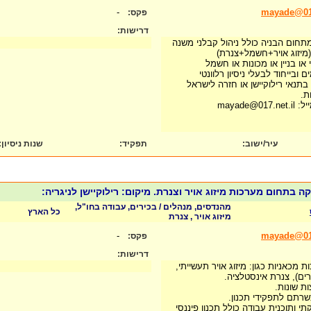
-
mayade@017
פקס:
דרישות:
 מתחום הבניה כולל ניהול קבלני משנה
מיזוג אויר+חשמל+צנרת)
ו בניין או מכונות או חשמל
ובייחוד לבעלי ניסיון רלוונטי
 בתנאי רילוקיישן או חזרה לישראל
mayade
עיר/ישוב:
תפקיד:
שנות ניסיון
:
מהנדסים, מנהלים / בכירים, עבודה בחו"ל,
כל הארץ
מיזוג אויר , צנרת
-
mayade@017
פקס:
דרישות:
 מכאניות כגון: מיזוג אויר תעשייתי,
רים), צנרת אינסטלציה.
ת שונות.
שרתם לתפקידי תכנון.
 ותוכנית עבודה כולל תכנון פיננסי