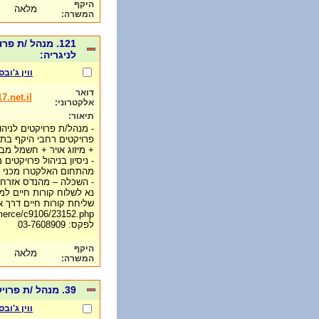
היקף
מלאה
המשרה:
121. מנהל /ת 
לניגריה:
ווין ג'ובס
דואר
.net.il
אלקטרוני:
תיאור:
- מנהל/ת פרויקטים לניהול
פרויקטים רחבי היקף בת
+ מיזוג אויר + חשמל מב
- ניסיון בניהול פרויקטים
מהתחום האלקטרו מכני (
- השכלה – מהנדס אזרחי א
נא לשלוח קורות חיים למייל: @017.net.il
שליחת קורות חיים דרך א
mmerce/c9106/23152.php
לפקס: 03-7608909
היקף
מלאה
המשרה:
39. מנהל /ת פרויקטים בתחום האלקטרומכאניקה- רילוקיישן לבולגריה:
ווין ג'ובס