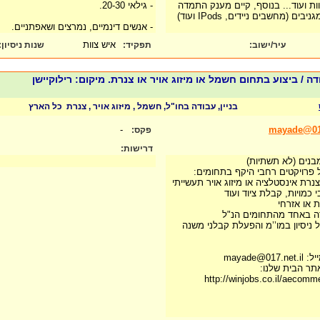
ות ועוד... בנוסף, קיים מענק התמדה
- גילאי 20-30.
בן 7000 ש"ח, תמריצים מגניבים (מחשבים ניידים, IPods ועוד)
.
- אנשים דינמיים, נמרצים ושאפתניים.
איש צוות
עיר/ישוב:
תפקיד:
שנות ניסיון
:
בודה / ביצוע בתחום חשמל או מיזוג אויר או צנרת. מיקום: רילוקיישן
בניין, עבודה בחו"ל, חשמל , מיזוג אויר , צנרת
כל הארץ
-
mayade@017
פקס:
דרישות:
בנים (לא תשתיות)
של פרויקטים רחבי היקף בתחומים:
רת אינסטלציה או מיזוג אויר תעשייתי
 כמויות, קבלת ציוד ועוד
 או אזרחי
ודה באחד מהתחומים הנ"ל
 ניסיון במו’’מ והפעלת קבלני משנה
mayade
תר הבית שלנו:
http://winjobs.co.il/aecom