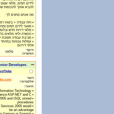
לידים חמים, מלאי עצום 
להביא אותך להכנסות של 
מה אנחנו נותנים לך:
• ויזת עבודה + ביטוח רפו
• מאגר לידים חמים ומתענ
• מלאי דירות חדש ובלעדי
• הכשרה וליווי מלאים בד
• סביבת עבודה תומכת 
• עמלות גבוהות במיוחד 
אלפי דירהם
היקף
מלאה
המשרה:
.NET / C# Senior Developer רילוקיישן לשוויץ
ssITjobs
דואר
obs.com
אלקטרוני:
תיאור:
• Degree or higher education in Information Technology
• Commercial programming experience ASP.NET and C #
/2005 and tSQL stored
procedures
ng Services 2005 would
be an advantage
 in German or Spanish