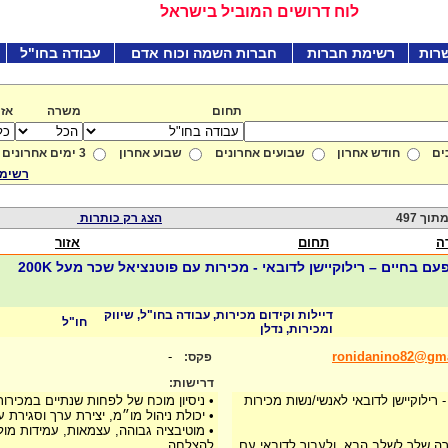
לוח דרושים המוביל בישראל
רות
רשימת חברות
חברות השמה וכוח אדם
עבודה בחו"ל
תחום
משרה
אזו
ים
חודש אחרון
שבועים אחרונים
שבוע אחרון
3 ימים אחרונים
רשימת
הצג רק כותרות
ה
תחום
אזור
💰💰הזדמנות של פעם בחיים – רילוקיישן לדובאי - מכירות עם פוטנציאל שכר מעל 200K
דיילות וקידום מכירות, עבודה בחו"ל, שיווק
חו"ל
ומכירות, נדלן
-
ronidanino82@gm
פקס:
דרישות:
רילוקיישן לדובאי לאנשי/נשות מכירות
• ניסיון מוכח של לפחות שנתיים במכירות
• יכולת ניהול מו״מ, יצירת ערך וסגירת 
• מוטיבציה גבוהה, עצמאות, עמידות מול
רה שלך לשלב הבא, ולעבור לדובאי עם
להצלחה