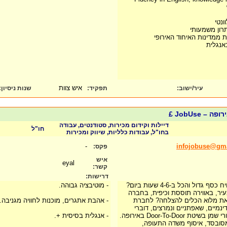
תרון משמעותי
ת ממדינות האיחוד האירופי
אנגלית
איש צוות
עיר/ישוב:
תפקיד:
שנות ניסיון
:
– JobUse £
דיילות וקידום מכירות, סטודנטים, עבודה
חו"ל
בחו"ל, עבודות כלליות, שיווק ומכירות
-
infojobuse@gm
פקס:
איש
eyal
קשר:
דרישות:
רוצה לבלות, לטייל ולהרוויח כסף גדול והכל ב-4-6 שעות ביום?
- מוטיבציה גבוהה.
עיר, באווירה תוססת וכיפית, בחברה
 את מלוא הכלים להצלחה? לחברת
- אהבת אתגרים, מוכנות לחוויה מגניבה.
ים דינמיים, שאפתניים ונמרצים, דוברי
אנגלית סבירה, לשיווק ציורי שמן בשיטת Door-To-Door באירופה.
- אנגלית בסיסית +.
מסובסד, איסוף משדה התעופה,