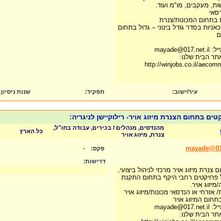
שות, מעקבים, מו"מ ועוד.
סאי
כאניות בסדר גודל בינוני – גדול בתחום
ם
mayade
תר הבית שלנו:
http://winjobs.co.il/aeco
עיר/ישוב:
תפקיד:
שנות ניסיון
:
מהנדסים, מנהלים / בכירים, עבודה בחו"ל,
כל הארץ
צנרת, מיזוג אויר
-
mayade@017
פקס:
דרישות:
צנרת מיזוג אויר מרכזי לניהול ביצועי,
ל פרויקטים רחבי היקף בתחום התקנת
יזוג אויר.
 אזרחי או הנדסאי מכונות/מיזוג אויר
בתחום המיזוג אויר
mayade
תר הבית שלנו: