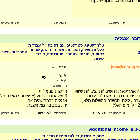
http://winjobs.co.il/aecom
עיר/ישוב:
תפקיד:
שנות ניסיון
:
טלמרקטינג, סטודנטים, עבודה בחו"ל, עבודות
כלליות, שיווק ומכירות, שפות ותרגום, שרות
פ
המרכז והשפלה
לקוחות, תוכנה / חומרה, סטודנטים, דוברי
שפות
-
jobs@simi-gr
פקס:
איש
סיוון
קשר:
דרישות:
אמריקאית דרושים /ות נציגי /ות שיווק
דרישות מנימליות:
ת לפניות נכנסות מארה"ב. עבודה
3 משמרות בשבוע (אפשרות למשרה מלאה),
רב / לילה. הכשרה בתשלום מלא,
אנגלית ברמת שפת-אם.
ידע בסביבה ממוחשבת.
תל אביב
איש צוות
עיר/ישוב:
תפקיד:
שנות ניסיון
:
Additional income in 3
אחר, אינטרנט, דיילות וקידום מכירות,