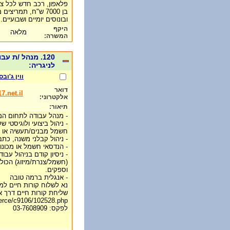
פלאפון, רכב חדש לכל צו
ובונוסים יומיים ושבועיים
היקף
מלאה
המשרה:
120. מנהל /ת ע
לניגריה:
ווין ג'ובס
דואר
.net.il
אלקטרוני:
תיאור:
- מנהל עבודה לתחום המ
- ניהול ביצועי ולוגיסטי 
חשמל מבנים/תעשיה או צנ
- ניהול קבלני משנה, כתבי
- הנדסאי חשמל או מכונות
- ניסיון קודם בניהול עב
(חשמל/צנרת/מיזוג) הכולל
וספקים.
- אנגלית ברמה טובה
נא לשלוח קורות חיים למייל: @017.net.il
שליחת קורות חיים דרך א
merce/c9106/102528.php
לפקס: 03-7608909