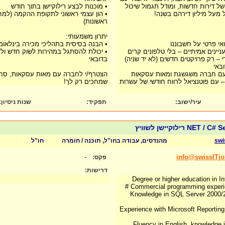
של דירות חדשות, ומודל תגמול שיכול
• מוכנות לבצע רילוקיישן בתוך חודש
מעל מיליון דירהם בשנה!
• הון עצמי ראשוני לתקופת ההקמה (למח
ראשונות)
יתרון משמעותי:
אי פרטי על חשבוננו
• הבנה בסיסית בתהליכי מכירה בינלאומי
יינים אמיתיים – בלי טלפונים קרים
• יכולת להסתגל במהירות לשוק חדש ולל
 – רק פרויקטים חדשים (לא יד שניה)
בדובאי
ובאי
עם חברה משגשגת ומאות עסקאות
הצטרף/י לחברה עם מאות עסקאות, סחו
– עם פוטנציאל לרווח חודשי של עשרות
שמחכים רק לך!
עיר/ישוב:
תפקיד:
שנות ניסיון
:
swi
מהנדסים, עבודה בחו"ל, תוכנה / חומרה
חו"ל
-
info@swissITj
פקס:
דרישות:
• Knowledge in SQL Server 2000
• Experience with Microsoft Reporti
• Fluency in English, knowledge