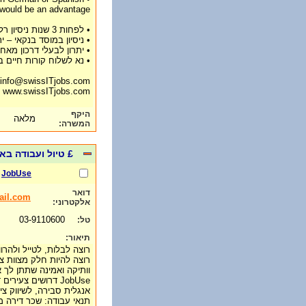
would be an advantage
• לפחות 3 שנות ניסיון רלוונטי
• ניסיון במוסד בנקאי – י
• יתרון לבעלי דרכון מאח
• נא לשלוח קורות חיים ב
info@swissITjobs.com
www.swissITjobs.com
היקף
מלאה
המשרה:
£ טיול ועבודה באירופה 
JobUse
דואר
ail.com
אלקטרוני:
03-9110600
טל:
תיאור:
רוצה להיות חלק מצוות צ
וותיקה ואמינה שתתן לך
JobUse דרושים צעיר
תנאי עבודה: שכר דירה 