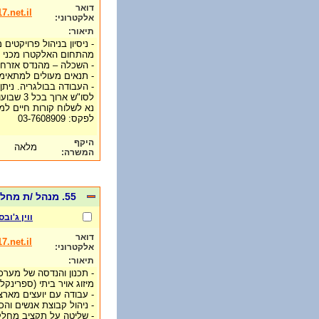
דואר
.net.il
אלקטרוני:
תיאור:
- ניסיון בניהול פרויקטים
מהתחום האלקטרו מכני (
- השכלה – מהנדס אזרחי א
- תנאים מעולים למתאימים 
- העבודה בבולגריה. ניתן
לסו"ש ארוך בכל 3 שבועות.
נא לשלוח קורות חיים למייל: @017.net.il
לפקס: 03-7608909
היקף
מלאה
המשרה:
55. מנהל /ת מחלקה בתחום מערכות מיזוג אויר וצנרת. מיקום: רילוקיישן לניגריה:
ווין ג'ובס
דואר
.net.il
אלקטרוני:
תיאור:
- תכנון והנדסה של מערכות
מיזוג אויר ביתי (ספרינקל
- עבודה עם יועצים מארצו
- ניהול קבוצת אנשים והכ
- שליטה על תקציב מחלקתי