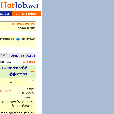
חיפוש משרות
סל מש
חיפוש משרות:
מילות מפתח
תאריכים:
כל התאריכ
תוצאות חיפוש:
1-15 מתוך 497
כותרת
שם חבר
לחודש!💰💰
..
דואר
ail.com
אלקטרוני:
תיאור:
הזדמנות של פעם בחיים - 
מנוסים/מנוסות!
זה הזמן לקחת את הקריי