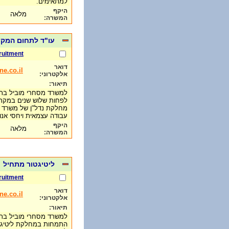
למתאימים.
היקף
מלאה
המשרה:
עו"ד לתחום המקר
ruitment
דואר
e.co.il
אלקטרוני:
תיאור:
למשרד מסחרי מוביל בתל 
לפחות שלוש שנים במקרקעין
מחלקת נדל"ן של משרד ג
עבודה עצמאית ויחסי אנ
היקף
מלאה
המשרה:
ליטיגטור מתחיל
ruitment
דואר
e.co.il
אלקטרוני:
תיאור:
למשרד מסחרי מוביל בתל 
התמחות במחלקת ליטיגצי