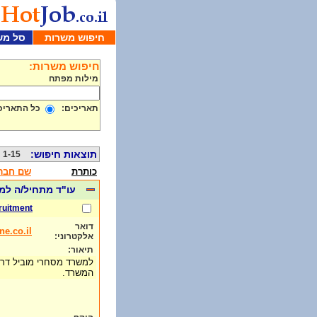
חיפוש משרות
סל מש
חיפוש משרות:
מילות מפתח
תאריכים:
כל התאריכ
תוצאות חיפוש:
1-15 מתוך 421
כותרת
שם חבר
עו"ד מתחיל/ה למ
ruitment
דואר
e.co.il
אלקטרוני:
תיאור:
למשרד מסחרי מוביל דרו
המשרד.