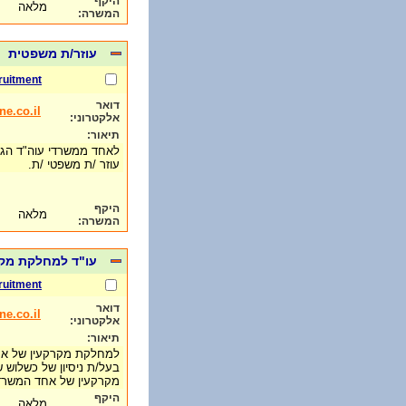
היקף
מלאה
המשרה:
עוזר/ת משפטית
ruitment
דואר
e.co.il
אלקטרוני:
תיאור:
לאחד ממשרדי עוה"ד הגדו
עוזר /ת משפטי /ת.
היקף
מלאה
המשרה:
עו"ד למחלקת מק
ruitment
דואר
e.co.il
אלקטרוני:
תיאור:
למחלקת מקרקעין של אחד
בעל/ת ניסיון של כשלוש 
מקרקעין של אחד המשרד
היקף
מלאה