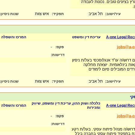
ץ בציונים טובים. נכונות לעבודה
ן.
תל אביב
איש צוות
עיר/ישוב:
תפקיד:
שנות ניסיון
:
A-one Legal Rec
עריכת דין ומשפט
המרכז והשפלה
-
jobs@a-on
פקס:
דרישות:
דרוש/ה עו"ד אנגלוסכסי בעל/ת ניסיון
ות בינלאומיות. יוצא/ת מחלקה
ים המובילים סיום לימודים
תל אביב
איש צוות
עיר/ישוב:
תפקיד:
שנות ניסיון
:
קי
כלכלה ושוק ההון, עריכת דין ומשפט, שיווק
A-one Legal Rec
המרכז והשפלה
ומכירות
-
jobs@a-on
פקס:
דרישות:
דרוש/ה מנהל פיתוח עסקי. בעל/ת רקע
וכח בתפקיד פיתוח עסקי בחברה בינ'ל