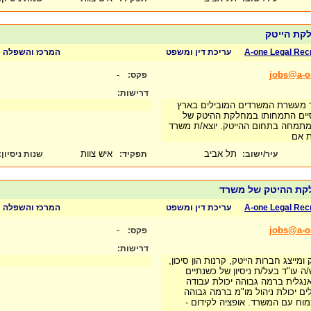
לקת הייטק
A-one Legal Rec
עריכת דין ומשפט
המרכז והשפלה
-
jobs@a-on
פקס:
דרישות:
 מעשרת המשרדים המובילים בארץ
סיים התמחותו במחלקת ההיטק של
תמחה בתחום ההייטק. יוצא/ת משרד
פת אם
תל אביב
איש צוות
עיר/ישוב:
תפקיד:
שנות ניסיון
:
לקת ההיטק של משרד
A-one Legal Rec
עריכת דין ומשפט
המרכז והשפלה
-
jobs@a-on
פקס:
דרישות:
ייצג חברות הייטק, קרנות הון סיכון,
/ה עו"ד בעל/ת ניסיון של כשנתיים
נגלית ברמה גבוהה יכולת עבודה
ים יכולת ניהול מו"מ ברמה גבוהה
צמוח עם המשרד. אופציה לקידום -