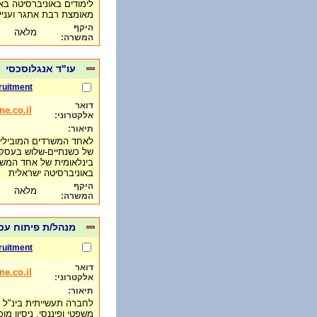
לימודים באוניברסיטה באר
מאומצת רבת אתגר ועניי
היקף
מלאה
המשרה:
עו"ד אנגלוסכסי
ruitment
דואר
e.co.il
אלקטרוני:
תיאור:
לאחד המשרדים המובילים 
של כשנתיים-שלוש בעסקא
בינלאומית של אחד המשרד
באוניברסיטה ישראלית
היקף
מלאה
המשרה:
מנהל/ת פיתוח עס
ruitment
דואר
e.co.il
אלקטרוני:
תיאור:
לחברה תעשייתית בינ"ל 
משפטי ופיננסי. ניסיון מ