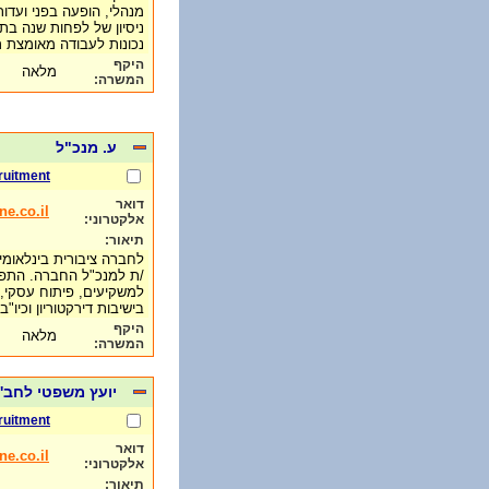
מנהלי, הופעה בפני ועדו
ניסיון של לפחות שנה בת
נכונות לעבודה מאומצת ר
היקף
מלאה
המשרה:
ע. מנכ"ל
ruitment
דואר
e.co.il
אלקטרוני:
תיאור:
לחברה ציבורית בינלאומי
/ת למנכ"ל החברה. התפק
למשקיעים, פיתוח עסקי, 
בישיבות דירקטוריון וכיו"
היקף
מלאה
המשרה:
יועץ משפטי לחב'
ruitment
דואר
e.co.il
אלקטרוני:
תיאור: