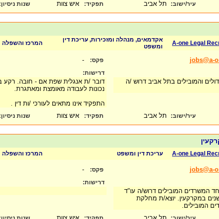
תל אביב
איש צוות
עיר/ישוב:
תפקיד:
שנות ניסיון
:
אקדמאים, מנהלה ומזכירות, עריכת דין
A-one Legal Rec
המרכז והשפלה
ומשפט
-
jobs@a-on
פקס:
דרישות:
לים והמובילים בתל אביב דרוש /ה
דובר /ת אנגלית שפת אם - חובה. רקע ב
נכונות לעבודה מאומצת ומאתגרת.
התפקיד אינו מתאים לעורכי /ות דין .
תל אביב
איש צוות
עיר/ישוב:
תפקיד:
שנות ניסיון
:
רקעין
A-one Legal Rec
עריכת דין ומשפט
המרכז והשפלה
-
jobs@a-on
פקס:
דרישות:
 המשרדים המובילים דרוש/ה עו"ד
שנים במקרקעין. יוצא/ת מחלקת
ים המובילים.
תל אביב
איש צוות
עיר/ישוב:
תפקיד:
שנות ניסיון
: