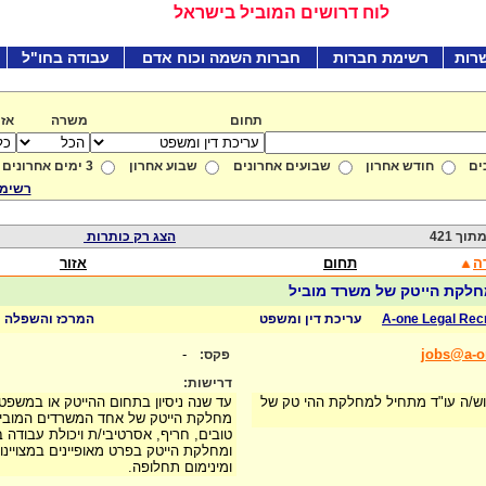
לוח דרושים המוביל בישראל
רות
רשימת חברות
חברות השמה וכוח אדם
עבודה בחו"ל
תחום
משרה
אזו
ים
חודש אחרון
שבועים אחרונים
שבוע אחרון
3 ימים אחרונים
רשימת
הצג רק כותרות
ה
תחום
אזור
חלקת הייטק של משרד מוביל
A-one Legal Rec
עריכת דין ומשפט
המרכז והשפלה
-
jobs@a-on
פקס:
דרישות:
ש/ה עו"ד מתחיל למחלקת ההי טק של
עד שנה ניסיון בתחום ההייטק או במשפט 
מחלקת הייטק של אחד המשרדים המוביל
טובים, חריף, אסרטיבי/ת ויכולת עבודה 
ומחלקת הייטק בפרט מאופיינים במצויינות
ומינימום תחלופה.