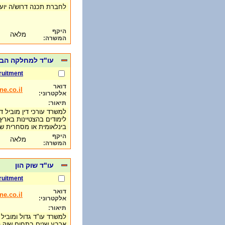
לחברת תכנה דרוש/ה יו
היקף
מלאה
המשרה:
עו"ד למחלקה הבי
ruitment
דואר
e.co.il
אלקטרוני:
תיאור:
למשרד עורכי דין מוביל 
לימודים בהצטיינות בארץ
בינלאומית או מסחרית ש
היקף
מלאה
המשרה:
עו"ד שוק הון
ruitment
דואר
e.co.il
אלקטרוני:
תיאור:
למשרד עו"ד גדול ומוביל 
ארבע שנים בתחום שוק הה