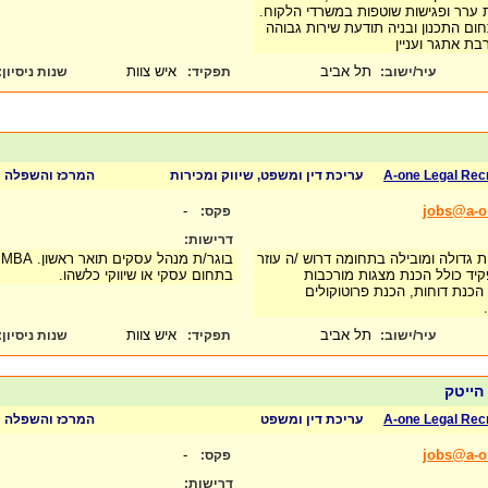
ת ערר ופגישות שוטפות במשרדי הלקוח.
חום התכנון ובניה תודעת שירות גבוהה
בת אתגר ועניין
תל אביב
איש צוות
עיר/ישוב:
תפקיד:
שנות ניסיון
:
A-one Legal Rec
עריכת דין ומשפט, שיווק ומכירות
המרכז והשפלה
-
jobs@a-on
פקס:
דרישות:
ת גדולה ומובילה בתחומה דרוש /ה עוזר
ב
יד כולל הכנת מצגות מורכבות
בתחום עסקי או שיווקי כלשהו.
הכנת דוחות, הכנת פרוטוקולים
ב.
תל אביב
איש צוות
עיר/ישוב:
תפקיד:
שנות ניסיון
:
 הייטק
A-one Legal Rec
עריכת דין ומשפט
המרכז והשפלה
-
jobs@a-on
פקס:
דרישות: