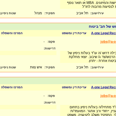
גדולה. ניסיון בתחום הרכישות והמיזוגים. MBA או תואר נוסף
ות לנסיעות מרובות לחו"ל
תל אביב
מנהל
עיר/ישוב:
תפקיד:
שנות ניסיון
:
ש של חב' ביטוח
A-one Legal Rec
עריכת דין ומשפט
המרכז והשפלה
-
jobs@a-on
פקס:
דרישות:
לה דרוש /ה עו"ד בעל/ת ניסיון של
רכוש/צד ג/ שיבוב. יוצאי מחלקת
יטוח אחרת - יתרון.
תל אביב
איש צוות
עיר/ישוב:
תפקיד:
שנות ניסיון
:
A-one Legal Rec
עריכת דין ומשפט
המרכז והשפלה
-
jobs@a-on
פקס:
דרישות:
"ד מתחיל/ה בעל/ת ניסיון בתחום
יין, ייחודי ורב אתגר. המועמד/ת
ר. התפקיד משלב ליטיגציה, משפט