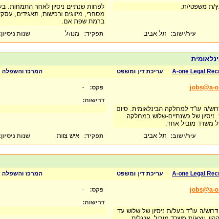
עץ/ת משפטי/ת.
לפחות שנתיים ניסיון לאחר התמחות. בעל
מסחרי, מיזוגים ורכישות, תאגידים, עסקא
ברמת שפת אם.
תל אביב
מנהל
עיר/ישוב:
תפקיד:
שנות ניסיון
:
נלאומית
A-one Legal Rec
עריכת דין ומשפט
המרכז והשפלה
-
jobs@a-on
פקס:
דרישות:
דרוש/ה עו"ד למחלקה הבינלאומית. סיום
. ניסיון של כשנתיים-שלוש במחלקה
ל משרד מוביל אחר.
תל אביב
איש צוות
עיר/ישוב:
תפקיד:
שנות ניסיון
:
A-one Legal Rec
עריכת דין ומשפט
המרכז והשפלה
-
jobs@a-on
פקס:
דרישות:
דרוש/ה עו"ד בעל/ת ניסיון של שלוש עד
ון. יוצא/ת משרד מוביל. אנגלית