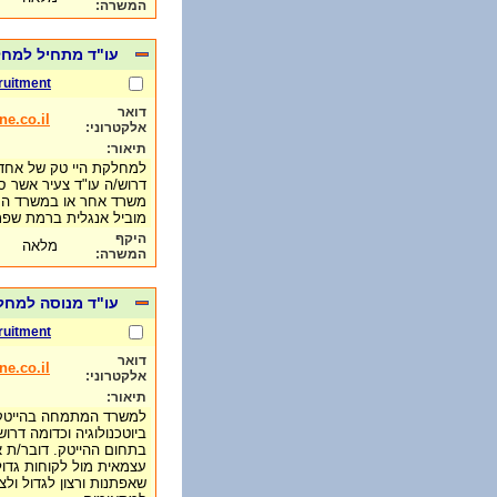
המשרה:
עו"ד מתחיל למח
ruitment
דואר
e.co.il
אלקטרוני:
תיאור:
למחלקת היי טק של אחד
דרוש/ה עו"ד צעיר אשר 
משרד אחר או במשרד המ
מוביל אנגלית ברמת ש
היקף
מלאה
המשרה:
עו"ד מנוסה למח
ruitment
דואר
e.co.il
אלקטרוני:
תיאור:
למשרד המתמחה בהייטק ומ
ביוטכנולוגיה וכדומה דרוש
בתחום ההייטק. דובר/ת א
עצמאית מול לקוחות גדול
שאפתנות ורצון לגדול ול