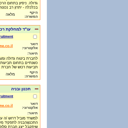
בכלכלה - יתרון רב נכונ
היקף
מלאה
המשרה:
עו"ד למחלקת רכו
ruitment
דואר
e.co.il
אלקטרוני:
תיאור:
לחברת ביטוח גדולה ומובי
כשנתיים בתחום תביעות ה
תביעות רכוש של חברת ב
היקף
מלאה
המשרה:
תכנון ובניה
ruitment
דואר
e.co.il
אלקטרוני:
תיאור:
למשרד מוביל דרוש /ה עו
התכנוןוהבניה לתפקיד מענ
שיתקבל ייצג חברת סלול