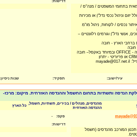
דרישות:
אית בתחומי המשפטים / מנה"ס /
ל יזום וניהול נכסי נדל"ן או מכירות
איתור נכסים / לקוחות, ניהול מו"מ
ם, אנשי נדל"ן וגורמים רלוונטיים –
 ברחבי הארץ - חובה
חובה
– חובה
mayade
עיר/ישוב:
תפקיד:
שנות ניסיון
:
 מחלקת הנדסה ותשתיות בתחום החשמל וההנדסה האזרחית. מיקום: מרכז-
מהנדסים, מנהלים / בכירים, תשתיות, חשמל,
כל הארץ
ההנדסה האזרחית
-
mayade@017
פקס:
דרישות:
ות תכנון המורכב מהנדסים (חשמל
טטים.