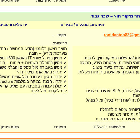
איש צוות
עיר/ישוב:
תפקיד:
שנות ניסיון
:
תר מיקור חוץ – שכר גבוה
מיחשוב, מנהלים / בכירים
ירושלים והסביב
-
ronidanino82@gm
פקס:
דרישות:
תואר ראשון רלוונטי (מדעי המחשב / הנדס
מערכות מידע) – חובה
אתר/הפעילות במיקור חוץ, לרבות
✔ ניסיון בניהול צוותי IT בארגון 500+ משתמשים – חובה
חומי תשתיות, אבטחת מידע, תמיכה
✔ ניסיון בהובלת תשתיות + פיתוח – חוב
השירות, עמידה ביעדי ביצוע
✔ ניסיון בעבודה מול ספקים וקבלני משנ
ך הקפדה על איכות, רווחיות ויעילות
✔ יתרון: ניהול אתר מיקור חוץ
✔ יתרון: ניסיון בעבודה מול גופים ממשלת
✔ יתרון: הבנה עמוקה בעולמות System / IT Infrastructure
✔ יכולת עבודה בסביבה עם פוליטיקה ארגו
S ועמידה ביעדים
קונפליקטים מול לקוח
שנה
ת הלקוח (דרג בכיר) ומול מנהל
ודיווחים שוטפים להנהלה
ת ותעדוף משימות
זים ועמידה בהסכמי מסגרת
ירושלים
עיר/ישוב:
תפקיד:
שנות ניסיון
: