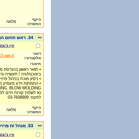
היקף
מלאה
המשרה:
34. ראש תחום הנדסה:
ווין ג'ובס
דואר
.net.il
אלקטרוני:
תיאור:
• תואר ראשון בהנדסת מכו
ביוטכנולוגיה / תעשייה וני
• ניסיון מוכח בניהול פר
• התמחות וידע מעמיק מ
N MOLDING, BLOW MOLDING
נא לשלוח קורות חיים למייל: @017.net.il
לפקס: 03-7608909
היקף
מלאה
המשרה:
53. מנהל /ת פרויקטים בתחום מערכות צנרת ואינסטלציה. מיקום: כל הארץ:
ווין ג'ובס