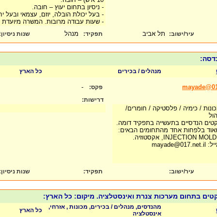
- ניסיון בתחום יעוץ – חובה.
- בעל יכולת הובלה, יוזם, עצמאי ובעל יח
- שעות עבודה מרובות. המשרה מיועדת 
תל אביב
מנהל
עיר/ישוב:
תפקיד:
שנות ניסיון
:
מנהלים / בכירים
כל הארץ
-
mayade@017
פקס:
דרישות:
נות / כימיה / פלסטיקה / חומרים/
הול
ויקטים הנדסיים בתעשייה בתפקיד דומה.
אוד בלפחות אחד מהתחומים הבאים:
INJECTIO, אקסטוזיה.
mayade
עיר/ישוב:
תפקיד:
שנות ניסיון
:
מהנדסים, מנהלים / בכירים, מכונות , אזרחי,
כל הארץ
אינסטלציה