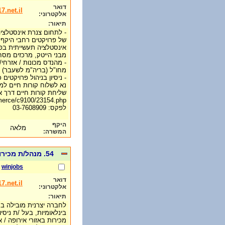
דואר
.net.il
אלקטרוני:
תיאור:
- לתחום צנרת אינסטלציה 
של פרויקטים רחבי היקף
אינסטלציה תעשייתית בפרוי
מבני הייטק, מרכזים מסחר
- מהנדס מכונות / אזרחי/ 
מחו"ל (בריה"מ לשעבר)
- ניסיון בניהול פרויקטים 
נא לשלוח קורות חיים למייל: @017.net.il
שליחת קורות חיים דרך א
mmerce/c9100/23154.php
לפקס: 03-7608909
היקף
מלאה
המשרה:
54. מנהל/ת מכירות בינלאומי מיקום: הצפון
winjobs
דואר
.net.il
אלקטרוני:
תיאור:
לחברה יצרנית מובילה בת
בינלאומיות, בעל /ת ניסיו
מכירות באזורי אירופה / א