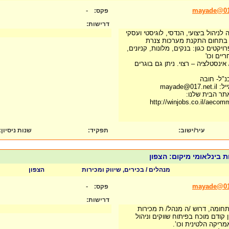
-
mayade@017
פקס:
דרישות:
לניהול ביצועי, הנדסי, לוגיסטי ועסקי
 בתחום התקנת מערכות צנרת
קטים כגון: בנקים, מלונות, קניונים,
יים וכו'
אינסטלציה – רצוי. ניתן גם בוגרים
כנ"ל- חובה
mayade
תר הבית שלנו:
http://winjobs.co.il/aeco
עיר/ישוב:
תפקיד:
שנות ניסיון
:
מנהלים / בכירים, שיווק ומכירות
הצפון
-
mayade@017
פקס:
דרישות:
חומה, דרוש /ה מנהל/ ת מכירות
ן קודם מוכח בפיתוח שווקים וניהול
מריקה הלטינית וכו’.