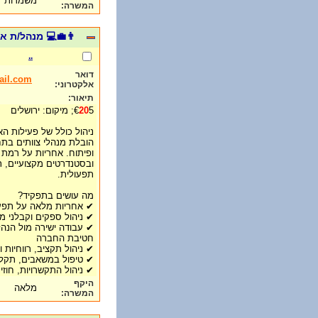
משמרות
המשרה:
👨‍💼💻 מנהל/ת א
..
דואר
ail.com
אלקטרוני:
תיאור:
5; מיקום: ירושלים
20
€
ניהול כולל של פעילות ה
הובלת מנהלי צוותים בת
ופיתוח. אחריות על רמת 
ובסטנדרטים מקצועיים, תו
תפעולית.
מה עושים בתפקיד?
✔ אחריות מלאה על תפעול, שירות, LA
✔ ניהול ספקים וקבלני מ
✔ עבודה ישירה מול הנהל
חטיבת החברה
✔ ניהול תקציב, רווחיות 
✔ טיפול במשאבים, תקלו
✔ ניהול התקשרויות, חו
היקף
מלאה
המשרה: