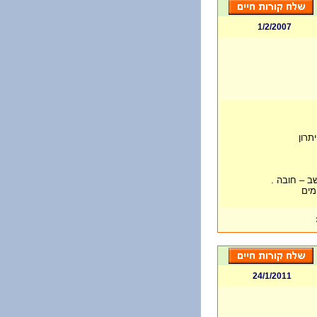
1/2/2007
תרון
ב – חובה .
מים
24/1/2011