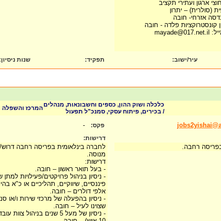
צי ארגון ועתירי תקציב
 (סולרית) – יתרון
דסה אזרחי- חובה
ון קונסטרוקציות פלדה - חובה
mayade
עיר/ישוב:
תפקיד:
שנות ניסיון
:
כלכלה ושוק ההון, כספים וחשבונאות, מנהלים
המרכז והשפלה
/ בכירים, פיתוח עסקי, סמנכ"ל תפעול
-
jobs2yishai@a
פקס:
דרישות:
בפריסה רחבה.
לחברה בינלאומית בפריסה רחבה דרוש/
מנוסה.
דרישות:
- בעל תואר ראשון – חובה.
- ניסיון בניהול פרויקטים/פעילויות למתן
פיננסיים, שיווקיים, תהליכיים או כ"א ב
אלפי דולרים – חובה.
- ניסיון בהפעלה של מרכזי שירות ו/או סנ
שצוינו לעיל – חובה.
- ניסיון של מעל 5 שנים בניהול 
10 איש) – חובה.