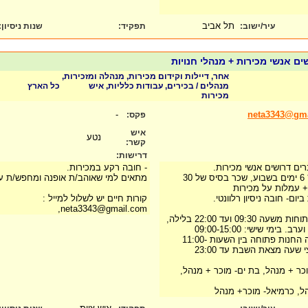
תל אביב
עיר/ישוב:
תפקיד:
שנות ניסיון
:
שים אנשי מכירות + מנהלי חנויות
אחר, דיילות וקידום מכירות, מנהלה ומזכירות,
מנהלים / בכירים, עבודות כלליות, איש
כל הארץ
מכירות
-
neta3343@gm
פקס:
איש
נטע
קשר:
דרישות:
ים דרושים אנשי מכירות.
- חובה רקע במכירות.
מדובר על 6 שעות ביום * 6 ימים בשבוע, שכר בסיס של 30
מתאים למי שאוהב/ת אופנה ומחפש/ת ע
 + עמלות על מכירות
קורות חיים יש לשלול למייל :
neta3343@gmail.com,
באמצע שבוע: החנויות פתוחות משעה 09:30 ועד 22:00 בלילה,
מי שישי: 09:00-15:00
בימי שבת: כרמיאל וחיפה החנות פתוחה בין השעות 11:00-
וכר + מנהל, בת ים- מוכר + מנהל,
הל, כרמיאל- מוכר+ מנהל