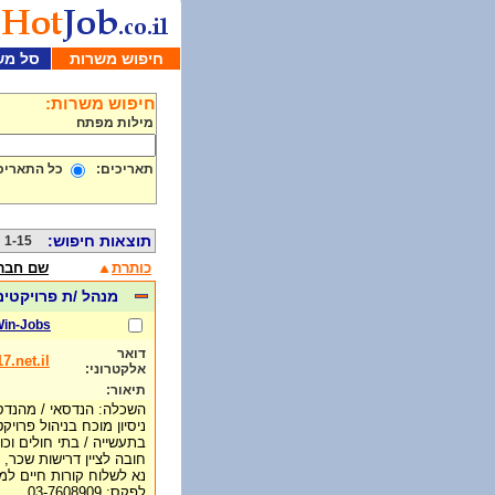
חיפוש משרות
סל מש
חיפוש משרות:
מילות מפתח
תאריכים:
כל התאריכ
תוצאות חיפוש:
1-15 מתוך 1000
כותרת
שם חבר
מנהל /ת פרויקטים
in-Jobs
דואר
.net.il
אלקטרוני:
תיאור:
השכלה: הנדסאי / מהנדס 
ניסיון מוכח בניהול פרויק
בתעשייה / בתי חולים וכו'
חובה לציין דרישות שכר, 
נא לשלוח קורות חיים למייל: @017.net.il
לפקס: 03-7608909