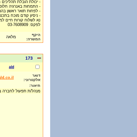
- יכולת הובלת תהליכים חו
- התמחות באנרגיה חלופית
- לפחות תואר ראשון בהנ
- ניסיון קודם מוכח בתכנ
נא לשלוח קורות חיים למייל: @017.net.il
לפקס: 03-7608909
היקף
מלאה
המשרה:
173
ald
דואר
ld.co.il
אלקטרוני:
תיאור:
מנהל/ת תפעול לחברה 