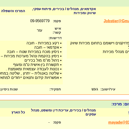
אקדמאים, מנהלים / בכירים, פיתוח עסקי,
המרכז והשפלה
שיווק ומכירות
09-9569779
Jobstier@Gm
פקס:
איש
עזר
קשר:
דרישות:
ויקטים ויישומם בתחום מכירות שיווק
• רקע במכירות - חובה
• אקדמאי – חובה
ם מנהלי מכירות
• ניסיון מוכח במכירות שטח – חובה
• ניסיון בהקמת ונהול מערכות מכירות – י
• ניהול מו"מ מול בכירים
• תקשורת בין-אישית ט''מ ומעוף
• נכונות לעבודה עצמאית ומאומצת .
• שליטה באנגלית – יתרון , שליטה במחש
• אפשרויות קידום ותנאים ייחודים למתאי
געש
עיר/ישוב:
תפקיד:
שנות ניסיון
:
מנהלים / בכירים, עריכת דין ומשפט, מנהל
כל הארץ
עסקים
-
mayade@017
פקס: