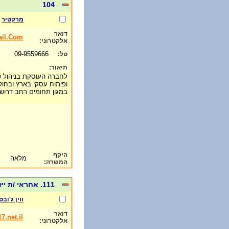
104
מרקטיר
דואר
ail.Com
אלקטרוני:
09-9559666
טל:
תיאור:
לחברה העוסקת בניהול פר
ופיתוח עסקי בארץ ובחול
במגון תחומים רחב דרושי
היקף
מלאה
המשרה:
111. אחראי /ת ייזום: מרכז:
ווין ג'ובס
דואר
.net.il
אלקטרוני: