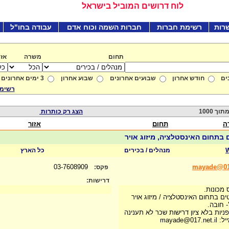
לוח דרושים המוביל בישראל
רות
רשימת חברות
חברות השמה וכוח אדם
עבודה בחו"ל
תחום
משרה
אזו
ים
חודש אחרון
שבועים אחרונים
שבוע אחרון
3 ימים אחרונים
רשימת
הצג רק כותרות
ה
תחום
אזור
 בתחום האינסטלציה, מיזוג אויר
W
מנהלים / בכירים
כל הארץ
03-7608909
mayade@017
פקס:
דרישות:
מכונות.
טים בתחום האינסטלציה / מיזוג אויר
- חובה.
פניות בלא ציון דרישות שכר לא תענינה
mayade