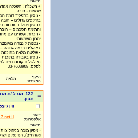
תיאור:
+ השכלה : השכלה אקדמ
שמאות - חובה
• ניסיון בתפקיד דומה הכול
בהיקפים גדולים – חובה
• ניסיון ויכולות מוכחות ב
וחתימת הסכמים – חובה
• הכרות וקשרים עם מתווכי
יתרון משמעותי
• נכונות לעבודה מאומצת
• אנגלית ברמה גבוהה – 
• שליטה מלאה בתוכנות ה - OFFICE ובמיוחד באקסל
• ניסיון בעבודה בתוכנת CRM או פריוריטי - יתרון
נא לשלוח קורות חיים למייל: @017.net.il
לפקס: 03-7608909
היקף
מלאה
המשרה:
122. מנהל /ת
צפון:
ווין ג'ובס
דואר
.net.il
אלקטרוני:
תיאור:
- ניסיון מוכח בניהול צו
ואזרחיים), הנדסאים ושר