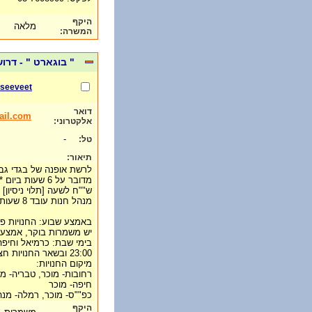
היקף
מלאה
המשרה:
" בוגארט " - דרו
seeveet
דואר
ail.com
אלקטרוני:
-
טל:
תיאור:
לרשת אופנה של בגדי גבר
ש""ח לשעה [תלוי ניסיון]
מנהל חנות עובד 8 שעות ביום- חובה ניסיון רלוונטי.
יש משמרות בוקר, אמצע וערב. בי
23:00 ובשאר החנויות חצי שעה מצאת השבת עד 23:00
מיקום החנויות:
רחובות- מוכר, טבריה- מ
חיפה- מוכר
כפ""ס- מוכר, רמלה- מנ
היקף