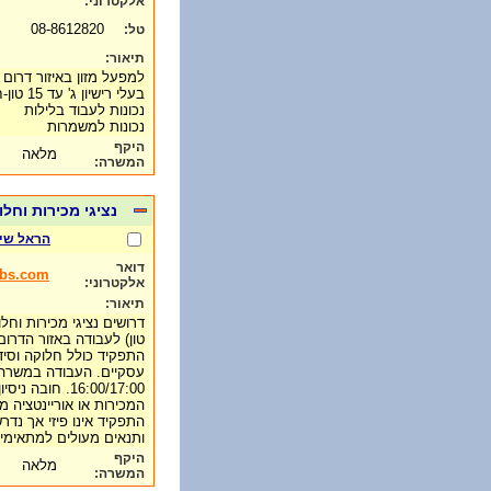
אלקטרוני:
08-8612820
טל:
תיאור:
למפעל מזון באיזור דרום 
בעלי רישיון ג' עד 15 טון-חובה
נכונות לעבוד בלילות
נכונות למשמרות
היקף
מלאה
המשרה:
נציגי מכירות וח
הראל שי
דואר
obs.com
אלקטרוני:
תיאור:
טון) לעבודה באזור הדרום
התפקיד כולל חלוקה וסיד
16:00/17:00. חו
המכירות או אוריינטציה מכ
התפקיד אינו פיזי אך נד
ותנאים מעולים למתאימי
היקף
מלאה
המשרה: