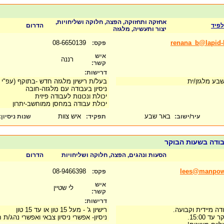
אחזקה ותחזוקה, הפצה, חלוקה ושליחויות,
פיד
הדרום
יצור ותעשיה, מלגזה
08-6650139
renana_b@lapid-l
פקס:
איש
רננה
קשר:
דרישות:
שבע מלגזן/ית
בעל/ת רישיון מלגזה חדש -בתוקף (עפ"י
ניסיון בעבודה עם מלגזה-חובה
יכולת ונכונות לעבודה פיזית
יכולת עבודה במחסן ממוחשב-יתרון
באר שבע
איש צוות
עיר/ישוב:
תפקיד:
שנות ניסיון
:
בודה בשעות הבוקר
הסעות ונהגים, הפצה, חלוקה ושליחויות
הדרום
08-9466398
lees@manpowe
פקס:
איש
לי שטיין
קשר:
דרישות:
דה מיידית וקבועה.
רישיון ג' - מעל 15 טון או עד 15 טון
ניסיון- אפשרי ניסיון צבאי ואפשרי נהג/ת