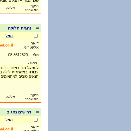
שכר גבוה + תנאים סוציא
היקף
מלאה
המשרה:
נהג/ת חלוקה
דנאל
דואר
l.co.il
אלקטרוני:
08-8612820
טל:
תיאור:
למפעל מזון באיזור דרום
עבודה במשמרות לילה ב
תנאים טובים למתאימים
היקף
מלאה
המשרה:
דרושים נהגים
דנאל
דואר
l.co.il