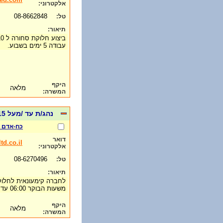
אלקטרוני:
08-8662848
טל:
תיאור:
ביצוע חלוקת סחורה ל 10 נקודות בממוצע ליום .
עבודה 5 ימים בשבוע.
היקף
מלאה
המשרה:
נהג/ת עד /מעל 15 טון
כח-אדם ל
דואר
td.co.il
אלקטרוני:
08-6270496
טל:
תיאור:
לחברה קימעונאית לחלו
משעות הבוקר 06:00 עד סיום החלוקה
היקף
מלאה
המשרה: