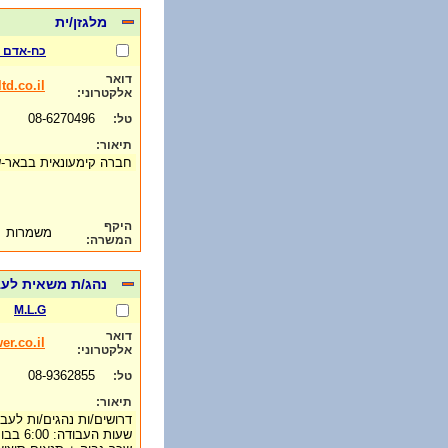
מלגזן/ית
כח-אדם ל
דואר
td.co.il
אלקטרוני:
08-6270496
טל:
תיאור:
חברה קימעונאית בבאר-
היקף
משמרות
המשרה:
נהג/ת משאית לע
M.L.G
דואר
r.co.il
אלקטרוני:
08-9362855
טל:
תיאור:
דרושים/ות נהגים/ות לעבו
שעות העבודה: 6:00 בבוקר עד 15:00.