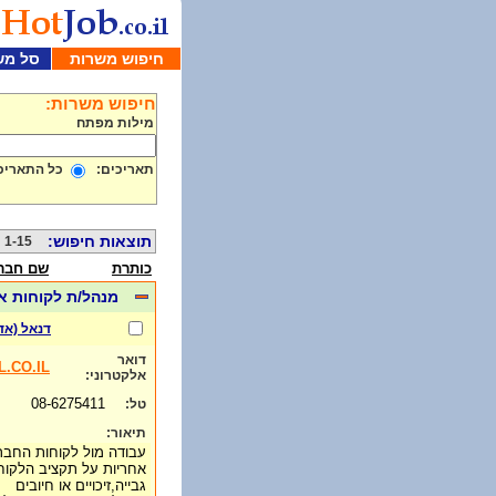
חיפוש משרות
סל מש
חיפוש משרות:
מילות מפתח
תאריכים:
כל התאריכ
תוצאות חיפוש:
1-15 מתוך 840
כותרת
שם חבר
מנהל/ת לקוחות אז
דנאל (אד
דואר
.CO.IL
אלקטרוני:
08-6275411
טל:
תיאור:
עבודה מול לקוחות החבר
אחריות על תקציב הלקוח
גבייה,זיכויים או חיובים