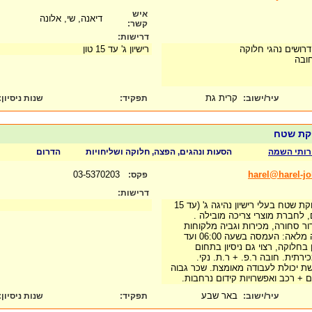
איש
דיאנה, שי, אלונה
קשר:
דרישות:
דרושים נהגי חלוקה
רישיון ג' עד 15 טון
קרית גת
עיר/ישוב:
תפקיד:
שנות ניסיון
:
לוקת שטח
רותי השמה
הסעות ונהגים, הפצה, חלוקה ושליחויות
הדרום
03-5370203
harel@harel-j
פקס:
דרישות:
דרושים נציגי מכירות וחלוקת שטח בעלי רישיון נהיגה ג' (עד 15
, לחברת מוצרי צריכה מובילה .
ור סחורה, מכירות וגביה מלקוחות
עסקיים. העבודה במשרה מלאה: העמסה בשעה 06:00 ועד
בה ניסיון בחלוקה, רצוי גם ניסיון בתחום
ירתית. חובה ר.פ. + ר.ת. נקי.
רשת יכולת לעבודה מאומצת. שכר גבוה
ם + רכב ואפשרויות קידום נרחבות.
באר שבע
עיר/ישוב:
תפקיד:
שנות ניסיון
: