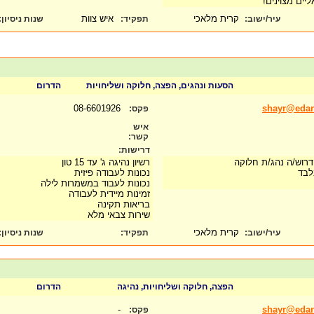
ליים מצוינים!
קרית מלאכי
איש צוות
עיר/ישוב:
תפקיד:
שנות ניסיון
:
הסעות ונהגים, הפצה, חלוקה ושליחויות
הדרום
08-6601926
shayr@edane
פקס:
איש
קשר:
דרישות:
 דרוש/ה נהג/ת חלוקה
רשיון נהיגה ג' עד 15 טון
לבד
נכונות לעבודה פיזית
נכונות לעבוד במשמרות לילה
זמינות מיידית לעבודה
בריאות תקינה
שירות צבאי מלא
קרית מלאכי
עיר/ישוב:
תפקיד:
שנות ניסיון
:
הפצה, חלוקה ושליחויות, נהיגה
הדרום
-
shayr@edane
פקס: