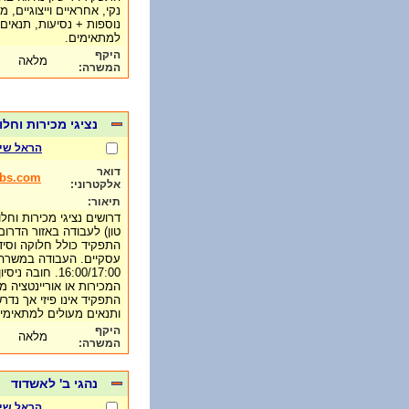
נוספות + נסיעות, תנאים 
למתאימים.
היקף
מלאה
המשרה:
נציגי מכירות וח
הראל שי
דואר
obs.com
אלקטרוני:
תיאור:
טון) לעבודה באזור הדרום
התפקיד כולל חלוקה וסיד
16:00/17:00. חו
המכירות או אוריינטציה מכ
התפקיד אינו פיזי אך נד
ותנאים מעולים למתאימי
היקף
מלאה
המשרה:
נהגי ב' לאשדוד
הראל שי