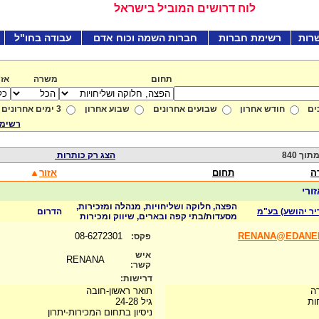
לוח דרושים המוביל בישראל
רות
רשימת חברות
חברות השמה וכוח אדם
עבודה בחו"ל
תחום
משרה
אזו
ים
חודש אחרון
שבועים אחרונים
שבוע אחרון
3 ימים אחרונים
רשימת
הצג רק כותרות
ה
תחום
אזור
ורי
הפצה, חלוקה ושליחויות, מנהלה ומזכירות,
יר יהושע) בע"מ
הדרום
מסעדות/בתי קפה ובארים, שיווק ומכירות
08-6272301
RENANA@EDANEL
פקס:
איש
RENANA
קשר:
דרישות:
ה
תואר ראשון-חובה
ות
גיל 24-28
ניסיון בתחום המכירות-יתרון