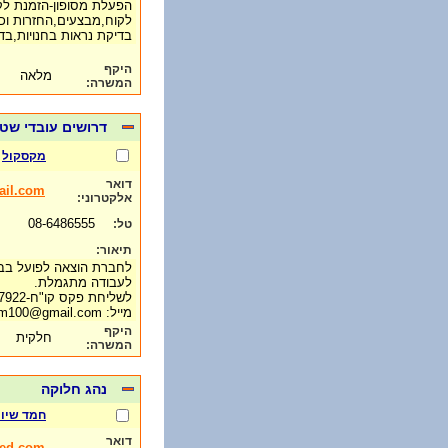
הפעלת מסופון-הזמנת לק
לקוח,מבצעים,החזרות וכו'
בדיקת נראות בחנויות,ב
היקף
מלאה
המשרה:
דרושים עובדי שטח
מקסקול
דואר
il.com
אלקטרוני:
08-6486555
טל:
תיאור:
לחברת הוצאה לפועל בב"ש
לעבודה מתגמלת.
לשליחת פקס קו"ח-08-6497922
מייל: maxim100@gmail.com
היקף
חלקית
המשרה:
נהג חלוקה
חמד שיוו
דואר
ed.com