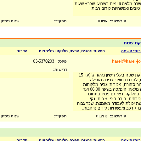
נקי, אחראיים וייצוגיים, משרה מלאה 6 ימים בשבוע. שכר+ שעות
טובים ואפשרויות קידום רבות
אשדוד
עיר/ישוב:
תפקיד:
שנות ניסיון
:
לוקת שטח
רותי השמה
הסעות ונהגים, הפצה, חלוקה ושליחויות
הדרום
03-5370203
harel@harel-j
פקס:
דרישות:
דרושים נציגי מכירות וחלוקת שטח בעלי רישיון נהיגה ג' (עד 15
, לחברת מוצרי צריכה מובילה .
ור סחורה, מכירות וגביה מלקוחות
עסקיים. העבודה במשרה מלאה: העמסה בשעה 06:00 ועד
בה ניסיון בחלוקה, רצוי גם ניסיון בתחום
ירתית. חובה ר.פ. + ר.ת. נקי.
רשת יכולת לעבודה מאומצת. שכר גבוה
ם + רכב ואפשרויות קידום נרחבות.
נתיבות
עיר/ישוב:
תפקיד:
שנות ניסיון
:
רותי השמה
הסעות ונהגים, הפצה, חלוקה ושליחויות
הדרום