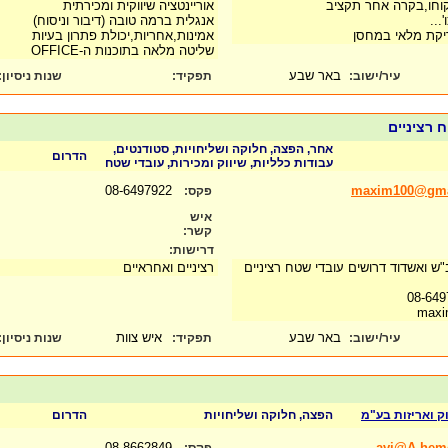
וחו,בקרה אחר תקציב
אוריינטציה שיווקית ומכירתית
...
אנגלית ברמה טובה (דיבור וניסוח)
דיקת מלאי במחסן
אמינות,אחריות,יכולת פתרון בעיות
שליטה מלאה בתוכנות ה-OFFICE
באר שבע
עיר/ישוב:
תפקיד:
שנות ניסיון
:
 רציניים
אחר, הפצה, חלוקה ושליחויות, סטודנטים,
הדרום
עבודות כלליות, שיווק ומכירות, עובדי שטח
08-6497922
maxim100@gma
פקס:
איש
קשר:
דרישות:
 ואשדוד דרושים עובדי שטח רציניים
רציניים ואחראיים
באר שבע
איש צוות
עיר/ישוב:
תפקיד:
שנות ניסיון
:
ק ואריזות בע"מ
הפצה, חלוקה ושליחויות
הדרום
08-8662849
avi@A-hem