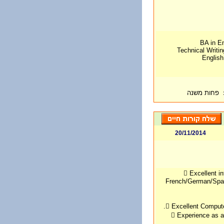
BA in En
Technical Writi
English
פחות משנה
20/11/2014
 Excellent i
French/German/Span
 Excellent Computer
 Experience as a