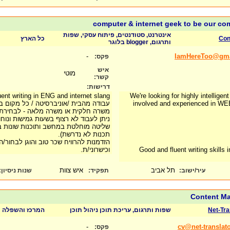
computer & internet geek to be our co
אינטרנט, סטודנטים, פיתוח עסקי, שפות
כל הארץ
Con
ותרגום, blogger בלוגר
-
IamHereToo@gma
פקס:
איש
מוטי
קשר:
דרישות:
ent writing in ENG and internet slang.
We're looking for highly intelligen
עבודה מהבית /אוניברסיטה / כל מקום ב.
involved and experienced in WEB
משרה חלקית או משרה מלאה - לבחירת.
ניתן לעבוד לא רצוף בשעות גמישות ונוח.
תכנות לא נדרשת).
הזדמנות להרוויח שכר טוב והוגן לבחור/ה 
וכישרוני/ת.
Good and fluent writing skills
תל אביב
איש צוות
:
שנות ניסיון
תפקיד:
עיר/ישוב:
Content Ma
המרכז והשפלה
שפות ותרגום, עריכת תוכן ניהול תוכן
Net-Tra
-
cv@net-translat
פקס: