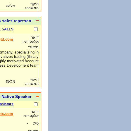
היקף
מלאה
המשרה:
h sales represen
E SALES
דואר
ltd.com
אלקטרוני:
תיאור:
ompany, specializing in
ivatives trading (Binary
ighly motivated Account
ness Development team.
היקף
מלאה
המשרה:
 Native Speaker
nslators
דואר
ors.com
אלקטרוני:
-
טל: