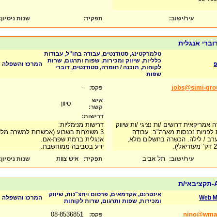
:
שנות ניסיון
תפקיד:
עיר/ישוב:
טלמרקטינג, סטודנטים, עבודה בחו"ל, עבודות
כלליות, שיווק ומכירות, שפות ותרגום, שרות
פ
המרכז והשפלה
לקוחות, תוכנה / חומרה, סטודנטים, דוברי
שפות
-
jobs@simi-gr
פקס:
איש
סיוון
קשר:
דרישות:
אמריקאית דרושים /ות נציגי /ות שיווק
דרישות מנימליות:
ת לפניות נכנסות מארה"ב. עבודה
3 משמרות בשבוע (אפשרות למשרה מלאה),
ערב / לילה. הכשרה בתשלום מלא
אנגלית ברמת שפת-אם.
ידע בסביבה ממוחשבת.
תל אביב
איש צוות
:
שנות ניסיון
תפקיד:
עיר/ישוב:
A
אינטרנט, אקדמאים, פרסום ויחצ"נות, שיווק
המרכז והשפלה
Web M
ומכירות, שפות ותרגום, שרות לקוחות
08-8536851
nino@wma
פקס: