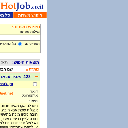
חיפוש משרות
סל מש
חיפוש משרות:
מילות מפתח
תאריכים:
כל התאריכ
תוצאות חיפוש:
1-15 מתוך 355
כותרת
שם חבר
128. מזכיר /ת אנגלית. מיקום: רמת השרון
ווין ג'ובס
דואר
net.net
אלקטרוני:
תיאור:
השכלה אקדמאית תהווה י
אנגלית שפת אם- חובה.
חובה ניסיון מוכח בתעשיי
חובה לציין דרישות שכר,.
נא לשלוח קורות חיים: winjobs2@013net.net
או לפקס שמספרו: 03-7608909