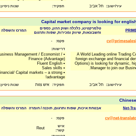
תל אביב
:
שנות ניסיון
תפקיד:
עיר/ישוב:
Capital market company is looking for englis
טלמרקטינג, כלכלה ושוק ההון, כספים
המרכז והשפלה
PRIM
וחשבונאות, שיווק ומכירות, שפות ותרגום
-
cv@primesales
פקס:
דרישות:
 Business Management / Economist /
A World Leading online Trading C
Finance (Advantage)
foreign exchange and financial der
• Fluent English
Options) is looking for dynamic, h
• Sales skills
Manager to join our Busi
Financial/ Capital markets – a strong
advantage!
תל אביב
איש צוות
:
שנות ניסיון
תפקיד:
עיר/ישוב:
Chinese
המרכז והשפלה
אבטחת איכות, שפות ותרגום, תוכנה / חומרה
Net-Tra
-
cv@net-translat
פקס:
איש
Reut
קשר: