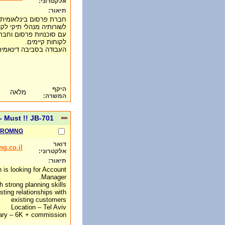
אלקטרוני:
תיאור:
חברת פרסום בינלאומית
לשורותיה מנהלי תיקי לק
עם סוכנויות פרסום וחבר
לקוחות קיימים.
העבודה בסביבה דינאמי
היקף
מלאה
המשרה:
 Must !! JB-701
PROMNG
דואר
g.co.il
אלקטרוני:
תיאור:
h is looking for Account
Manager.
h strong planning skills
asting relationships with
existing customers
Location – Tel Aviv
ary – 6K + commission