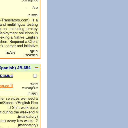
אלקטרוני:
-
טל:
תיאור:
-Translators.com), is a
 and multilingual testing
tions including turnkey
deployment solutions in
eking a Native English
tion. Required a Client
k learner and initiative.
היקף
מלאה
המשרה:
Spanish) JB-654
PROMNG
דואר
g.co.il
אלקטרוני:
תיאור:
mer services we need a
n/Spanish/English Rep
 Shift work base:
ift during the weekend
(mandatory).
 8 am) every few weeks
(mandatory).