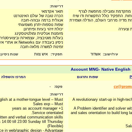
דרישות:
 מתקדמת ומובילה מחפשת לצרף
תואר אקדמאי
וחות. התפקיד כולל התקשרות ודו שיח
הכרה טובה של עולם האינטרנט
ות מדיה מרחבי העולם, הגדלה ושמירת
אנגלית ברמה גבוהה-חובה
שפות נוספות-יתרון משמעותי
ת וצעירה
יכולת זיהוי בעיות ופיתרונן
מיומנות אנליטית ומולטיטסקינג
בעל/ת מוטיבציה, עצמאי/ת וביצועיסט/ית
ניסיון בעבודה עם Networks או אתרי אינטרנט-יתרון
זמינות למשרה מלאה-חובה
אשדוד
איש צוות
:
שנות ניסיון
תפקיד:
עיר/ישוב:
Account MNG- Native English -
שפות ותרגום
המרכז והשפלה
-
cv@promn
פקס:
דרישות:
glish at a mother-tongue level – Must
A revolutionary start-up in high-tec
Sales exp – Must
1+ years as account manager
A Problem identifier and solver wit
Service orientated.
and sales orientation to build long l
itten and verbal communication skills.
14:00 till 23:00 Sunday till Thursday
(Flexible)
Sal
ce in web/graphic design - Advantage