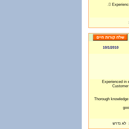
 Experienc
10/1/2010
• Experienced in
Customer 
• Thorough knowledge
לא נדרש