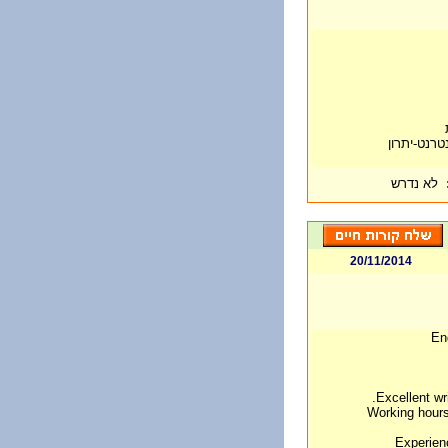
לא נדרש
20/11/2014
En
Excellent wr
Working hours 
Experien