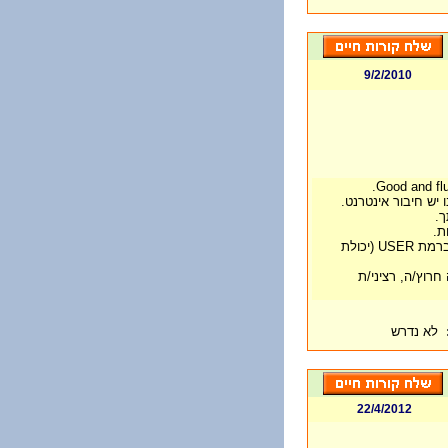
9/2/2010
Good and flu
ו יש חיבור אינטרנט
ך
ות
שליטה מוחלטת במחשב ותוכנות שונות ברמת USER (יכולת
חרוץ/ה, רציני/ת
לא נדרש
22/4/2012