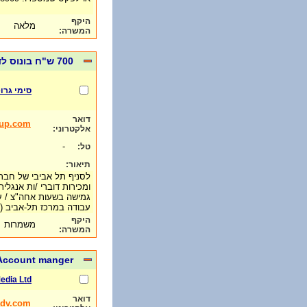
היקף
מלאה
המשרה:
700 ש"ח בונוס לדוברי אנגלית
סימי גרו
דואר
oup.com
אלקטרוני:
-
טל:
תיאור:
לסניף תל אביבי של חברה 
ומכירות דוברי /ות אנגלי
גמישה בשעות אחה"צ / ,
עבודה במרכז תל-אביב (2 דק` מעזריאלי).
היקף
משמרות
המשרה:
ccount manger-תקציבאי/ת
edia Ltd
דואר
dv.com