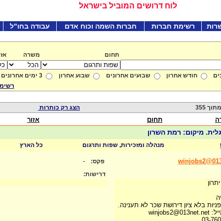
לוח דרושים המוביל בישראל
רות
רשימת חברות
חברות השמה וכוח אדם
עבודה בחו"ל
תחום
משרה
אזו
ים
חודש אחרון
שבועים אחרונים
שבוע אחרון
3 ימים אחרונים
רשימת
הצג רק כותרות
ה
תחום
אזור
מנהלה ומזכירות, שפות ותרגום
כל הארץ
-
winjobs2@013
פקס:
דרישות:
תרון
ה
 פניות בלא ציון דירושת שכר לא תענינה
 למייל