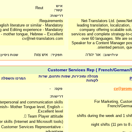
איש
Reut
קשר:
דרישות:
Requirements:
Net-Translators Ltd. (www.Net
glish literature or similar - Mandatory
leading translation, localization,
ng and Editing experience - Mandatory
company offering scalable solu
 - mother tongue, Hebrew – Excellent
services and complete strategy-to-
cv@net-translators.com
over 60 languages. We are se
Speaker for a Content Manager posi
oriented person, quic
אור יהודה
איש צוות
:
שנות ניסיון
תפקיד:
עיר/ישוב:
Customer Services Rep ( French/German/
מנהלה ומזכירות, שפות ותרגום, שרות
המרכז והשפלה
לקוחות
-
cv@promn
פקס:
דרישות:
For Marketing, Custo
nterpersonal and communication skills
French/Germa
ish– Mother Tongue level, English –
Excellent level.
4 shifts during the week and 1 sh
 Team Player attitude.
 skills (Internet and Microsoft tools).
2 night shifts (11 pm to
 Customer Services Representative -
advantage.