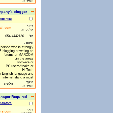
המשרה:
mpany's blogger
fidential
דואר
il.com
אלקטרוני:
054-4442186
טל:
תיאור:
t person who is strongly
 blogging or writing on
forums or MARCOM
in the areas:
software or
PC users/freaks or
Hi-Tech
 in English language and
internet slang a must.
היקף
חלקית
המשרה:
nager Required
nslators
דואר
ors.com