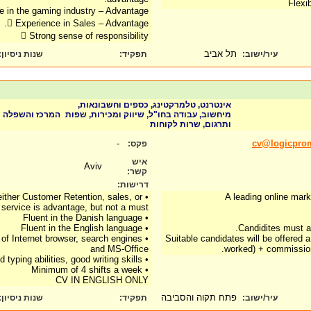
Flexib
e in the gaming industry – Advantage.
 Experience in Sales – Advantage.
 Strong sense of responsibility
תל אביב
:
שנות ניסיון
תפקיד:
עיר/ישוב:
אינטרנט, טלמרקטינג, כספים וחשבונאות,
מיחשוב, עבודה בחו"ל, שיווק ומכירות, שפות
המרכז והשפלה
ותרגום, שרות לקוחות
-
cv@logicpro
פקס:
איש
Aviv
קשר:
דרישות:
 either Customer Retention, sales, or
A leading online marke
service is advantage, but not a must
• Fluent in the Danish language
• Fluent in the English language
Candidites must al
 of Internet browser, search engines
Suitable candidates will be offered 
and MS-Office
worked) + commission
• good typing abilities, good writing skills
• Minimum of 4 shifts a week
CV IN ENGLISH ONLY
פתח תקוה והסביבה
:
שנות ניסיון
תפקיד:
עיר/ישוב: