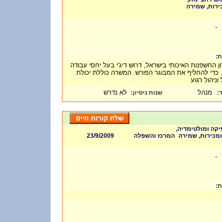
כירות, שמירה
-
ות
ן החשפנות האיכותי בישראל, דרוש דיג'י בעל יחסי עבודה
 כדי להחליף את המבוגר הפורש. המשרה כוללת יכולת
וניהול רגוע
מנהל
לא נדרש
:
שנות ניסיון
ד
פיקה ומולטימדיה
23/9/2009
המרכז והשפלה
ומכירות, שמירה
-
ות