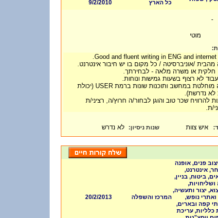
9/2/2010
כל הארץ
-
מוטי
ות
Good and fluent writing in ENG and internet 
 מהבית /אוניברסיטה / כל מקום בו יש חיבור אינטרנט
 חלקית או משרה מלאה - לבחירתך
לעבוד לא רצוף בשעות גמישות ונוחות
שליטה מוחלטת במחשב ותוכנות שונות ברמת USER (יכולת
ת לא נדרשת
ת להרוויח שכר טוב והוגן לבחור/ה חרוץ/ה, רציני/ת
וני/ת
איש צוות
לא נדרש
:
שנות ניסיון
ד
וב פנים, אופנה
חר, אינטרנט
ם, ביטוח, בניין
 ושליחויות
צוא, יצור ותעשיה
20/2/2013
המרכז והשפלה
 ואתרי נופש
בתי קפה ובארים
 כלליות, עריכת
סום ויחצ"נות