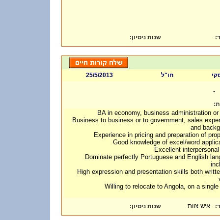
:
שנות ניסיון
ד
25/5/2013
חו"ל
סקי
-
ות
BA in economy, business administration or
Business to business or to government, sales expe
and backg
Experience in pricing and preparation of pro
Good knowledge of excel/word applic
Excellent interpersonal 
Dominate perfectly Portuguese and English la
inc
High expression and presentation skills both writt
Willing to relocate to Angola, on a single
איש צוות
:
שנות ניסיון
ד