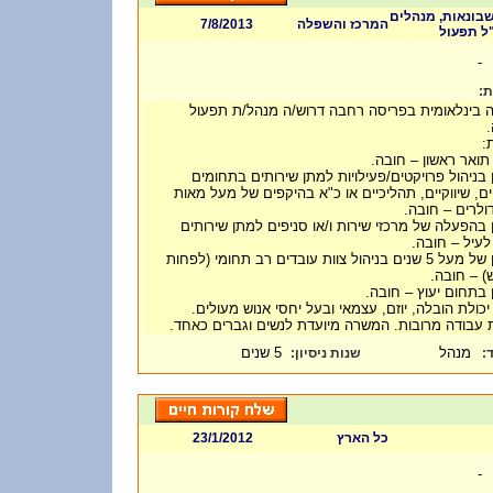
שבונאות, מנהלים
7/8/2013
המרכז והשפלה
/  תפעול
-
ות
 בינלאומית בפריסה רחבה דרוש/ה מנהל/ת תפעול
ת
- ואר ראשון – חובה
-  בניהול פרויקטים/פעילויות למתן שירותים בתחומים
ים, שיווקיים, תהליכיים או כ"א בהיקפים של מעל מאות
דולרים – חובה
-  בהפעלה של מרכזי שירות ו/או סניפים למתן שירותים
ו לעיל – חובה
- ניסיון של מעל 5 שנים בניהול צוות עובדים רב תחומי (לפחות
- ן בתחום יעוץ – חובה
- כולת הובלה, יוזם, עצמאי ובעל יחסי אנוש מעולים
-  עבודה מרובות. המשרה מיועדת לנשים וגברים כאחד
מנהל
5 שנים
:
שנות ניסיון
ד
23/1/2012
כל הארץ
-