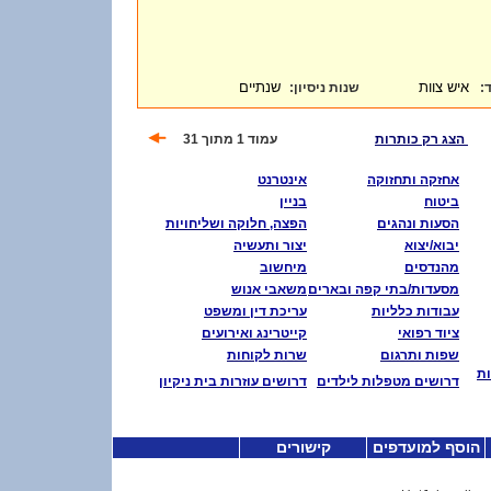
איש צוות
שנתיים
:
שנות ניסיון
ד
הצג רק כותרות
עמוד 1 מתוך 31
אחזקה ותחזוקה
אינטרנט
ביטוח
בניין
הסעות ונהגים
הפצה, חלוקה ושליחויות
יבוא/יצוא
יצור ותעשיה
מהנדסים
מיחשוב
מסעדות/בתי קפה ובארים
משאבי אנוש
עבודות כלליות
עריכת דין ומשפט
ציוד רפואי
קייטרינג ואירועים
שפות ותרגום
שרות לקוחות
ות
דרושים מטפלות לילדים
דרושים עוזרות בית ניקיון
הוסף למועדפים
קישורים