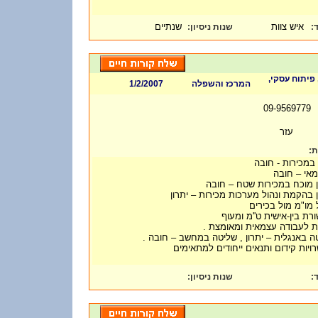
איש צוות
שנתיים
:
שנות ניסיון
ד
 פיתוח עסקי
1/2/2007
המרכז והשפלה
09-9569779
עזר
ות
• כירות - חובה
•  – חובה
•  מוכח במכירות שטח – חובה
•  בהקמת ונהול מערכות מכירות – יתרון
• מו"מ מול בכירים
•  בין-אישית ט''מ ומעוף
• ות לעבודה עצמאית ומאומצת
• ה באנגלית – יתרון , שליטה במחשב – חובה
• ות קידום ותנאים ייחודים למתאימים
:
שנות ניסיון
ד