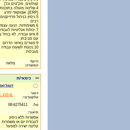
קטלוגים, מק"טים וכו']
4.שליטה מעולה בתוכנות 
[ERP], אוטוקאד-יתרון
5.ניסיון בניהול פרוייקט
רבים
6.משימתיות, הנעה עצמית, ביטחון עצמי גבוה
7.יכולות אנליטיות לעבודה מול נתונים, דוחות וכיו'ב
8.איש עבודה, לא בוחל 
עם סביבתו
9.מגורים באיזור הדרום. רצוי- ב"ש.
10.נכונות לשעות עבודה
מגבלות.
היקף
מלאה
המשרה:
כימאי/ת
דנאל (אד
דואר
.CO.IL
אלקטרוני:
08-6275411
טל:
תיאור:
אפשרות ללא ניסיון
לעבודת יום או משמרות
קליטה ישירה למפעל