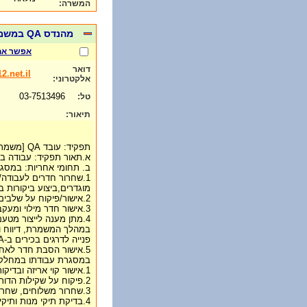
המשרה:
מהנדס QA במשמרות
אפשר אח
דואר
2.net.il
אלקטרוני:
03-7513496
טל:
תיאור:
תפקיד: עובד QA [משמרות
א.תאור תפקיד: עבודה במש
ב. תחומי אחריות: במסג
1.שחרור חדרים לעבודה/
מוגדרים,ביצוע ביקורות
2.אישור/פיקוח על שלבים קריטיים במהלך הייצור.
3.אישור חדר מילוי ומעקב אחר מילוי.
במהלך המשמרת, דיווח ות
פנייה לדרגים בכירים ב-QA.
5.אישור הסבת חדר לאחר העברת קמפיין.
במסגרת עבודתו במחלקת
1.אישור קוי אריזה ובדיקות במהלך תהליך האריזה.
2.פיקוח על שקילות הדורשות אישור QA.
3.שחרור משלוחים, שחרור עודפי אריזה במחסן.
4.בדיקת תיקי מנות ותיקי אצווה.