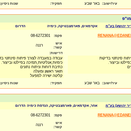
באר שבע
עיר/ישוב:
תפקיד:
שנות ניסיון
:
מו"פ
יר יהושע) בע"מ
אקדמאים, פארמצבטיקה, כימיה
הדרום
08-6272301
RENANA@EDANEL
פקס:
איש
רננה
קשר:
דרישות:
תוח סינתטי בדיקות
עבודה במעבדה לצורך פיתוח סינתטי בד
יילטו ובייצור.
כימיות,אנליטיות,תמיכה בפיילטו ובייצור.
ים
כתיבת דוחות וניתוח נתונים
תואר ראשון ומעלה
קליטה ישירה למפעל
באר שבע
עיר/ישוב:
תפקיד:
שנות ניסיון
:
יר יהושע) בע"מ
אחר, אקדמאים, פארמצבטיקה, הנדסת כימיה
הדרום
08-6272301
RENANA@EDANEL
פקס:
איש
רננה
קשר: