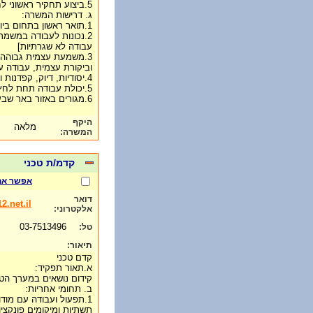
5.ביצוע תחקיר ראשוני לחריגות.
ג. דרישות המשרה:
1.תואר ראשון בתחום ביוטכנולוגיה/מדעי החיים/ כימיה.
2.נכונות לעבודה במשמרו
עבודה לא שגרתיות]
3.משמעת עצמית גבוהה, 
וביקורת עצמית, עבודה 
4.יסודיות, דיוק, קפדנות ועירנות לפרטים
5.יכולת עבודה תחת לחץ מצד גורמי ייצור
6.מגורים באזור באר שבע– חובה. היקף משרה מלאה : 100%
היקף
מלאה
המשרה:
קדמ/ת טכני
אפשר אח
דואר
2.net.il
אלקטרוני:
03-7513496
טל:
תיאור:
קדם טכני
א.תאור תפקיד:
קידום נושאים במערך הטכ
ב. תחומי אחריות:
תשתיות ומיקומים פונקציו