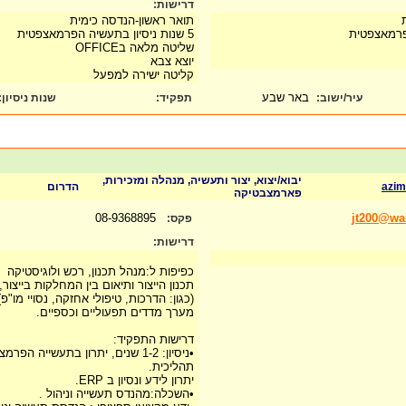
דרישות:
תואר ראשון-הנדסה כימית
5 שנות ניסיון בתעשיה הפרמאצפטית
שליטה מלאה בOFFICE
יוצא צבא
קליטה ישירה למפעל
באר שבע
עיר/ישוב:
תפקיד:
שנות ניסיון
:
יבוא/יצוא, יצור ותעשיה, מנהלה ומזכירות,
azim
הדרום
פארמצבטיקה
08-9368895
jt200@wa
פקס:
דרישות:
כפיפות ל:מנהל תכנון, רכש ולוגיסטיקה
תכנון הייצור ותיאום בין המחלקות בייצור,
(כגון: הדרכות, טיפולי אחזקה, נסויי מו"פ
מערך מדדים תפעוליים וכספיים.
דרישות התפקיד:
•ניסיון: 1-2 שנים, יתרון בתעשייה ה
תהליכית.
יתרון לידע ונסיון ב ERP.
•השכלה:מהנדס תעשייה וניהול .