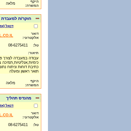
היקף
מלאה
המשרה:
חוקר/ת למעבדת 
דנאל (אד
דואר
.CO.IL
אלקטרוני:
08-6275411
טל:
תיאור:
עבודה במעבדה לצורך פי
כימיות,אנליטיות,תמיכה בפ
כתיבת דוחות וניתוח נתונ
תואר ראשון ומעלה
היקף
מלאה
המשרה:
מהנדס תהליך
דנאל (אד
דואר
.CO.IL
אלקטרוני:
08-6275411
טל: