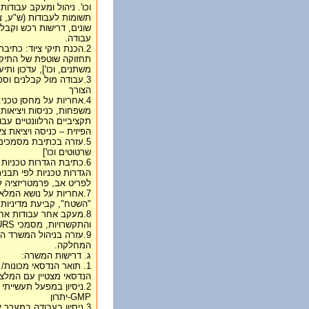
וכו'. ניהול ומעקב עבודו
תשומות לעבודות (ש"ע, צ
שונים, דרישות רכש וקבל
עבודה.
2.הכנת תיקי ציוד: כתיב
תחזוקה שוטפת של התיקים
משתנים, וכו'], עדכון ותיעוד מהדו
3.עבודה מול קבלנים וספ
הצורך
4.אחריות על מחסן טכני:
משפחות, כניסות ויציאות
תקציביים הרלוונטיים עב
הפיזית – כניסה ויציאת ציו
5.עזרה בכתיבת מסמכים 
שרטוטים וכו']
6.כתיבת הגדרות טכניות
הגדרות טכניות לפי תבני
לפריט אב, פרמטריזציה ל
7.אחריות על נושא המלא
"השטח", קביעת מדיניות 
8.מעקב אחר עבודות אחז
והתקשרויות, מסמכי URS, ישיבות תיאום]
9.עזרה בניהול המשרד הט
המחלקה.
ג. דרישות המשרה:
1. תואר הנדסאי מכונות/
הנדסאי מצטיין עם המלצ
2.ניסיון במפעל תעשייתי
GMP-יתרון
3.ניסיון בעבודה במער