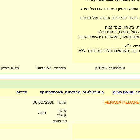
אופיס, ניסיון בעבודה עם מע' מידע
ים, הנעת תהליכים, עבודה מול גורמים
בשום מטלה, תקשורת בינאישית טובה
 רבות ,מאומצות ובלתי שגרתיות. ללא
רמת גן
איש צוות
עיר/ישוב:
תפקיד:
שנות ניסיון
:
יר יהושע) בע"מ
ביוטכנולוגיה, מהנדסים, פארמצבטיקה
הדרום
08-6272301
RENANA@EDANEL
פקס:
איש
רננה
קשר:
דרישות: