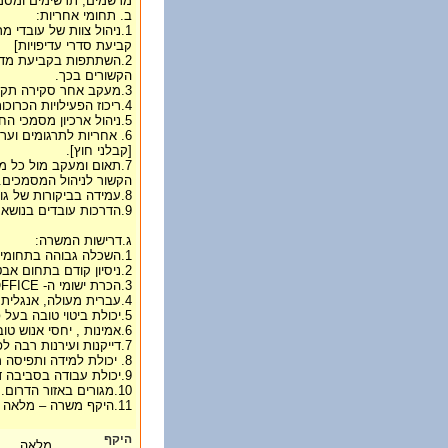
מרשמים, תרשימים ומסמ
ב. תחומי אחריות:
1.ניהול צוות של עובדי 
קביעת סדרי עדיפויות]
2.השתתפות בקביעת מדינ
הקשורים בכך.
3.מעקב אחר סקירה תקופתית של מסמכים
4.ריכוז הפעילויות הכרוכות בבקרה ובאישור מסמכים.
5.ניהול ארכיון מסמכי החברה.
6. אחריות לתרגומים וער
[קבלני חוץ].
7.תאום ומעקב מול כל מ
הקשור לניהול המסמכים.
8.עמידה בביקורות של גורמי חוץ.
9.הדרכות עובדים בנושא תיעוד ו- GMP.
ג.דרישות המשרה:
1.השכלה גבוהה בתחומי ביולוגיה, כימיה או רוקחות - רצוי.
2.ניסיון קודם בתחום אבטחת איכות או מרכז תיעוד – יתרון.
3.הכרת ישומי ה- OFFICE. [ביחוד וורד ,אקסל, אאוטלוק]
4.עברית מעולה, אנגלית ברמה טובה. כולל יכולת ניסוח.
5.יכולת ביטוי טובה בעל פה ובכתב.
6.אמינות , יחסי אנוש טובים, כושר ארגון וסדר.
7.דייקנות ועירנות רבה לפרטים קטנים
8. יכולת למידה ותפיסה מהירה
9.יכולת עבודה בסביבה דינמית ובתנאי לחץ.
10.מגורים באזור הדרום.
11.היקף משרה – מלאה + נכונות לשעות עבודה נוספות.
היקף
מלאה