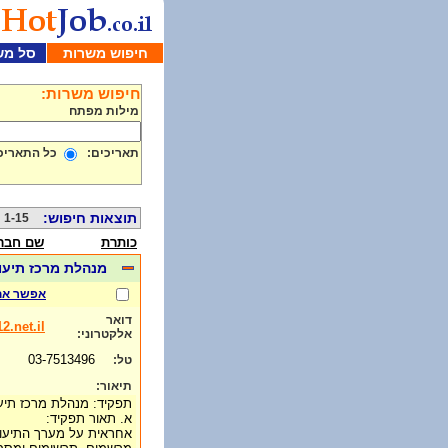
חיפוש משרות
סל מש
חיפוש משרות:
מילות מפתח
תאריכים:
כל התאריכ
תוצאות חיפוש:
1-15 מתוך 284
כותרת
שם חבר
מנהלת מרכז תיעו
אפשר אח
דואר
2.net.il
אלקטרוני:
03-7513496
טל:
תיאור:
תפקיד: מנהלת מרכז תיע
א. תאור תפקיד:
אחראית על מערך התיעוד 