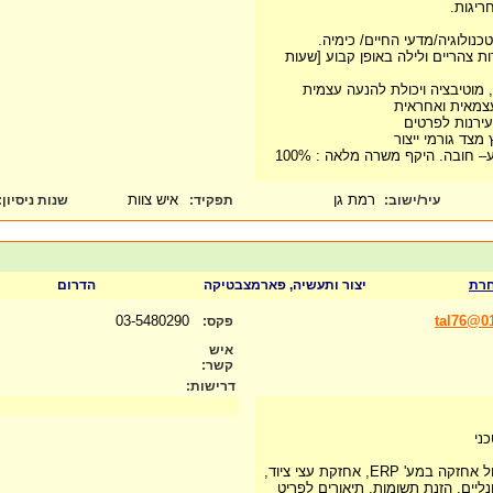
ת צהריים ולילה באופן קבוע [שעות
מוטיבציה ויכולת להנעה עצמית
עצמאית ואחראית
רמת גן
איש צוות
עיר/ישוב:
תפקיד:
שנות ניסיון
:
רת
יצור ותעשיה, פארמצבטיקה
הדרום
03-5480290
tal76@01
פקס:
איש
קשר:
דרישות:
ני
1.תפעול ועבודה עם מודול אחזקה במע' ERP, אחזקת עצי ציוד,
נליים, הזנת תשומות, תיאורים לפריט