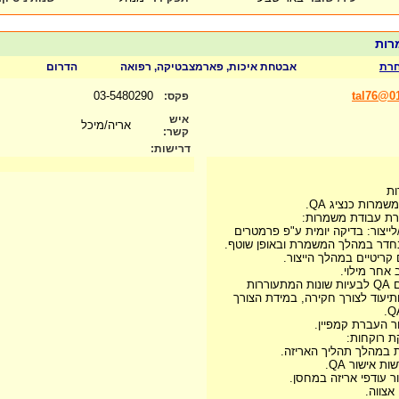
רת
אבטחת איכות, פארמצבטיקה, רפואה
הדרום
03-5480290
tal76@01
פקס:
איש
אריה/מיכל
קשר:
דרישות:
מרות כנציג QA.
רת עבודת משמרות:
לייצור: בדיקה יומית ע"פ פרמטרים
 בחדר במהלך המשמרת ובאופן שוטף.
4.מתן מענה לייצור מטעם QA לבעיות שונות המתעוררות
יעוד לצורך חקירה, במידת הצורך
 רוקחות: