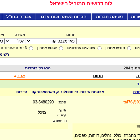
לוח דרושים המוביל בישראל
רות
רשימת חברות
חברות השמה וכוח אדם
עבודה בחו"ל
תחום
משרה
אזו
ים
חודש אחרון
שבועים אחרונים
שבוע אחרון
3 ימים אחרונים
רשימת
הצג רק כותרות
ה
תחום
אזור
ד
רת
אבטחת איכות, ביוטכנולוגיה, פארמצבטיקה
הדרום
03-5480290
tal76@01
פקס:
איש
מיכל
קשר:
דרישות:
וד
בחברה, כולל: נהלים, דוחות, טפסים,