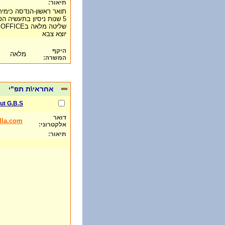
תיאור:
תואר ראשון-הנדסה כימית
5 שנות ניסיון בתעשיה הפרמאצפטית
שליטה מלאה בOFFICE
יוצא צבא
היקף
מלאה
המשרה:
אחראי\ת תפ"י
ut G.B.S
דואר
lla.com
אלקטרוני:
תיאור: