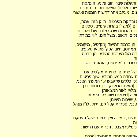
ת ותקלות שבר, יזום ומונע, העמסת
יוד וחלפים) הוצאת דוחות בחתכים
נים, מעקב אחר דרישות הזמנות ואישורי
ת ובדיקת מפרטים, תיוק בזמן אמת,
 [למשל: בקרות שינויים, ספקים
רות שרטוטי Lay out ואחרים
קים: תיאום, משלוחים, ליווי במידת
 הן ברמת התיעוד [מק"טים, מיקומים,
 ממחסן, חיוב הפק"עות או סעיפים
ודה מול מערכת המידע] והן ברמה
ד.
טכניים [מפרטים, הזמנות רכש
 של פריטים, פתיחת מק"טים עם
ת עבודה במע' המידע, שיוך פריטים
פי כללים שייקבעו ע"י המערך הטכני.
י [מעקב מדוקדק דרך דוחות ודרך
מלאי לאור המציאות]
קה [טיפולים שוטפים, הזמנות
כני, ספריית קטלוגים, תיוק, לו"ז מנהל
 תעו"נ, במידה ואין נסיון תישקל העסקת
ות
 כימי/פרמצבטי, הכרות עם דרישות
ך אחזקה ובמחסן ממוחשב [הכרת