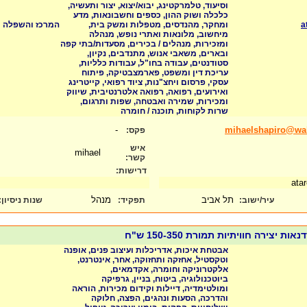
וסיעוד, טלמרקטינג, יבוא/יצוא, יצור ותעשיה,
כלכלה ושוק ההון, כספים וחשבונאות, מדע
a
ומחקר, מהנדסים, מטפלות ומשק בית,
המרכז והשפלה
מיחשוב, מלונאות ואתרי נופש, מנהלה
ומזכירות, מנהלים / בכירים, מסעדות/בתי קפה
ובארים, משאבי אנוש, מתנדבים, נקיון,
סטודנטים, עבודה בחו"ל, עבודות כלליות,
עריכת דין ומשפט, פארמצבטיקה, פיתוח
עסקי, פרסום ויחצ"נות, ציוד רפואי, קייטרינג
ואירועים, רפואה, רפואה אלטרנטיבית, שיווק
ומכירות, שמירה ואבטחה, שפות ותרגום,
שרות לקוחות, תוכנה / חומרה
-
mihaelshapiro@wa
פקס:
איש
mihael
קשר:
דרישות:
תל אביב
מנהל
עיר/ישוב:
תפקיד:
שנות ניסיון
:
יצירה חוויתיות תמורת 150-350 ש"ח
אבטחת איכות, אדריכלות ועיצוב פנים, אופנה
וטקסטיל, אחזקה ותחזוקה, אחר, אינטרנט,
אלקטרוניקה וחומרה, אקדמאים,
ביוטכנולוגיה, ביטוח, בניין, גרפיקה
ומולטימדיה, דיילות וקידום מכירות, הוראה
והדרכה, הסעות ונהגים, הפצה, חלוקה