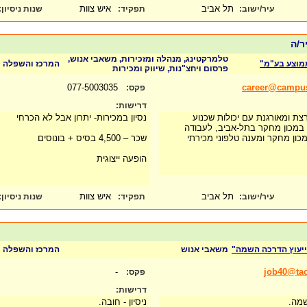
תל אביב
איש צוות
עיר/ישוב:
תפקיד:
שנות ניסיון
:
ר/ה
טלמרקטינג, מנהלה ומזכירות, משאבי אנוש,
מוצע בע"מ"
המרכז והשפלה
פרסום ויחצ"נות, שיווק ומכירות
077-5003035
career@campus-
פקס:
דרישות:
ת ומאורגנת עם יכולות שכנוע
נסיון במכירות- יתרון אבל לא הכרחי
במכון מחקר בתל-אביב, לעבודה
כון מחקר ומענה טלפוני מכירתי
שכר – 4,500 בסיס + בונוסים
הופעה ייצוגית
תל אביב
איש צוות
עיר/ישוב:
תפקיד:
שנות ניסיון
:
יעוץ הדרכה השמה"
משאבי אנוש
המרכז והשפלה
-
job40@tac
פקס:
דרישות:
שמה.
ניסיון - חובה.