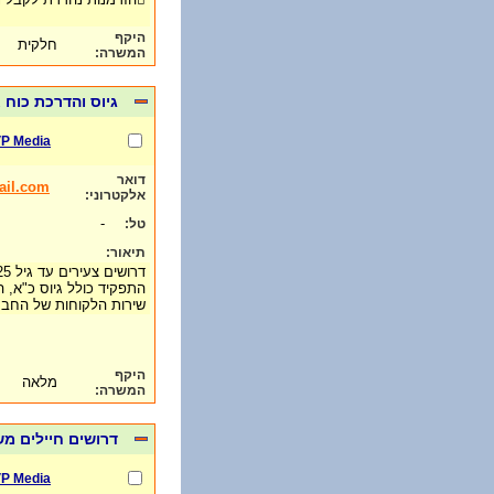
היקף
חלקית
המשרה:
גיוס והדרכת כוח
10VP Media ת
דואר
il.com
אלקטרוני:
-
טל:
תיאור:
התפקיד כולל גיוס כ"א, 
שירות הלקוחות של הח
היקף
מלאה
המשרה:
דרושים חיילים מ
10VP Media ת