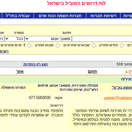
לוח דרושים המוביל בישראל
רות
רשימת חברות
חברות השמה וכוח אדם
עבודה בחו"ל
תחום
משרה
אזו
ים
חודש אחרון
שבועים אחרונים
שבוע אחרון
3 ימים אחרונים
רשימת
הצג רק כותרות
ה
תחום
אזור
עיר/ה
מנהלה ומזכירות, משאבי אנוש, פרסום
מוצע בע"מ"
המרכז והשפלה
ויחצ"נות, שיווק ומכירות
077-5003035
career@campus-
פקס:
דרישות:
יר /ת מכירות לשיווק שירותי המחקר
התפקיד מחייב הבנה ומעורבות פעילה 
ים, מסחריים ואקדמיים. התפקיד כולל
החברה. יש אפשרות לקידום עתידי לתפקי
ימים, מענה לפניות בטלפון ובאימייל,
 ומעורבות בפעילות הפירסום ויחסי