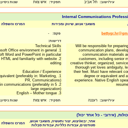
תל אביב
איש צוות
עיר/ישוב:
תפקיד:
שנות ניסיון
:
Internal Communications Profess
משאבי אנוש, שיווק ומכירות
המרכז והשפלה
-
bettygr.hr@gm
פקס:
דרישות:
Technical Skills
Will be responsible for preparin
crosoft Office environment in general
communication plans, developi
oft Word and PowerPoint in particular
communication materials an
of HTML and familiarity with website
customers, including senior
editing
creative thinker, organized, servic
thorough yet loves ambiguity, le
Education / Experience
their feet. Must have relevant 
equivalent (preferably in: Marketing,
degree or equivalent and 
PR, Communications)
experience. Native English spea
nce in communications (preferably in
resume
large organization)
3. English – Mother tongue
רעננה
איש צוות
עיר/ישוב:
תפקיד:
שנות ניסיון
:
לות, (אירובי - כל אחד יכול)
אחר, יבוא/יצוא, יצור ותעשיה, משאבי אנוש,
המרכז והשפלה
סטודנטים, עבודות כלליות, עבודות סבלות