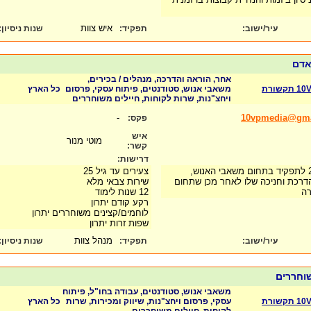
איש צוות
עיר/ישוב:
תפקיד:
שנות ניסיון
:
 אדם
אחר, הוראה והדרכה, מנהלים / בכירים,
קשורת
משאבי אנוש, סטודנטים, פיתוח עסקי, פרסום
כל הארץ
ויחצ"נות, שרות לקוחות, חיילים משוחררים
-
10vpmedia@gma
פקס:
איש
מוטי מנור
קשר:
דרישות:
דרושים צעירים עד גיל 25 לתפקיד בתחום משאבי האנוש,
צעירים עד גיל 25
הדרכת וחניכה שלו לאחר מכן שתחום
שירות צבאי מלא
ברה
12 שנות לימוד
רקע קודם יתרון
לוחמים/קצינים משוחררים יתרון
שפות זרות יתרון
מנהל צוות
עיר/ישוב:
תפקיד:
שנות ניסיון
:
שוחררים
משאבי אנוש, סטודנטים, עבודה בחו"ל, פיתוח
קשורת
עסקי, פרסום ויחצ"נות, שיווק ומכירות, שרות
כל הארץ