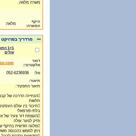
משרה מלאה.
היקף
מלאה
המשרה:
מרדריך בפרויקט 
1+1 ה
עולים
דואר
hoo.com
אלקטרוני:
052-6236936
טל:
תיאור:
תיאור התפקיד:
הנחייה/ הדרכה של קב
חלשות
חיבור בין עולם העסקים
בלתי-פורמאלי
העצמת דור צעיר של אנש
ותיק לנוער עולה
ניתן לממש כהכנסה משל
הזדמנות נהדרת לקבל ניסיון ביזמות והנחיית קבוצות בו זמנית