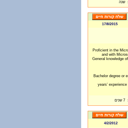
שנה
17/8/2015
1. Proficient in the Mi
and with Micros
2. General knowledge 
1. Bachelor degree or 
2. 5 years’ experie
7 שנים
4/2/2012