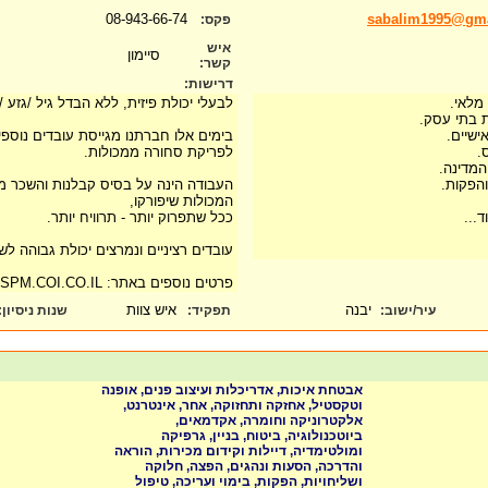
08-943-66-74
sabalim1995@gm
פקס:
איש
סיימון
קשר:
דרישות:
מלאי.
לבעלי יכולת פיזית, ללא הבדל גיל /גזע / 
 בתי עסק.
ישיים.
בימים אלו חברתנו מגייסת עובדים נוספים
.
לפריקת סחורה ממכולות.
המדינה.
הפקות.
העבודה הינה על בסיס קבלנות והשכר 
המכולות שיפורקו,
...
ככל שתפרוק יותר - תרוויח יותר.
עובדים רציניים ונמרצים יכולת גבוהה לש
פרטים נוספים באתר: SPM.COI.CO.IL
יבנה
איש צוות
עיר/ישוב:
תפקיד:
שנות ניסיון
:
אבטחת איכות, אדריכלות ועיצוב פנים, אופנה
וטקסטיל, אחזקה ותחזוקה, אחר, אינטרנט,
אלקטרוניקה וחומרה, אקדמאים,
ביוטכנולוגיה, ביטוח, בניין, גרפיקה
ומולטימדיה, דיילות וקידום מכירות, הוראה
והדרכה, הסעות ונהגים, הפצה, חלוקה
ושליחויות, הפקות, בימוי ועריכה, טיפול