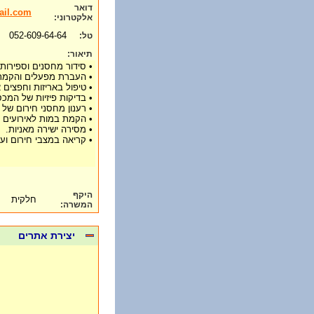
דואר
ail.com
אלקטרוני:
052-609-64-64
טל:
תיאור:
• סידור מחסנים וספירות 
• העברת מפעלים והקמת
• טיפול באריזות וחפצים א
• בדיקות פיזיות של המכס
• רענון מחסני חירום של 
• הקמת במות לאירועים ו
• מסירה ישירה מאניות.
• קריאה במצבי חירום ועוד
היקף
חלקית
המשרה:
יצירת אתרים