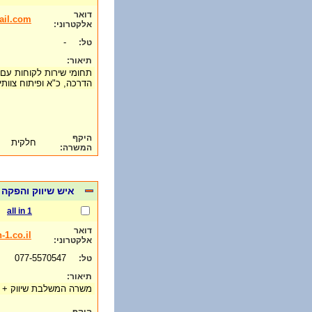
דואר
il.com
אלקטרוני:
-
טל:
תיאור:
תחומי שירות לקוחות עם א
הדרכה, כ"א ופיתוח צוות
היקף
חלקית
המשרה:
איש שיווק והפקה
all in 1
דואר
-1.co.il
אלקטרוני:
077-5570547
טל:
תיאור:
משרה המשלבת שיווק + 