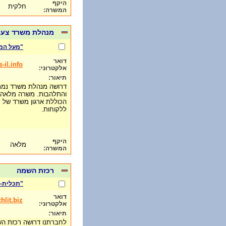
היקף
חלקית
המשרה:
מנהלת משרד צעי
"מעל המ
דואר
il.info
אלקטרוני:
תיאור:
דרושה מנהלת משרד נמרצ
והתלהבות. משרה מלאה 
הכוללת ארגון משרד של מ
ללקוחות.
היקף
מלאה
המשרה:
רכזת השמה
"תכלית-י
דואר
hlit.biz
אלקטרוני:
תיאור:
לחברתנו דרושה רכזת ה