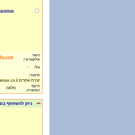
taremus
דואר
lla.com
אלקטרוני:
-
טל:
תיאור:
יצירת אתרים ataremus.co.il
היקף
מלאה
המשרה:
ניתן להשתתף בסדנאות 