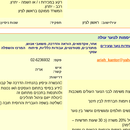
רקע במכירות ו / או השמה - יתרון.
רכב - יתרון.
המשרד ממוקם בראשון לציון
ראשון לציון
עיר/ישוב:
תפקיד:
שנות ניסיון
:
יסמות לנוער עולה
אחר, אקדמאים, הוראה והדרכה, משאבי אנוש,
תאחדות נוער וצעירים
מתנדבים, סטודנטים, עבודות כלליות, פיתוח
המרכז והשפלה
עסקי
02-6236932
arieh_kantor@ya
פקס:
איש
אריה
קשר:
דרישות:
הכשרה וניסיון בהנחיה/ הדרכה של קבוצות הנוער
ידע בסיסי בתחום העסקים ו/או נכונות
וצת משימה לבני הנוער העולים משכבות
ולהתנסות בתכנים מתחום זה
יכולת ייזום וניהול תהליכים
 ויזמות חברתית לבין חינוך
שליטה בשפה העברית והרוסית חובה (עולים ותיקים)
ים חולמים ומגשימים וגישור בין נוער
מלגה חודשית בהיקף של 20% משרה (כ 30 שעות חודשיות –
ימה)