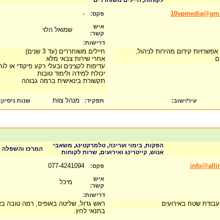
לקוחות, חיילים משוחררים
-
10vpmedia@gma
פקס:
איש
שמואל הלוי
קשר:
דרישות:
פשרויות קידום מהירות לניהול,
חיילים משוחררים (עד 3 שנים)
ים
אחרי שירות צבאי מלא
עדיפות לקצינים ובעלי רקע פיקודי או לו
יכולת למידה ולימוד טובות
תקשורת בינאישית ברמה גבוהה
מנהל צוות
עיר/ישוב:
תפקיד:
שנות ניסיון
:
הפקות, בימוי ועריכה, טלמרקטינג, משאבי
המרכז והשפלה
אנוש, קייטרינג ואירועים, שרות לקוחות
077-4241094
info@allin
פקס:
איש
מיכל
קשר:
דרישות:
עבודת שטח באירועים
ראש גדול, שליטה באופיס, רמה טובה בא
בתנאי לחץ.