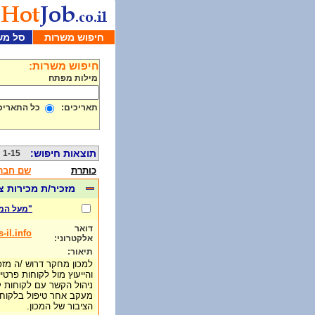
חיפוש משרות
סל מש
חיפוש משרות:
מילות מפתח
תאריכים:
כל התאריכ
תוצאות חיפוש:
1-15 מתוך 519
כותרת
שם חבר
מזכיר/ת מכירות צ
"מעל המ
דואר
il.info
אלקטרוני:
תיאור:
למכון מחקר דרוש /ה מזכ
והייעוץ מול לקוחות פרטי
ניהול הקשר עם לקוחות קי
מעקב אחר טיפול בלקוחות
הציבור של המכון.