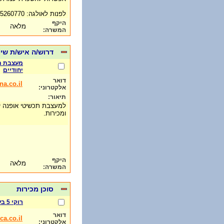
לפנות לאולגה: 077-5260770
היקף
מלאה
המשרה:
דרוש/ה איש/ת שיו
מעצבת ת
יחודיים
דואר
a.co.il
אלקטרוני:
תיאור:
למעצבת תכשיטי אופנה יח
ומכירות.
היקף
מלאה
המשרה:
סוכן מכירות
רוקי 5 בע"מ
דואר
a.co.il
אלקטרוני: