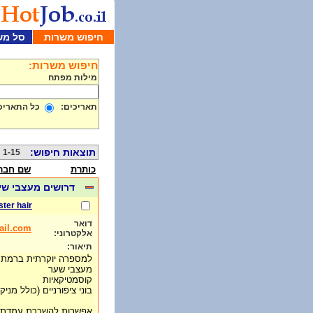
חיפוש משרות
סל מש
חיפוש משרות:
מילות מפתח
תאריכים:
כל התאריכ
תוצאות חיפוש:
1-15 מתוך 577
כותרת
שם חבר
דרושים מעצבי שי
ster hair
דואר
ail.com
אלקטרוני:
תיאור:
למספרה יוקרתית ברמת ג
מעצבי שער
קוסמטיקאיות
בוני ציפורניים (כולל מניקו
אפשרות להשכרת עמדת 