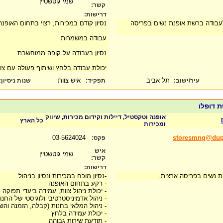
שמי גוטשטיין
קשר:
דרישות:
לעבודה ברשת אופנת נשים בפריסה
נסיון קודם במכירות, רצוי בתחום האופנה
עבודה במשמרות
נסיון בעבודה על קופה ממוחשבת
יכולת עבודה בלחץ ושיתוף פעולה עם צ
תל אביב
איש צוות
עיר/ישוב:
תפקיד:
שנות ניסיון
:
 דופלו
אופנה וטקסטיל, דיילות וקידום מכירות, שיווק
כל הארץ
ומכירות
03-5624024
storesmng@dupl
פקס:
איש
שמי גוטשטיין
קשר:
דרישות:
ת נשים בפריסה ארצית.
-נסיון מוכח במכירות ונסיון בניהול
- רקע בתחום האופנה
- יכולת ניהול צוות, עמידה ביעדי תפוקה
- ניהול אדמיניסטרטיבי ולוגיסטי של החנו
- ניהול המלאי בחנות (קבלה, הזמנה והו
- יכולת עמידה בלחץ
- תודעת שירות גבוהה