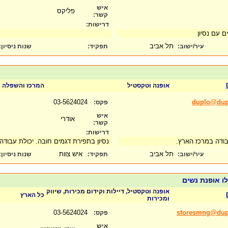
איש
פליקס
קשר:
דרישות:
ם עם נסיון
תל אביב
עיר/ישוב:
תפקיד:
שנות ניסיון
:
אופנה וטקסטיל
המרכז והשפלה
03-5624024
duplo@dupl
פקס:
איש
אודרי
קשר:
דרישות:
בודה במרכז הארץ.
נסיון בתפירת דגמים חובה. יכולת עבודה
תל אביב
איש צוות
עיר/ישוב:
תפקיד:
שנות ניסיון
:
ו אופנת נשים
אופנה וטקסטיל, דיילות וקידום מכירות, שיווק
כל הארץ
ומכירות
03-5624024
storesmng@dupl
פקס:
איש