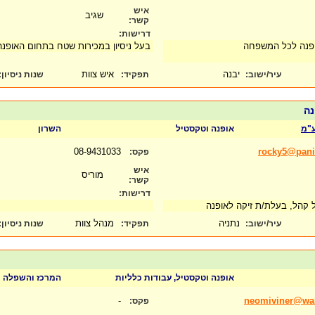
איש
שגיב
קשר:
דרישות:
ופנה לכל המשפחה
בעל ניסיון במכירות שטח בתחום האופנה
יבנה
איש צוות
עיר/ישוב:
תפקיד:
שנות ניסיון
:
נה
אופנה וטקסטיל
השרון
08-9431033
rocky5@panic
פקס:
איש
מוריס
קשר:
דרישות:
ול קהל, בעלת/ת זיקה לאופנה
נתניה
מנהל צוות
עיר/ישוב:
תפקיד:
שנות ניסיון
:
אופנה וטקסטיל, עבודות כלליות
המרכז והשפלה
-
neomiviner@wa
פקס: