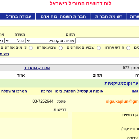
לוח דרושים המוביל בישראל
רות
רשימת חברות
חברות השמה וכוח אדם
עבודה בחו"ל
תחום
משרה
אזו
ים
חודש אחרון
שבועים אחרונים
שבוע אחרון
3 ימים אחרונים
רשימת
הצג רק כותרות
ה
תחום
אזור
ער וקוסמטיקאיות
iMa
אופנה וטקסטיל, הפקות, בימוי ועריכה
המרכז והשפלה
03-7252644
olga.kaplun@gm
פקס:
דרישות:
ן דרושית
ר ופדיקור)
עבודה