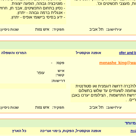
ות, מעצבי תכשיטים וכו'.
- מוטיבציה גבוהה, הופעה ייצוגית.
- נסיון בתחום התכשיטים, אבני חן, חרוזי
- אנגלית ברמה גבוהה - יתרון.
- ידע בסיסי ביישומי אופיס - יתרון.
תל אביב
איש צוות
עיר/ישוב:
תפקיד:
שנות ניסיון
:
ofer and 
אופנה וטקסטיל
המרכז והשפלה
-
menashe_king@wall
פקס:
איש
עופר
קשר:
דרישות:
לח'ברה דרושה דוגמנית ואו סטודנטית
ו שחומה לשעתיים עד שלוש בתשלום
דרשת התרשמות , הצילומים יערכו באבן
ריים. .
תל אביב
איש צוות
עיר/ישוב:
תפקיד:
שנות ניסיון
:
במיוחד
ות
אופנה וטקסטיל, הפקות, בימוי ועריכה
כל הארץ