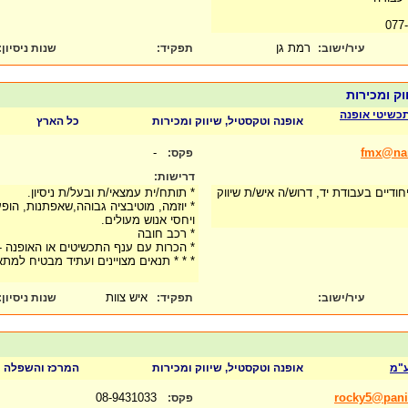
רמת גן
עיר/ישוב:
תפקיד:
שנות ניסיון
:
וק ומכירות
כשיטי אופנה
אופנה וטקסטיל, שיווק ומכירות
כל הארץ
-
fmx@nan
פקס:
דרישות:
ודיים בעבודת יד, דרוש/ה איש/ת שיווק
* תותח/ית עמצאי/ת ובעל/ת ניסיון.
* יוזמה, מוטיבציה גבוהה,שאפתנות, הופעה
ויחסי אנוש מעולים.
* רכב חובה
* הכרות עם ענף התכשיטים או האופנה - 
* * * תנאים מצויינים ועתיד מבטיח למתא
איש צוות
עיר/ישוב:
תפקיד:
שנות ניסיון
:
אופנה וטקסטיל, שיווק ומכירות
המרכז והשפלה
08-9431033
rocky5@panic
פקס: