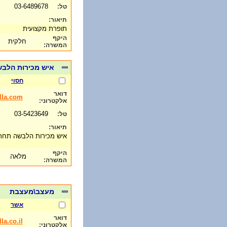
03-6489678
טל:
תיאור:
תופרת מקצועית
היקף
חלקית
המשרה:
איש מכירות הלבש
חסוי
דואר
la.com
אלקטרוני:
03-5423649
טל:
תיאור:
איש מכירות הלבשה תחתו
היקף
מלאה
המשרה:
מעצב\מעצבת
אשר
דואר
a.co.il
אלקטרוני: