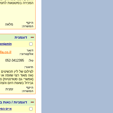
המכירה בסיטונאות לחנוי
היקף
מלאה
המשרה:
דוגמנית
benjamin
דואר
a.co.il
אלקטרוני:
052-3412395
טל:
תיאור:
לצילום של ליין תכשיטים 
נאה מאוד רצוי שזופה א
(אפשרי גם סטודנטיות) נ
גבירול בשעות היום והצה
היקף
זמנית
המשרה:
דוגמניות / נאות 
אייס הפק