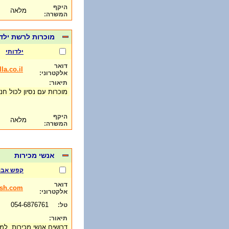
היקף
מלאה
המשרה:
מוכרות לרשת ילד
ילדותי
דואר
la.co.il
אלקטרוני:
תיאור:
מוכרות עם נסיון לכול ח
היקף
מלאה
המשרה:
אנשי מכירות
קפש אבני
דואר
sh.com
אלקטרוני:
054-6876761
טל:
תיאור:
דרושים אנשי מכירות, למכ