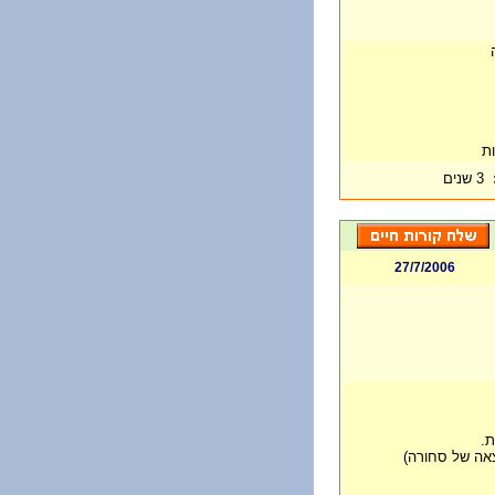
וות
3 שנים
27/7/2006
ת.
צאה של סחורה)