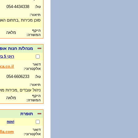
054-4434338
טל:
תיאור:
סוכן מכירות ,בתחום הא
היקף
מלאה
המשרה:
מנהל/ת חנות אופ
רוקי 5 בע"מ
דואר
a.co.il
אלקטרוני:
054-6606233
טל:
תיאור:
ניהול עובדים ,מכירות מ
היקף
מלאה
המשרה:
תופרת
novi
דואר
lla.com
אלקטרוני: