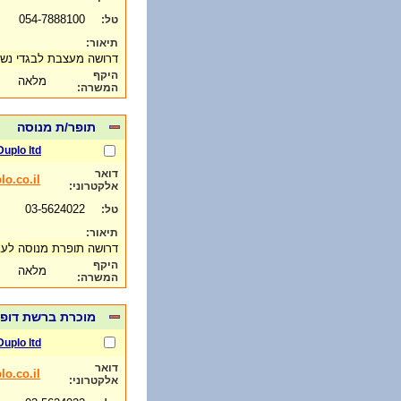
054-7888100
טל:
תיאור:
דרושה מעצבת לבגדי נשי
היקף
מלאה
המשרה:
תופר/ת מנוסה
Duplo ltd
דואר
o.co.il
אלקטרוני:
03-5624022
טל:
תיאור:
דרושה תופרת מנוסה לע
היקף
מלאה
המשרה:
מוכרת ברשת דופל
Duplo ltd
דואר
o.co.il
אלקטרוני: