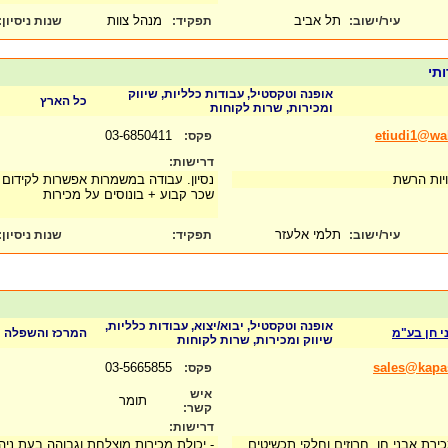
תל אביב
מנהל צוות
עיר/ישוב:
תפקיד:
שנות ניסיון
:
ותי
אופנה וטקסטיל, עבודות כלליות, שיווק
כל הארץ
ומכירות, שרות לקוחות
03-6850411
etiudi1@wal
פקס:
דרישות:
נויות הרשת
נסיון. עבודה במשמרות אפשרות לקידום 
שכר קבוע + בונוסים על מכירות
תלמי אלעזר
עיר/ישוב:
תפקיד:
שנות ניסיון
:
אופנה וטקסטיל, יבוא/יצוא, עבודות כלליות,
 חן בע"מ
המרכז והשפלה
שיווק ומכירות, שרות לקוחות
03-5665855
sales@kapa
פקס:
איש
תומר
קשר:
דרישות:
ירת אבני חן, חרוזים וחלקי תכשיטים.
- יכולת מכירות מוצלחת וגבוהה בעת ניה