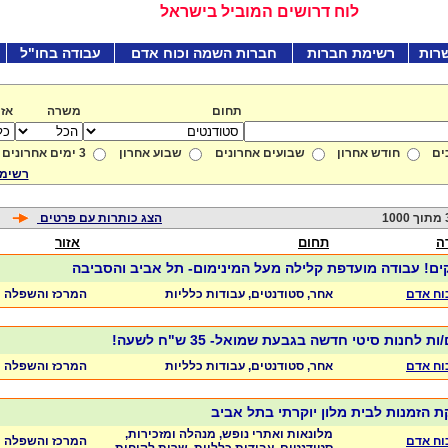
לוח דרושים המוביל בישראל
רות
רשימת חברות
חברות השמה וכוח אדם
עבודה בחו"ל
תחום
משרה
אזו
ים
חודש אחרון
שבועים אחרונים
שבוע אחרון
3 ימים אחרונים
רשימת
1
הצג כותרות עם פרטים
ה
תחום
אזור
ים! עבודה מועדפת קלילה מעל המינימום- תל אביב והסביבה
כוח אדם
אחר, סטודנטים, עבודות כלליות
המרכז והשפלה
 לחנות סיטי חדשה בגבעת שמואל- 35 ש"ח לשעה!
כוח אדם
אחר, סטודנטים, עבודות כלליות
המרכז והשפלה
 הזמנות לבית מלון יוקרתי בתל אביב
מלונאות ואתרי נופש, מנהלה ומזכירות,
כוח אדם
המרכז והשפלה