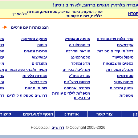
בודה בלראיין אנשים ברחוב, לא חייב ניסיון!
אחר, הפקות, בימוי ועריכה, סטודנטים, עבודות
HTOF
כל הארץ
כלליות, שרות לקוחות
הצג כותרות עם פרטים
אדריכלות ועיצוב פנים
אופנה וטקסטיל
אחזקה ותחזוקה
אינ
אקדמאים
ביוטכנולוגיה
ביטוח
בני
דיילות וקידום מכירות
הוראה והדרכה
הסעות ונהגים
הפצ
טיפול וסיעוד
טלמרקטינג
יבוא/יצוא
יצו
כספים וחשבונאות
מדע ומחקר
מהנדסים
מי
מנהלה ומזכירות
מנהלים / בכירים
מסעדות/בתי קפה ובארים
משא
סטודנטים
עבודה בחו"ל
עבודות כלליות
ערי
פיתוח עסקי
פרסום ויחצ"נות
ציוד רפואי
קיי
שיווק ומכירות
שמירה ואבטחה
שפות ותרגום
שרו
מטפלות לילדים עוזרות
מטפלות
דרושים מטפלות לילדים
דרו
בית ניקיון
ון
צור קשר
אודותינו
הוסף למועדפים
קישור
-2026
Copyright 2005
©
דרושים
HotJob.co.il