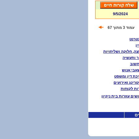
9/5/2024
עמוד 3 מתוך 67
טרנט
ין
ה, חלוקה ושליחויות
ר ותעשיה
חשוב
בי אנוש
כת דין ומשפט
טרינג ואירועים
ת לקוחות
שים עוזרות בית ניקיון
ים