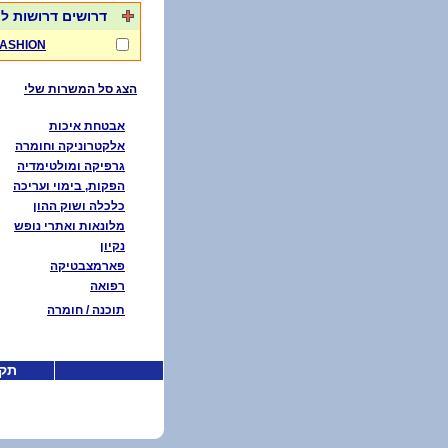
דרושים דרושות לע
ASHION
הצג סל המשרות שלי
אבטחת איכות
אלקטרוניקה וחומרה
גרפיקה ומולטימדיה
הפקות, בימוי ועריכה
כלכלה ושוק ההון
מלונאות ואתרי נופש
נקיון
פארמצבטיקה
רפואה
תוכנה / חומרה
תקנ