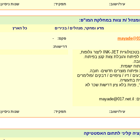
עיר/ישוב:
תפקיד:
שנות ניסיון
:
 ומנהל /ת צוות במחלקת המו"פ:
מדע ומחקר, מנהלים / בכירים
כל הארץ
-
mayade@017
פקס:
דרישות:
לחברה מובילה העוסקת בטכנולוגיית INK-JET ליצור גלופות,
לפיתוח והובלת צוות קטן בפיתוח.
ובה.
תוח ישומית.
ת ופיתוח מוצרים חדשים- חובה.
ים / דיו / ציפויים / דבקים /פולימרים
ת בתעשייה.
, פניות בלא ציון דרישות שכר לא
mayad
עיר/ישוב:
תפקיד:
שנות ניסיון
:
ציה קליני לתחום האסטטיקה