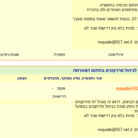
בתחום הכימיה בתעשייה.
ולי מתחומים האחרים ולא בהכרח
+ שעות עבודה 07:00-17:00, נכונות להשאר שעות נוספות מעבר
, פניות בלא ציון דרישות שכר לא
mayad
עיר/ישוב:
תפקיד:
שנות ניסיון
:
 לניהול פרויקטים בתחום הפארמה
יצור ותעשיה, מדע ומחקר, מהנדסים
הצפון
-
mayade@017
פקס:
דרישות:
הביוטק, דרוש /ה מנהל /ת פרויקטים-
 ניסיון מוכח בניהול פרויקטים במפעל
ת.
, פניות בלא ציון דרישות שכר לא
mayad