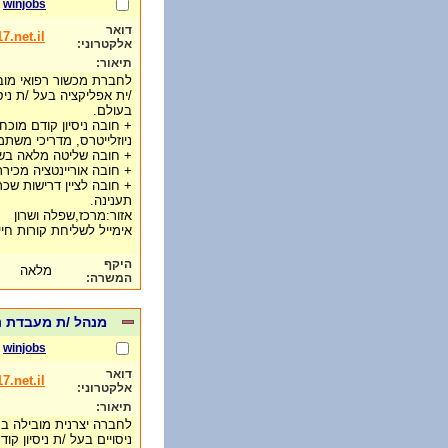
winjobs
דואר
.net.il
אלקטרוני:
תיאור:
לחברת מכשור רפואי מוב
/ית אפליקציה בעל /ת ניס
בעולם.
+ חובה ניסיון קודם מוכח
ניוזלייטרס, מדריכי משתמש
+ חובה שליטה מלאה בש
+ חובה אוריינטציה מכירתי
+ חובה לציין דרישות שכר
תענינה.
אזור:מרכז,שפלה ושרון
אימייל לשליחת קורות חיים: e@017.net.il
היקף
מלאה
המשרה:
מנהל /ת מעבדת נ
winjobs
דואר
.net.il
אלקטרוני:
תיאור:
לחברה יצרנית מובילה ב
ניסויים בעל /ת ניסיון ק