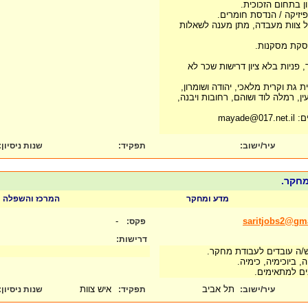
ון בתחום הזכוכית.
יזיקה / הנדסת חומרים.
הול צוות מעבדה, מתן מענה לשאלות
הסקת מסקנות.
, פניות בלא ציון דרישות שכר לא
ת גת וקרית מלאכי, יהודה ושומרון,
ין, רמלה לוד ושוהם, רחובות ויבנה,
mayad
עיר/ישוב:
תפקיד:
שנות ניסיון
:
מחקר.
מדע ומחקר
המרכז והשפלה
-
saritjobs2@gm
פקס:
דרישות:
ש/ה עובדים לעבודת מחקר.
, ביוכימיה, כימיה.
בים למתאימים.
תל אביב
איש צוות
עיר/ישוב:
תפקיד:
שנות ניסיון
: