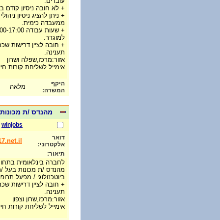
עובדים.
+ לא חובה ניסיון קודם 
+ ניתן להציג ניסיון ניה
ממעבדה כימית.
למוגדר.
+ חובה לציין דרישות שכר
תענינה.
אזור:מרכז,שפלה ושרון
אימייל לשליחת קורות חיים: e@017.net.il
היקף
מלאה
המשרה:
מהנדס /ת מכונות
winjobs
דואר
.net.il
אלקטרוני:
תיאור:
לחברה בינלאומית בתחום 
מהנדס /ת מכונות בעל /ת
ביוטכנולוגי / מפעל תרופו
+ חובה לציין דרישות שכר
תענינה.
אזור:מרכז,שרון וצפון
אימייל לשליחת קורות חיים: e@017.net.il