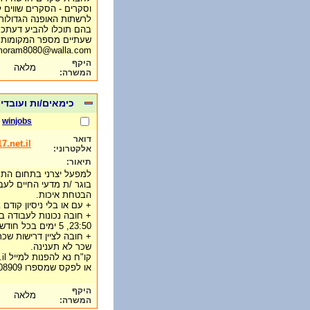
וסקרים - הסקרים שווים 
לרשתות האופנה הגדולות -
שעתיים מספר המקומות מ
moram8080@walla.com
היקף
מלאה
המשרה:
כימאים/ות ועובדי
winjobs
דואר
.net.il
אלקטרוני:
תיאור:
למפעל יצרני בתחום התרו
בוגר /ת מדעי החיים לעב
הבטחת איכות.
+ עם או בלי ניסיון קודם 
+ חובה נכונות לעבודה במשמ
23:50, 5 ימים בכל חודש, ברצף.
+ חובה לציין דרישות שכר,
שכר לא תענינה.
קו"ח נא להפנות למייל mayade@017.net.il
או לפקס שמספרו 03-7608909
היקף
מלאה
המשרה: