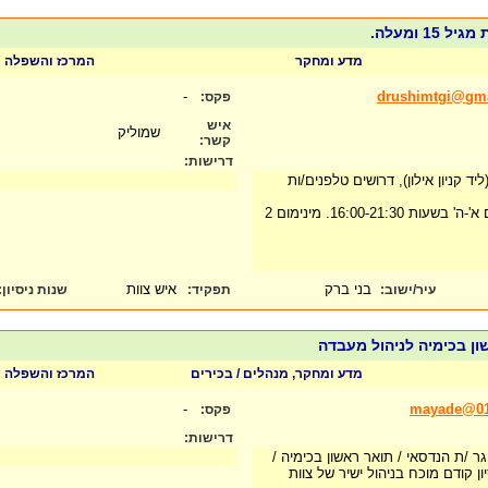
15 ומעלה.
מדע ומחקר
המרכז והשפלה
-
drushimtgi@gm
פקס:
איש
שמוליק
קשר:
דרישות:
 קניון אילון), דרושים טלפנים/ות
העבודה במשמרות בימים א'-ה' בשעות 16:00-21:30. מינימום 2
בני ברק
איש צוות
עיר/ישוב:
תפקיד:
שנות ניסיון
:
ון בכימיה לניהול מעבדה
מדע ומחקר, מנהלים / בכירים
המרכז והשפלה
-
mayade@017
פקס:
דרישות:
גר /ת הנדסאי / תואר ראשון בכימיה /
יון קודם מוכח בניהול ישיר של צוות