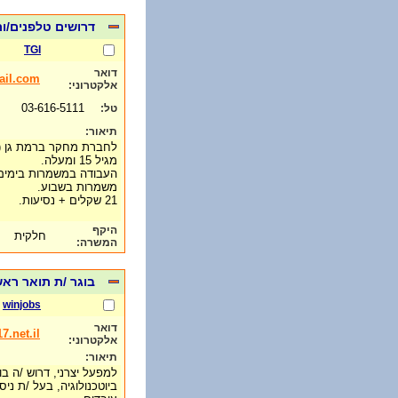
דרושים טלפנים/ות מגיל 
TGI
דואר
ail.com
אלקטרוני:
03-616-5111
טל:
תיאור:
לחברת מחקר ברמת גן (ליד
מגיל 15 ומעלה.
משמרות בשבוע.
21 שקלים + נסיעות.
היקף
חלקית
המשרה:
בוגר /ת תואר ראש
winjobs
דואר
.net.il
אלקטרוני:
תיאור:
למפעל יצרני, דרוש /ה בו
ביוטכנולוגיה, בעל /ת ניס