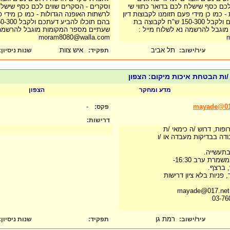
לכם כסף שישלח לכם בדואר כתווי שי
וסקרים - הסקרים שווים לכם כסף שישלח
 כמו כן מידי פעם תזומנו לקבוצות דיון
לרשתות האופנה הגדולות - כמו כן מידי פע
בהם תוכלו להביע דעתכם ולקבל 150-300 ש"ח לקבוצה בת
וגבל להרשמה נא לשלוח מייל :
שעתיים מספר המקומות מוגבל להרשמה נ
moram8080@walla.com
תל אביב
איש צוות
עיר/ישוב:
תפקיד:
שנות ניסיון
:
 /ות הבטחת איכות מיקום: הצפון
מדע ומחקר
הצפון
-
mayade@017
פקס:
דרישות:
פות, דרוש /ה כימאי /ת
ודה בבדיקות מעבדה או /ו
בתעשייה.
רת ערב 16:30-
 פניות בלא ציון דרישות
רמת גן
עיר/ישוב:
תפקיד:
שנות ניסיון
: