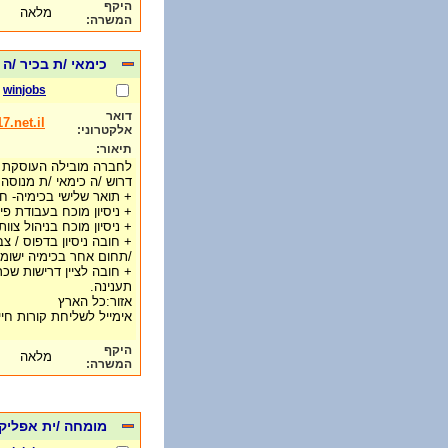
היקף
מלאה
המשרה:
כימאי /ת בכיר /ה
winjobs
דואר
.net.il
אלקטרוני:
תיאור:
דרוש /ה כימאי /ת מנוסה 
+ תואר שלישי בכימיה- ח
+ ניסיון מוכח בעבודת פי
+ ניסיון מוכח בניהול צוו
+ חובה ניסיון בדפוס / צבע
/תחום אחר בכימיה ישומי
+ חובה לציין דרישות שכר
תענינה.
אזור:כל הארץ
אימייל לשליחת קורות חיים: e@017.net.il
היקף
מלאה
המשרה:
מומחה /ית אפליק