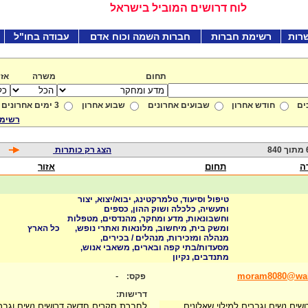
לוח דרושים המוביל בישראל
רות
רשימת חברות
חברות השמה וכוח אדם
עבודה בחו"ל
תחום
משרה
אזו
ים
חודש אחרון
שבועים אחרונים
שבוע אחרון
3 ימים אחרונים
רשימת
8
הצג רק כותרות
ה
תחום
אזור
טיפול וסיעוד, טלמרקטינג, יבוא/יצוא, יצור
ותעשיה, כלכלה ושוק ההון, כספים
וחשבונאות, מדע ומחקר, מהנדסים, מטפלות
ומשק בית, מיחשוב, מלונאות ואתרי נופש,
כל הארץ
מנהלה ומזכירות, מנהלים / בכירים,
מסעדות/בתי קפה ובארים, משאבי אנוש,
מתנדבים, נקיון
-
moram8080@wal
פקס:
דרישות:
ם נשים וגברים למילוי שאלונים
לחברת סקרים חדשה דרושים נשים וגברים