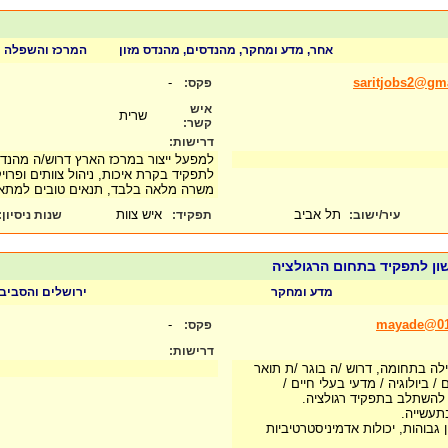
אחר, מדע ומחקר, מהנדסים, מהנדס מזון
המרכז והשפלה
-
saritjobs2@gm
פקס:
איש
שרית
קשר:
דרישות:
למפעל ייצור במרכז הארץ דרוש/ה מהנדס
לתפקיד בקרת איכות, ניהול צוותים ופרוי
משרה מלאה בלבד, תנאים טובים למתא
תל אביב
איש צוות
עיר/ישוב:
תפקיד:
שנות ניסיון
:
שון לתפקיד בתחום הרגולציה
מדע ומחקר
ירושלים והסביב
-
mayade@017
פקס:
דרישות:
ילה בתחומה, דרוש /ה בוגר /ת תואר
 ביולוגיה / מדעי בעלי חיים /
/ת להשתלב בתפקיד רגולציה.
בתעשייה.
 גבוהות, יכולות אדמיניסטרטיביות