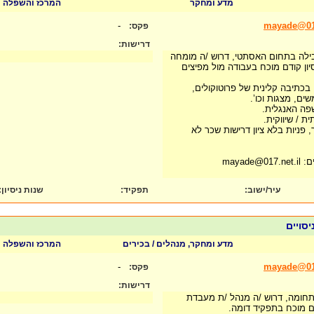
מדע ומחקר
המרכז והשפלה
-
mayade@017
פקס:
דרישות:
ילה בתחום האסתטי, דרוש /ה מומחה
יון קודם מוכח בעבודה מול מפיצים
 בכתיבה קלינית של פרוטוקולים,
ים, מצגות וכו’.
פה האנגלית.
ת / שיווקית.
, פניות בלא ציון דרישות שכר לא
mayad
עיר/ישוב:
תפקיד:
שנות ניסיון
:
יסויים
מדע ומחקר, מנהלים / בכירים
המרכז והשפלה
-
mayade@017
פקס:
דרישות:
תחומה, דרוש /ה מנהל /ת מעבדת
ודם מוכח בתפקיד דומה.