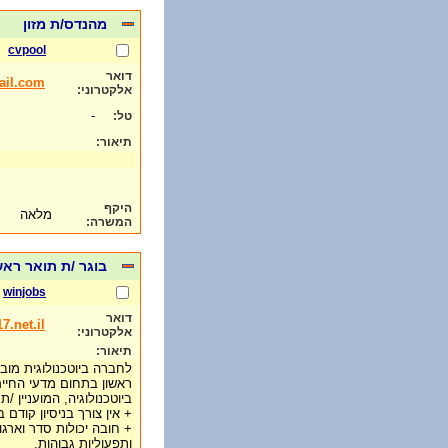
מהנדס/ת מזון
cvpool
דואר
ail.com
אלקטרוני:
-
טל:
תיאור:
היקף
מלאה
המשרה:
בוגר /ת תואר רא
winjobs
דואר
.net.il
אלקטרוני:
תיאור:
לחברה ביוטכנולוגית מוב
ראשון בתחום מדעי החיים /
ביוטכנולוגיה, המועניין 
+ אין צורך בניסיון קודם 
+ חובה יכולות סדר וארגון
ותפעוליות גבוהות.