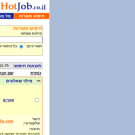
חיפוש משרות
סל מש
חיפוש משרות:
מילות מפתח
תאריכים:
כל התאריכ
תוצאות חיפוש:
61-75 מתוך 40
כותרת
שם חבר
מילוי שאלונים
סקרים
דואר
la.com
אלקטרוני:
תיאור:
לחברת סקרים חדשה דרושי