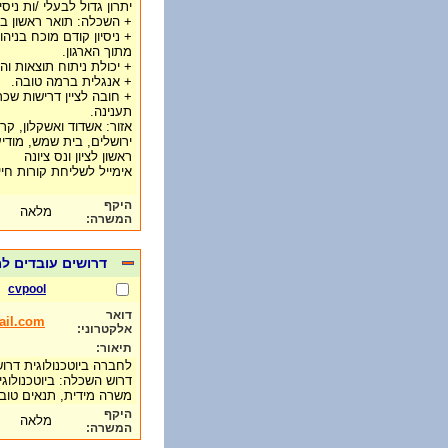
יתרון גדול לבעלי /ות ניסי
+ השכלה: תואר ראשון בפ
+ ניסיון קודם מוכח בני
מתוך הארגון.
+ יכולת ניתוח תוצאות ו
+ אנגלית ברמה טובה.
+ חובה לציין דרישות שכר
תענינה.
אזור: אשדוד ואשקלון, קרי
ירושלים, בית שמש, מודיע
ראשון לציון ונס ציונה
אימייל לשליחת קורות חיים: e@017.net.il
היקף
מלאה
המשרה:
דרושים עובדים ל
cvpool
דואר
ail.com
אלקטרוני:
תיאור:
לחברה ביוטכנולוגית דרו
דרוש השכלה: ביוטכנולוגיה
משרה מידית, תנאים טו
היקף
מלאה
המשרה: