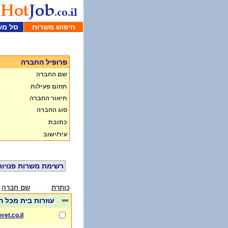
חיפוש משרות
סל מש
פרופיל החברה
שם החברה
תחום פעילות
תיאור החברה
סוג החברה
כתובת
עיר/ישוב
רשימת משרות פנויות
כותרת
שם חברה
עוזרות בית מכל הארץ 50 
ret.co.il