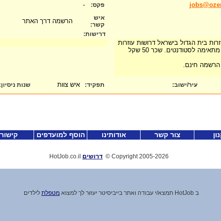
-
jobs@ozer
פקס:
איש
הרשמה דרך האתר
קשר:
דרישות:
Oz" מאגר עוזרות בית הגדול בישראל דרושות עוזרות
בית בכל הארץ. העבודה מתאימה לסטודנטים. שכר 50 שקל
הרשמה חינם.
איש צוות
עיר/ישוב:
תפקיד:
שנות ניסיון
:
ון
צור קשר
אודותינו
הוסף למועדפים
קישור
-2026
Copyright 2005
©
דרושים
HotJob.co.il
ב HotJob תמצא
/
י עבודה ואתר בייביסיטר יעזור לך למצוא
מטפלת
לילדים