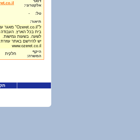
דואר
et.co.il
אלקטרוני:
-
טל:
תיאור:
ל"eret.co.il
לשעה. בשעות גמישות.
יש להירשם באתר עוזרת 
www.ozeret.co.il
היקף
חלקית
המשרה:
תקנ