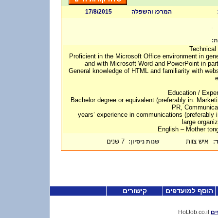
17/8/2015
המרכז והשפלה
-
ות
Technical 
1. Proficient in the Microsoft Office environment in gen
and with Microsoft Word and PowerPoint in part
2. General knowledge of HTML and familiarity with webs
e
Education / Expe
1. Bachelor degree or equivalent (preferably in: Market
PR, Communicat
2. 5 years’ experience in communications (preferably 
large organiz
איש צוות
7 שנים
:
שנות ניסיון
ד
הוסף למועדפים
קישורים
HotJob.co.il
ים