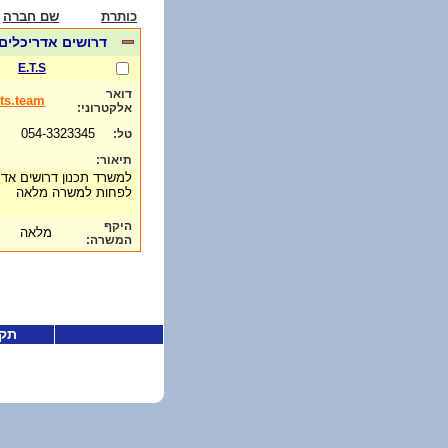
כותרת
שם חברה
דרושים אדריכלים/ הנדס
E.T.S
דואר
ts.team
אלקטרוני:
054-3323345
טל:
תיאור:
לפחות למשרה מלאה
היקף
מלאה
המשרה:
תקנ