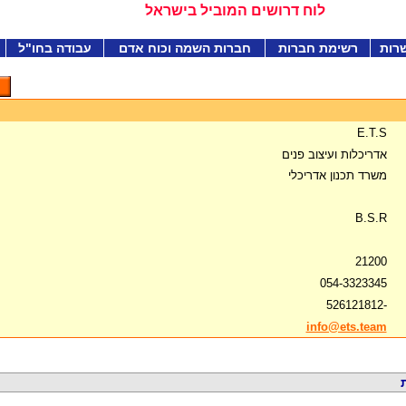
לוח דרושים המוביל בישראל
רות
רשימת חברות
חברות השמה וכוח אדם
עבודה בחו"ל
E.T.S
אדריכלות ועיצוב פנים
משרד תכנון אדריכלי
B.S.R
21200
054-3323345
-526121812
info@ets.team