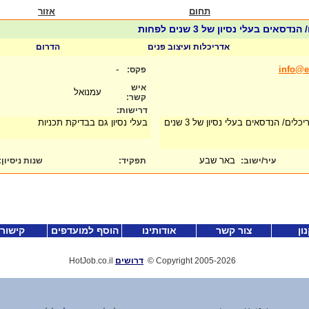
תחום
אזור
אים בעלי נסיון של 3 שנים לפחות
אדריכלות ועיצוב פנים
הדרום
-
info@e
פקס:
איש
עמנואל
קשר:
דרישות:
למשרד תכנון דרושים אדריכלים/ הנדסאים בעלי נסיון של 3 שנים
בעלי נסיון גם בבדיקת תכניות
באר שבע
עיר/ישוב:
תפקיד:
שנות ניסיון
:
ון
צור קשר
אודותינו
הוסף למועדפים
קישור
-2026
Copyright 2005
©
דרושים
HotJob.co.il