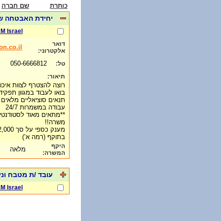
כותרת
שם חברה
יחידת האבטחה ש
M Israel
דואר
n.co.il
אלקטרוני:
050-6666812
טל:
תיאור:
רוצה להצטרף לצוות איכ
בואו לעבוד במגוון תפקידי
תנאים סוציאליים מלאים 
עבודה במשמרות 24/7
**מתאים מאוד לסטודנטים/
משרה!!
בתוקף (רמה א’)
היקף
מלאה
המשרה:
עובד /ת מטבח וני
M Israel