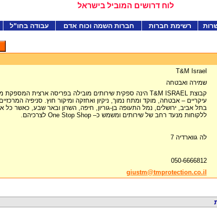
לוח דרושים המוביל בישראל
רות
רשימת חברות
חברות השמה וכוח אדם
עבודה בחו"ל
T&M Israel
שמירה ואבטחה
קבוצת T&M ISRAEL הינה ספקית שירותים מובילה בפריסה ארצית המס
עיקריים – אבטחה, מוקד ומתח נמוך, ניקיון ואחזקה ומיקור חוץ. סניפיה המרכזי
בתל אביב, ירושלים, נמל התעופה בן-גוריון, חיפה, השרון ובאר שבע, כאשר כל 
ללקוחות מנעד רחב של שירותים ומשמש כ– One Stop Shop לצרכיהם.
לה גווארדיה 7
050-6666812
giustm@tmprotection.co.il