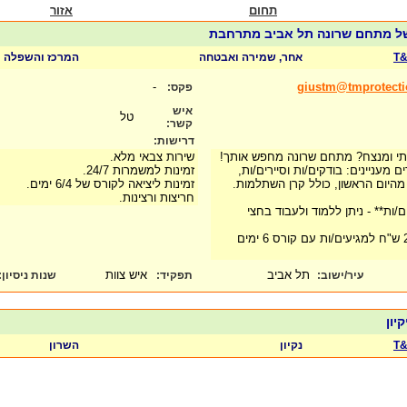
תחום
אזור
ל מתחם שרונה תל אביב מתרחבת
T&
אחר, שמירה ואבטחה
המרכז והשפלה
-
giustm@tmprotectio
פקס:
איש
טל
קשר:
דרישות:
ותי ומנצח? מתחם שרונה מחפש אותך!
שירות צבאי מלא.
ם מעניינים: בודקים/ות וסיירים/ות,
זמינות למשמרות 24/7.
מהיום הראשון, כולל קרן השתלמות.
זמינות ליציאה לקורס של 6/4 ימים.
חריצות ורצינות.
ות** - ניתן ללמוד ולעבוד בחצי
מענק כספי על סך 2,000 ש"ח למגיעים/ות עם קורס 6 ימים
תל אביב
איש צוות
עיר/ישוב:
תפקיד:
שנות ניסיון
:
קיון
T&
נקיון
השרון