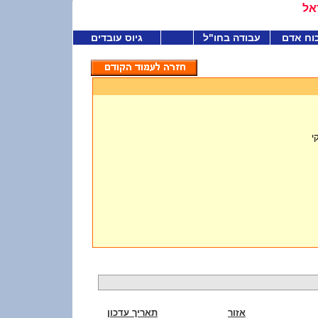
אל
וח אדם
עבודה בחו"ל
גיוס עובדים
י
אזור
תאריך עדכון