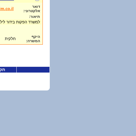
דואר
m.co.il
אלקטרוני:
תיאור:
למשרד הפקות בידור ליל
היקף
חלקית
המשרה:
תקנ