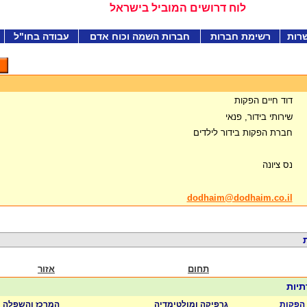
לוח דרושים המוביל בישראל
רות
רשימת חברות
חברות השמה וכוח אדם
עבודה בחו"ל
דוד חיים הפקות
שירותי בידור, פנאי
חברת הפקות בידור לילדים
נס ציונה
dodhaim@dodhaim.co.il
תחום
אזור
תיות
 הפקות
גרפיקה ומולטימדיה
המרכז והשפלה