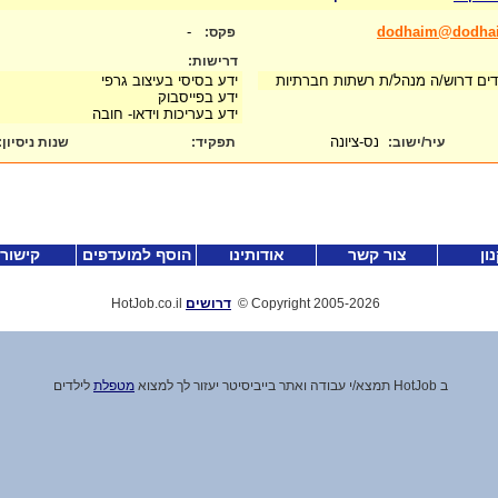
-
dodhaim@dodhai
פקס:
דרישות:
דים דרוש/ה מנהל/ת רשתות חברתיות
ידע בסיסי בעיצוב גרפי
ידע בפייסבוק
ידע בעריכות וידאו- חובה
נס-ציונה
עיר/ישוב:
תפקיד:
שנות ניסיון
:
ון
צור קשר
אודותינו
הוסף למועדפים
קישור
-2026
Copyright 2005
©
דרושים
HotJob.co.il
ב HotJob תמצא
/
י עבודה ואתר בייביסיטר יעזור לך למצוא
מטפלת
לילדים