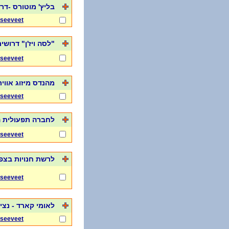
בליץ' מוטורס -ד
seeveet
"לסה ויז'ן" דרוש
seeveet
מהנדס מיזוג אווי
seeveet
לחברה תפעולית הפועלת 
seeveet
לרשת חנויות בצפו
seeveet
לאומי קארד - נצי
seeveet