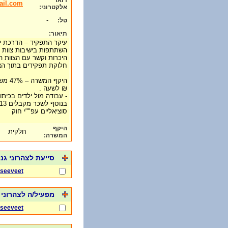
דואר
ail.com
אלקטרוני:
-
טל:
תיאור:
עיקר התפקיד – הדרכת י
השתתפות בישיבות צוות 
היכרות וקשר עם הצוות הח
חלוקת תפקידים בתוך הצו
₪ לשעה .
- עבודה מול ילדים בכית
סוציאליים עפ""י חוק
היקף
חלקית
המשרה:
סייעת לצהרוני גני
seeveet
מפעיל/ה לצהרוני 
seeveet