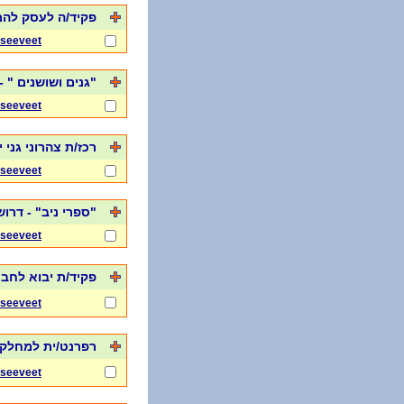
פקיד/ה לעסק להמ
seeveet
"גנים ושושנים " 
seeveet
רכז/ת צהרוני גני 
seeveet
"ספרי ניב" - דרו
seeveet
פקיד/ת יבוא לחב
seeveet
רפרנט/ית למחלקת
seeveet