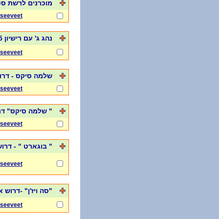
מוכרנים לרשת ס
seeveet
נהג ג' עם רישיון 15 טון – צוות סיור מרחבי
seeveet
שלמה סיקס - דרו
seeveet
" שלמה סיקס" דרוש נה
seeveet
" בוגארט " - דרו
seeveet
"סה ויז'ן" -דרוש
seeveet