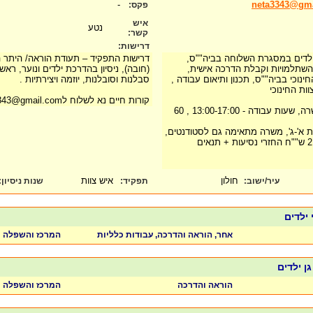
-
neta3343@gm
פקס:
איש
נטע
קשר:
דרישות:
לדים במסגרת השלוחה בביה""ס,
השתלמויות וקבלת הדרכה אישית,
(חובה), ניסיון בהדרכת ילדים ונוער, ראש 
ינוכי בביה""ס, תכנון ותיאום עבודה ,
סבלנות וסובלנות, יוזמה ויצירתיות .
ות החינוכי
קורות חיים נא לשלוח לneta3343@gmail.com
היקף המשרה – 47% משרה, שעות עבודה - 13:00-17:00 , 60
ות א'-ג', משרה מתאימה גם לסטודנטים,
בנוסף לשכר מקבלים 213 ש""ח החזרי נסיעות + תנאים
חולון
איש צוות
עיר/ישוב:
תפקיד:
שנות ניסיון
:
 ילדים
אחר, הוראה והדרכה, עבודות כלליות
המרכז והשפלה
גן ילדים
הוראה והדרכה
המרכז והשפלה