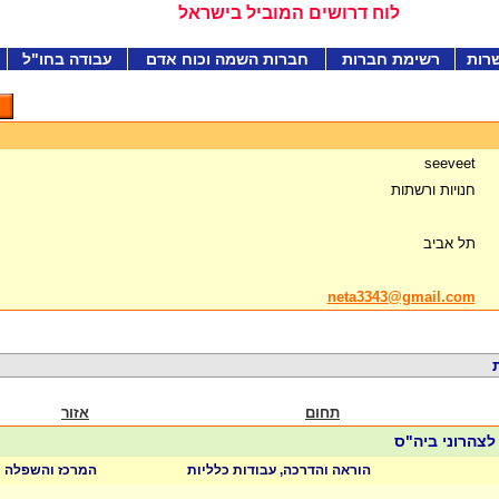
לוח דרושים המוביל בישראל
רות
רשימת חברות
חברות השמה וכוח אדם
עבודה בחו"ל
seeveet
חנויות ורשתות
תל אביב
neta3343@gmail.com
תחום
אזור
 לצהרוני ביה"ס
הוראה והדרכה, עבודות כלליות
המרכז והשפלה