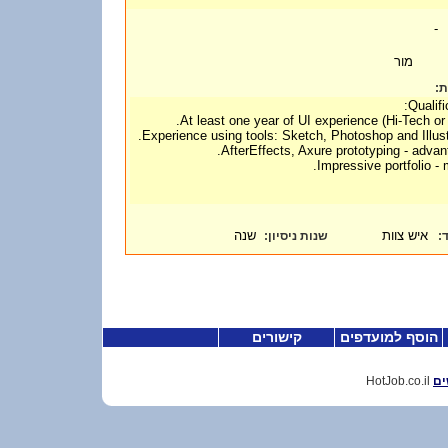
-
מור
ות
Qualifi
איש צוות
שנה
:
שנות ניסיון
ד
הוסף למועדפים
קישורים
HotJob.co.il
ים