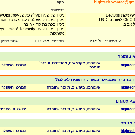
-
hightech.wanted@gm
פקס:
דרישות:
ת DevOps.
ניסיון של שנה ומעלה כאיש/ אשת DevOps - חובה.
ניסיון בעבודה משולבת עם מערכות Windows ו- Linux - חובה.
ל אביב.
ניסיון בכתיבת קוד - חובה.
משמעותי.
תל אביב
איש צוות
עיר/ישוב:
תפקיד:
שנות ניסיון
:
אוטומציה
אינטרנט, אקדמאים, מהנדסים, תוכנה /
hightec
המרכז והשפלה
חומרה
ד בחברה שמביאה בשורה חדשנית לעולם?
hightec
אינטרנט, מיחשוב, תוכנה / חומרה
המרכז והשפלה
hightec
אינטרנט, מיחשוב, תוכנה / חומרה
ירושלים והסביב
 מנוסה
hightec
אינטרנט, מיחשוב, תוכנה / חומרה
המרכז והשפלה