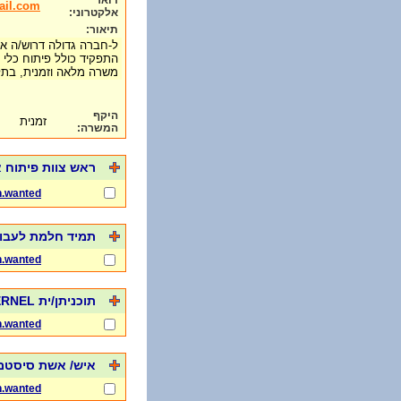
דואר
ail.com
אלקטרוני:
תיאור:
ל-חברה גדולה דרוש/ה איש/ אש
התפקיד כולל פיתוח כלי CI/ CD לצוות ה- R&D.
משרה מלאה וזמנית, בת
היקף
זמנית
המשרה:
ראש צוות פיתוח 
h.wanted
תמיד חלמת לעבו
h.wanted
תוכניתן/ית LINUX KERNEL
h.wanted
איש/ אשת סיסטם
h.wanted