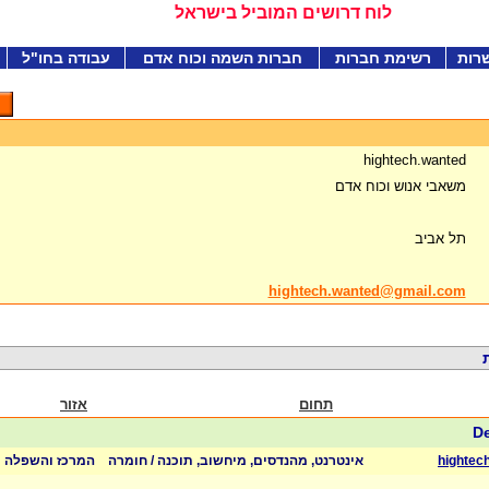
לוח דרושים המוביל בישראל
רות
רשימת חברות
חברות השמה וכוח אדם
עבודה בחו"ל
hightech.wanted
משאבי אנוש וכוח אדם
תל אביב
hightech.wanted@gmail.com
תחום
אזור
hightec
אינטרנט, מהנדסים, מיחשוב, תוכנה / חומרה
המרכז והשפלה