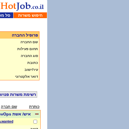
חיפוש משרות
סל מש
פרופיל החברה
שם החברה
תחום פעילות
סוג החברה
כתובת
עיר/ישוב
דואר אלקטרוני
רשימת משרות פנויות
כותרת
שם חברה
איש/ אשת DevOps
h.wanted