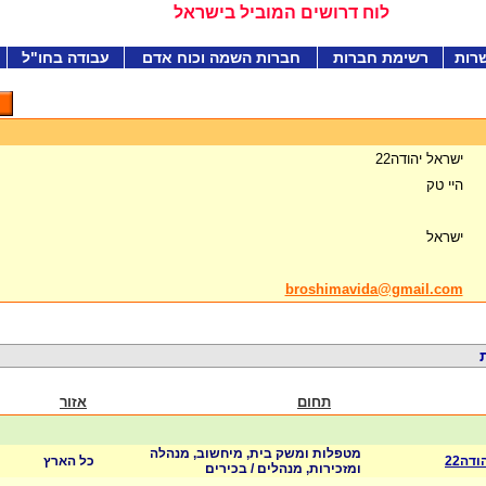
לוח דרושים המוביל בישראל
רות
רשימת חברות
חברות השמה וכוח אדם
עבודה בחו"ל
ישראל יהודה22
היי טק
ישראל
broshimavida@gmail.com
תחום
אזור
מטפלות ומשק בית, מיחשוב, מנהלה
דה22
כל הארץ
ומזכירות, מנהלים / בכירים