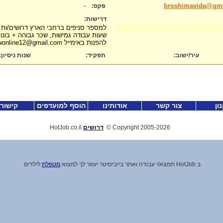
-
broshimavida@gm
פקס:
דרישות:
למספר סניפים ברחבי הארץ דרושים/ות 
שעות עבודה גמישות, שכר גבוהה + בונוס
להפנות באימייל workingnowonline12@gmail.com
עיר/ישוב:
תפקיד:
שנות ניסיון
:
ון
צור קשר
אודותינו
הוסף למועדפים
קישור
-2026
Copyright 2005
©
דרושים
HotJob.co.il
ב HotJob תמצא
/
י עבודה ואתר בייביסיטר יעזור לך למצוא
מטפלת
לילדים