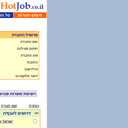
חיפוש משרות
סל מש
פרופיל החברה
שם החברה
תחום פעילות
סוג החברה
כתובת
עיר/ישוב
דואר אלקטרוני
רשימת משרות פנויות
כותרת
שם חברה
דרושים לעבןדה
ישראל יהו