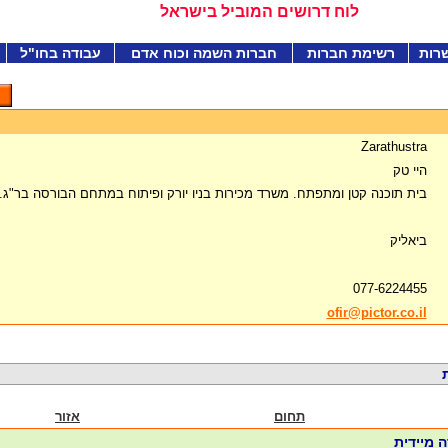
לוח דרושים המוביל בישראל
רות
רשימת חברות
חברות השמה וכוח אדם
עבודה בחו"ל
Zarathustra
היי טק
בית תוכנה קטן ומתפתח. משרד מכירות בניו יורק ופיתוח במתחם הבורסה בר"ג.
ביאליק
077-6224455
ofir@pictor.co.il
תחום
אזור