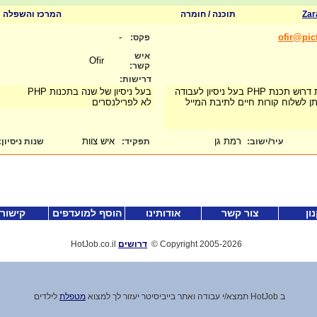
Zar
תוכנה / חומרה
המרכז והשפלה
-
ofir@pict
פקס:
איש
Ofir
קשר:
דרישות:
לחברה צעירה ומתפתחת דרוש תכנת PHP בעל ניסיון לעבודה
בעל ניסיון של שנה בתכנות PHP
ן לשלוח קורות חיים לתיבת המייל
לא לפרילנסרים
רמת גן
איש צוות
עיר/ישוב:
תפקיד:
שנות ניסיון
:
ון
צור קשר
אודותינו
הוסף למועדפים
קישור
-2026
Copyright 2005
©
דרושים
HotJob.co.il
ב HotJob תמצא
/
י עבודה ואתר בייביסיטר יעזור לך למצוא
מטפלת
לילדים