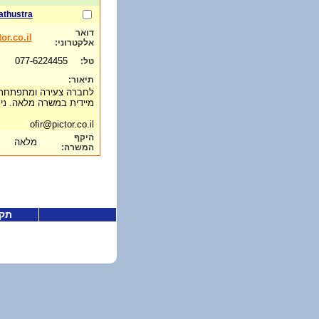
athustra
דואר
or.co.il
אלקטרוני:
077-6224455
טל:
תיאור:
מיידית במשרה מלאה. נית
ofir@pictor.co.il
היקף
מלאה
המשרה:
תקנ