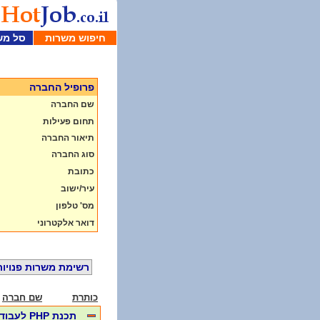
חיפוש משרות
סל מש
פרופיל החברה
שם החברה
תחום פעילות
תיאור החברה
סוג החברה
כתובת
עיר/ישוב
מס' טלפון
דואר אלקטרוני
רשימת משרות פנויות
כותרת
שם חברה
תכנת PHP לעבודה מיידית