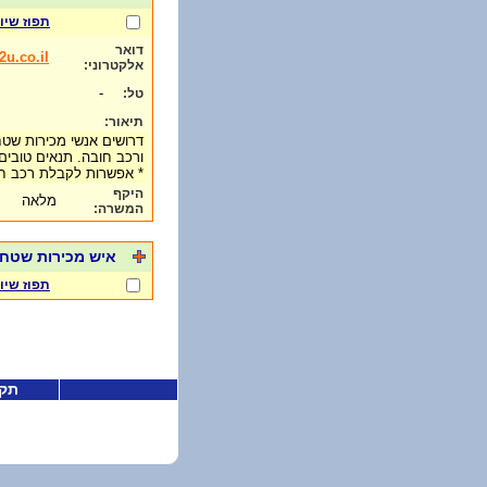
תפוז שיו
דואר
u.co.il
אלקטרוני:
-
טל:
תיאור:
דרושים אנשי מכירות שטח 
ורכב חובה. תנאים טובים
* אפשרות לקבלת רכב 
היקף
מלאה
המשרה:
איש מכירות שטח
תפוז שיו
תקנ