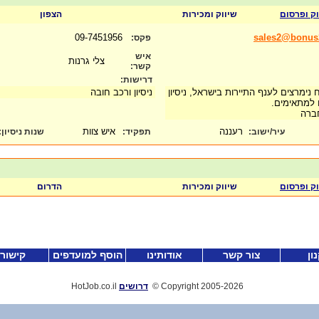
וק ופרסום
שיווק ומכירות
הצפון
09-7451956
sales2@bonus2
פקס:
איש
צלי גרנות
קשר:
דרישות:
נימרצים לענף התיירות בישראל, ניסיון
ניסיון ורכב חובה
 למתאימים.
חברה
רעננה
איש צוות
עיר/ישוב:
תפקיד:
שנות ניסיון
:
וק ופרסום
שיווק ומכירות
הדרום
ון
צור קשר
אודותינו
הוסף למועדפים
קישור
-2026
Copyright 2005
©
דרושים
HotJob.co.il