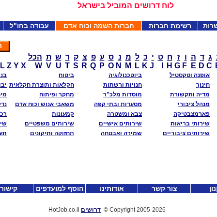
לוח דרושים המוביל בישראל
רות
רשימת חברות
חברות השמה וכוח אדם
עבודה בחו"ל
ג
ד
ה
ו
ז
ח
ט
י
כ
ל
מ
נ
ס
ע
פ
צ
ק
ר
ש
ת
הכל
L
Z
Y
X
W
V
U
T
S
R
Q
P
O
N
M
L
K
J
I
H
G
F
E
D
C
אופנה וטקסטיל
ביוטכנולוגיה
ביטוח
בני
חינוך
חנויות ורשתות
חקלאות ותוצרת חקלאית
יבו
מדיה ותקשורת
מוסדות מלכ"ר
מחקר ופיתוח
מי
מנהל ציבורי
מסעדות ובתי קפה
משאבי אנוש וכוח אדם
נדל
פארמצבטיקה
צבא ומשטרה
קמעונות
רכב
שירותי בריאות
שירותים אישיים
שירותים משפטיים
שיר
שירותים ציבוריים
שמירה ואבטחה
תחזוקה ותיקונים
תע
ון
צור קשר
אודותינו
הוסף למועדפים
קישור
-2026
Copyright 2005
©
דרושים
HotJob.co.il