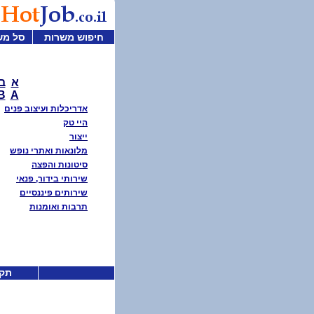
חיפוש משרות
סל מש
א
ב
B
A
אדריכלות ועיצוב פנים
היי טק
ייצור
מלונאות ואתרי נופש
סיטונות והפצה
שירותי בידור, פנאי
שירותים פיננסיים
תרבות ואומנות
תקנ