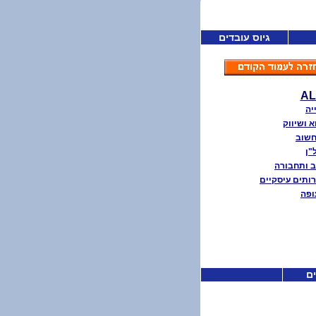
גיוס עובדים
AL
יה
א ושיווק
חשוב
"ן
 ותחבורה
ותים עיסקיים
ופה
ים