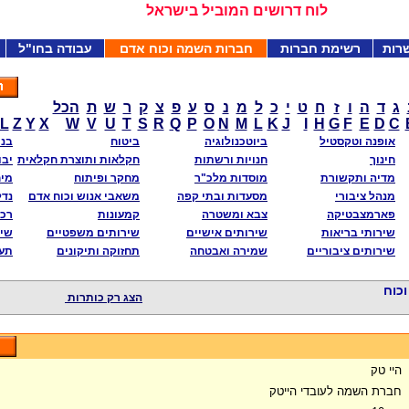
לוח דרושים המוביל בישראל
רות
רשימת חברות
חברות השמה וכוח אדם
עבודה בחו"ל
ג
ד
ה
ו
ז
ח
ט
י
כ
ל
מ
נ
ס
ע
פ
צ
ק
ר
ש
ת
הכל
L
Z
Y
X
W
V
U
T
S
R
Q
P
O
N
M
L
K
J
I
H
G
F
E
D
C
אופנה וטקסטיל
ביוטכנולוגיה
ביטוח
בני
חינוך
חנויות ורשתות
חקלאות ותוצרת חקלאית
יבו
מדיה ותקשורת
מוסדות מלכ"ר
מחקר ופיתוח
מי
מנהל ציבורי
מסעדות ובתי קפה
משאבי אנוש וכוח אדם
נדל
פארמצבטיקה
צבא ומשטרה
קמעונות
רכב
שירותי בריאות
שירותים אישיים
שירותים משפטיים
שיר
שירותים ציבוריים
שמירה ואבטחה
תחזוקה ותיקונים
תע
כוח
הצג רק כותרות
היי טק
חברת השמה לעובדי הייטק