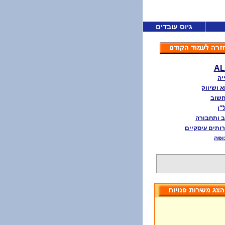
גיוס עובדים
AL
יה
א ושיווק
חשוב
"ן
 ותחבורה
ותים עיסקיים
ופה