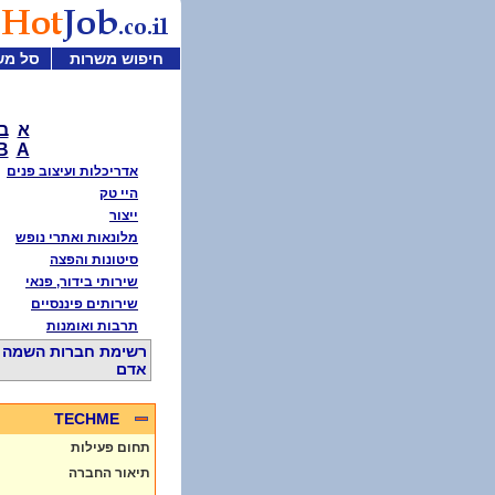
חיפוש משרות
סל מש
א
ב
B
A
אדריכלות ועיצוב פנים
היי טק
ייצור
מלונאות ואתרי נופש
סיטונות והפצה
שירותי בידור, פנאי
שירותים פיננסיים
תרבות ואומנות
רשימת חברות השמה ו
אדם
TECHME
תחום פעילות
תיאור החברה