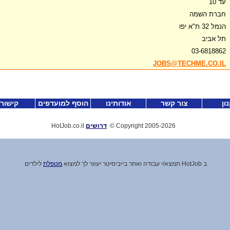
עד 10
חברת השמה
הנמל 32 ת"א יפו
תל אביב
03-6818862
JOBS@TECHME.CO.IL
ון
צור קשר
אודותינו
הוסף למועדפים
קישור
-2026
Copyright 2005
©
דרושים
HotJob.co.il
ב HotJob תמצא
/
י עבודה ואתר בייביסיטר יעזור לך למצוא
מטפלת
לילדים