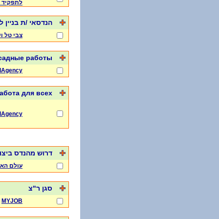
לתפקיד 
הנדסאי /ת בניין ל
צבי טל ו
асадные работы
lAgency
абота для всех
lAgency
דרוש מהנדס ביצו
עולם האב
סגן ר"צ
MYJOB