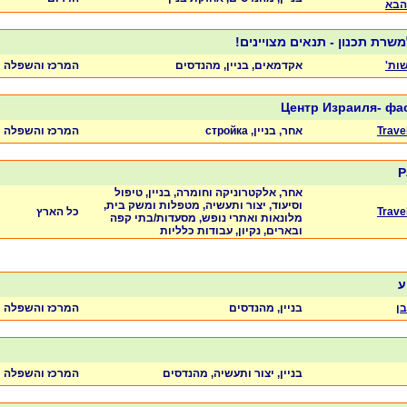
הבא
משרת תכנון - תנאים מצויינים!
שות'
אקדמאים, בניין, מהנדסים
המרכז והשפלה
Центр Израиля- ф
Trave
אחר, בניין, стройка
המרכז והשפלה
Р
אחר, אלקטרוניקה וחומרה, בניין, טיפול
וסיעוד, יצור ותעשיה, מטפלות ומשק בית,
Trave
כל הארץ
מלונאות ואתרי נופש, מסעדות/בתי קפה
ובארים, נקיון, עבודות כלליות
ע
ן
בניין, מהנדסים
המרכז והשפלה
בניין, יצור ותעשיה, מהנדסים
המרכז והשפלה