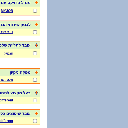
מנהל פרויקט עם א
MYJOB
לכנען שירותי הנד
ג'וב נינג'
עובד לתליית שלט
חננאל
מפקח ניקיון
פי.סי.מן
בעל מקצוע לתחו
ifferent
עובד שיפוצים כלל
ifferent