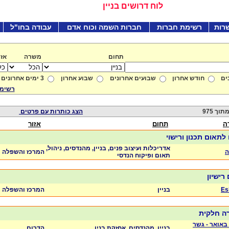
לוח דרושים בניין
רות
רשימת חברות
חברות השמה וכוח אדם
עבודה בחו"ל
תחום
משרה
אזו
ים
חודש אחרון
שבועים אחרונים
שבוע אחרון
3 ימים אחרונים
רשימת
הצג כותרות עם פרטים
ה
תחום
אזור
לתאום תכנון ורישוי
אדריכלות ועיצוב פנים, בניין, מהנדסים, ניהול,
המרכז והשפלה
תאום ופיקוח הנדסי
רישיון
Es
בניין
המרכז והשפלה
רה חלקית
באואר - גשר
בניין, מהנדסים, אחזקת בנין
הדרום