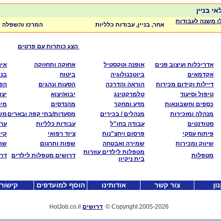
י בניין
ן משנה לעבודות
אחר, בניין, עבודות כלליות
המרכז והשפלה
הצג כותרות עם פרטים
אדריכלות ועיצוב פנים
אופנה וטקסטיל
אחזקה ותחזוקה
אינ
אקדמאים
ביוטכנולוגיה
ביטוח
בני
דיילות וקידום מכירות
הוראה והדרכה
הסעות ונהגים
הפצ
טיפול וסיעוד
טלמרקטינג
יבוא/יצוא
יצו
כספים וחשבונאות
מדע ומחקר
מהנדסים
מי
מנהלה ומזכירות
מנהלים / בכירים
מסעדות/בתי קפה ובארים
משא
סטודנטים
עבודה בחו"ל
עבודות כלליות
ערי
פיתוח עסקי
פרסום ויחצ"נות
ציוד רפואי
קיי
שיווק ומכירות
שמירה ואבטחה
שפות ותרגום
שרו
מטפלות לילדים עוזרות
מטפלות
דרושים מטפלות לילדים
דרו
בית ניקיון
ון
צור קשר
אודותינו
הוסף למועדפים
קישור
-2026
Copyright 2005
©
דרושים
HotJob.co.il