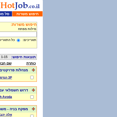
חיפוש משרות
סל מש
חיפוש משרות:
מילות מפתח
תאריכים:
כל התאריכ
תוצאות חיפוש:
1-15 מתוך 975
כותרת
שם חבר
מנהל/ת פרויקטים 
3P הנדסה
דרוש חשמלאי עם 
h Avoda
מפקח בניה - מש
אלה יהב 