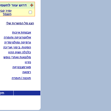
דרוש עוזר לחשמלא
זמיר קבל
חשמל
הצג סל המשרות שלי
אבטחת איכות
אלקטרוניקה וחומרה
גרפיקה ומולטימדיה
הפקות, בימוי ועריכה
כלכלה ושוק ההון
מלונאות ואתרי נופש
נקיון
פארמצבטיקה
רפואה
תוכנה / חומרה
תקנ