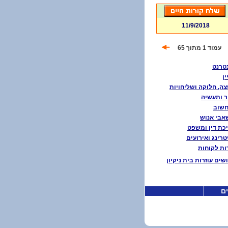
11/9/2018
עמוד 1 מתוך 65
טרנט
ין
ה, חלוקה ושליחויות
ר ותעשיה
חשוב
בי אנוש
כת דין ומשפט
טרינג ואירועים
ת לקוחות
שים עוזרות בית ניקיון
ים