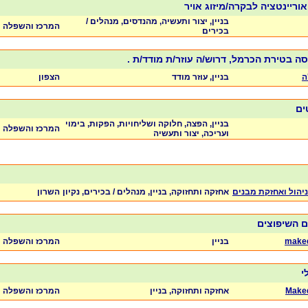
וריינטציה לבקרה/מיזוג אויר
בניין, יצור ותעשיה, מהנדסים, מנהלים /
המרכז והשפלה
בכירים
סה בטירת הכרמל, דרוש/ה עוזר/ת מודד/ת .
ה
בניין, עוזר מודד
הצפון
ים
בניין, הפצה, חלוקה ושליחויות, הפקות, בימוי
המרכז והשפלה
ועריכה, יצור ותעשיה
 ניהול ואחזקת מבנים
אחזקה ותחזוקה, בניין, מנהלים / בכירים, נקיון
השרון
ם השיפוצים
maked
בניין
המרכז והשפלה
י
Maked
אחזקה ותחזוקה, בניין
המרכז והשפלה