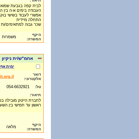
תיאור:
לבית קפה בגבעת שמואל
העבודה בימים א-ה בין השעות 4:00
אפשרי לעבוד בשישי בוקר
התחלה מיידית
שכר גבוה למתאימים/ות
היקף
משמרות
המשרה:
אחמ"ש/ית ניקיון
ימית אף.
דואר
.org.il
אלקטרוני:
054-6632921
טל:
תיאור:
לחברת הייטק מובילה בפת
ראשון עד חמישי בין השעות 13:00 עד 0
היקף
מלאה
המשרה: