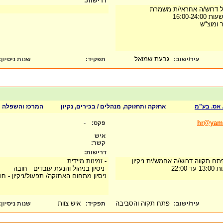
דרישות:
 דרוש/ה אחראי/ת משמרת
16:00-2
 ומוצ"ש
גבעת שמואל
עיר/ישוב:
תפקיד:
שנות ניסיון
:
 אס. בע"מ
אחזקה ותחזוקה, מנהלים / בכירים, נקיון
המרכז והשפלה
-
hr@yamit
פקס:
איש
קשר:
דרישות:
ח תקווה דרוש/ה אחמש/ית ניקיון
- זמינות מיידית
22:0
-ניסיון בניהול והנעת עובדים - חובה
ניסיון מתחום האחזקה/ תפעול/ניקיון - חו
פתח תקוה והסביבה
איש צוות
עיר/ישוב:
תפקיד:
שנות ניסיון
: