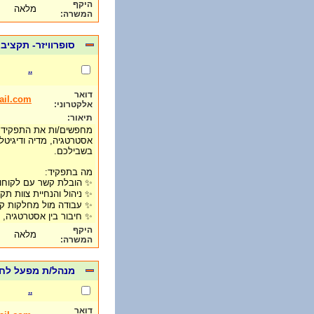
היקף
מלאה
המשרה:
סופרוויזר- תקציב
..
דואר
ail.com
אלקטרוני:
תיאור:
מחפשים/ות את התפקיד שי
אסטרטגיה, מדיה ודיגיטל 
בשבילכם.
מה בתפקיד:
✨ הובלת קשר עם לקוחות
✨ ניהול והנחיית צוות תק
✨ עבודה מול מחלקות קרי
✨ חיבור בין אסטרטגיה, 
היקף
מלאה
המשרה:
מנהל/ת מפעל לחב
..
דואר