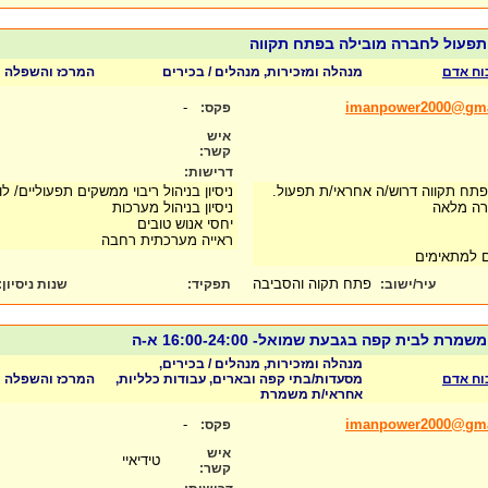
תפעול לחברה מובילה בפתח תקווה
כוח אדם
מנהלה ומזכירות, מנהלים / בכירים
המרכז והשפלה
-
imanpower2000@gma
פקס:
איש
קשר:
דרישות:
תח תקווה דרוש/ה אחראי/ת תפעול.
ניסיון בניהול ריבוי ממשקים תפעוליים/ לו
רה מלאה
ניסיון בניהול מערכות
יחסי אנוש טובים
ראייה מערכתית רחבה
ים למתאימים
פתח תקוה והסביבה
עיר/ישוב:
תפקיד:
שנות ניסיון
:
ת לבית קפה בגבעת שמואל- 16:00-24:00 א-ה
מנהלה ומזכירות, מנהלים / בכירים,
כוח אדם
מסעדות/בתי קפה ובארים, עבודות כלליות,
המרכז והשפלה
אחראי/ת משמרת
-
imanpower2000@gma
פקס:
איש
טידיאיי
קשר: