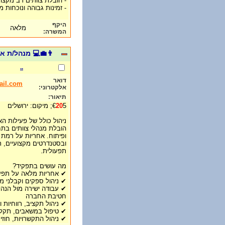
- הובלת צוותים רב מקצוע
- זמינות גבוהה ונוכחות
היקף
מלאה
המשרה:
👨‍💼💻 מנהל/ת א
..
דואר
ail.com
אלקטרוני:
תיאור:
5; מיקום: ירושלים
20
€
ניהול כולל של פעילות ה
הובלת מנהלי צוותים בת
ופיתוח. אחריות על רמת 
ובסטנדרטים מקצועיים, תו
תפעולית.
מה עושים בתפקיד?
✔ אחריות מלאה על תפעול, שירות, LA
✔ ניהול ספקים וקבלני מ
✔ עבודה ישירה מול הנהל
חטיבת החברה
✔ ניהול תקציב, רווחיות 
✔ טיפול במשאבים, תקלו
✔ ניהול התקשרויות, חו