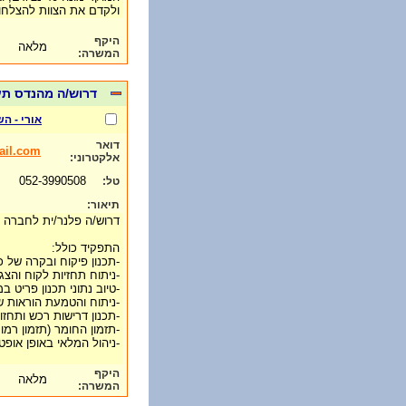
ולקדם את הצוות להצלח
היקף
מלאה
המשרה:
דרוש/ה מהנדס תעש
אורי - ה
דואר
ail.com
אלקטרוני:
052-3990508
טל:
תיאור:
דרוש/ה פלנר/ית לחברה מו
התפקיד כולל:
-תכנון פיקוח ובקרה של 
-ניתוח תחזיות לקוח והצג
-טיוב נתוני תכנון פריט 
-ניתוח והטמעת הוראות שינוי
-תכנון דרישות רכש ותחזו
-תזמון החומר (תזמון רמו
-ניהול המלאי באופן אופטי
היקף
מלאה
המשרה: