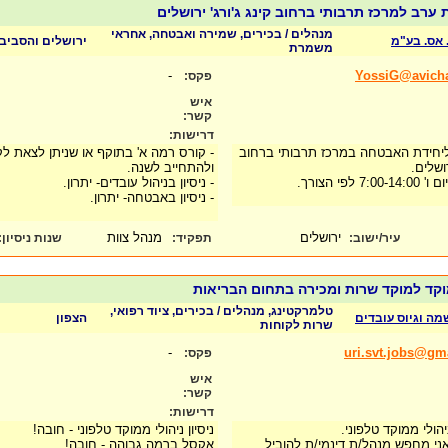
ערב למרכז תרבותי ברחוב קינג ג'ורג' ירושלים
מנהלים / בכירים, שמירה ואבטחה, אחראי
 אס. בע"מ
ירושלים והסביב
משמרת
-
YossiG@avichai
פקס:
איש
קשר:
דרישות:
יחידת האבטחה במרכז תרבותי ברחוב
- קורס רמה א' בתוקף או שניתן לצאת ל
רושלים.
ולהתחייב לשנה.
- ניסיון בניהול עובדים- יתרון.
- ניסיון באבטחה- יתרון.
ירושלים
מנהל צוות
עיר/ישוב:
תפקיד:
שנות ניסיון
:
וקד למוקד שרות ומכירה בתחום הבריאות
טלמרקטינג, מנהלים / בכירים, ציוד רפואי,
שמה וגיוס עובדים
הצפון
שרות לקוחות
-
uri.svt.jobs@gm
פקס:
איש
קשר:
דרישות:
הולי ממוקד טלפוני.
ניסיון ניהולי ממוקד טלפוני - חובה!
4 נציגים, ואני מחפש מנהל/ת דינמי/ת להוביל
אקסל ברמה גבוהה - חובה!