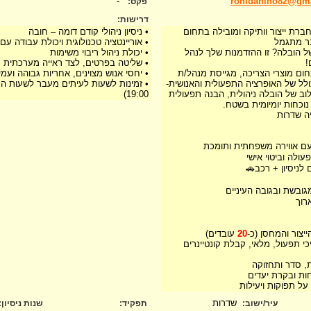
-
ronidanino82@gm
פקס:
דרישות:
רת ייצור וותיקה ומובילה בתחום
• ניסיון ניהולי קודם דומה – חובה
כר מתגמל
• אוריינטציה טכנולוגית ויכולת עבודה 
 הובלה? זו ההזדמנות שלך לנהל
• יכולת ניהול ריבוי משימות
!
• שליטה בפרטים, לצד ראייה מערכתית 
ום מוצרי הצריכה, מגייסת מנהל/ת
• יחסי אנוש מצוינים, אחריות גבוהה ועמ
ולל של האופרציה התפעולית והאנושית-
ב של הובלה ניהולית, הבנה תפעולית
19:00)
 נוכחות יומיומית בשטח.
עם אווירה משפחתית ותומכת
ולה וביטוי אישי
ובשת ובגובה העיניים
רוך
ייצור והמחסן (כ-
20
עובדים)
י תפעול, מלאי, קבלת קונטיינרים
ת, סדר ותחזוקה
חות ובקרת יעדים
 על תפוקות ויעילות
שדרות
עיר/ישוב:
תפקיד:
שנות ניסיון
: