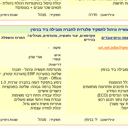
ות חדשות.
יכולת טיפול בהתנגדויות ויכולת ניהולית -
תנאים שכר טובים + בונוסים!!
חדרה
מנהל
עיר/ישוב:
תפקיד:
שנות ניסיון
:
ייה וניהול לתפקיד פלנר/ית לחברה מובילה ביד בנימין
אקדמאים, יצור ותעשיה, מהנדסים, מנהלים /
שמה וגיוס עובדים
המרכז והשפלה
בכירים
-
uri.svt.jobs@gm
פקס:
איש
אורי שרון
קשר:
דרישות:
בילה ביד בנימין
מהנדס/ת תעשייה וניהול - חובה!
שליטה במערכת ERP (מערכת ק
Office - חובה!
כלל ההזמנות
ניסיון בתפקיד דומה בחברה יצרנית, 1-3 שנים – יתרון רב.
ת סיכונים ופתרונות מותאמים
אקסל ברמה גבוהה- שליטה בפונקציות.
במערכת המידע
כישורים אישיים:
 הנדסיים (ECO)
יכולת עבודה תחת ריבוי משימות.
קת נתוני תכנון רכש
עבודת צוות ויחסי אנוש מעולים.
ת עצי מוצר)
אחריות אישית וראש גדול.
מלי.
יכולת למידה עצמית.
יד בנימין
מנהל
עיר/ישוב:
תפקיד:
שנות ניסיון
: