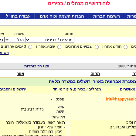
לוח דרושים מנהלים / בכירים
רות
רשימת חברות
חברות השמה וכוח אדם
עבודה בחו"ל
תחום
משרה
אזו
ים
חודש אחרון
שבועים אחרונים
שבוע אחרון
3 ימים אחרונים
רשימת
הצג רק כותרות
ה
תחום
אזור
מסגרת אבחונית באזור ירושלים במשרה מלאה
מאושרים
מנהלים / בכירים, חינוך מיוחד
ירושלים והסביב
-
irit@happysenio
פקס:
איש
עירית רבינוביץ
קשר:
דרישות:
וסיכון
תואר ראשון בעבודה סוציאלית- חובה
וליים ואבחוניים
- תואר שני- יתרון
- ניסיון בהובלת צוותים