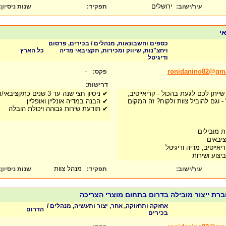
ירושלים
עיר/ישוב:
תפקיד:
שנות ניסיון
:
אי
כספים וחשבונאות, מנהלים / בכירים, פרסום
ויחצ"נות, שיווק ומכירות, תקציבאי מדיה
כל הארץ
ודיגיטל
-
ronidanino82@gm
פקס:
דרישות:
יתן לכם לגעת בהכול - קריאייטיב,
✔ ניסיון חצי שנה עד 3 שנים כתקציבאי/ת בכיר/ה או דומה
- וגם להוביל צוות ולקוח? זה המקום
✔ הבנה במדיה אונליין ואופליין
✔ תודעת שירות גבוהה ויכולת הובלה
 מובילים
ציבאים
אייטיב, מדיה ודיגיטל
ביצוע ושירות
מנהל צוות
עיר/ישוב:
תפקיד:
שנות ניסיון
:
רת ייצור מובילה בדרום בתחום מוצרי הצריכה
אחזקה ותחזוקה, אחר, יצור ותעשיה, מנהלים /
הדרום
בכירים