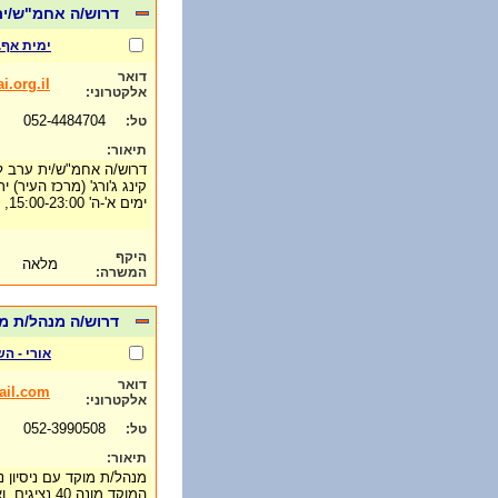
דרוש/ה אחמ"ש/ית 
ימית אף.
דואר
.org.il
אלקטרוני:
052-4484704
טל:
תיאור:
דרוש/ה אחמ"ש/ית ערב ל
קינג ג'ורג' (מרכז העיר) י
ימים א'-ה' 15:00-23:00, יום ו' 7:00-14:00 לפי הצורך.
היקף
מלאה
המשרה:
דרוש/ה מנהל/ת מ
אורי - ה
דואר
ail.com
אלקטרוני:
052-3990508
טל:
תיאור:
מנהל/ת מוקד עם ניסיון ני
המוקד מונה 0