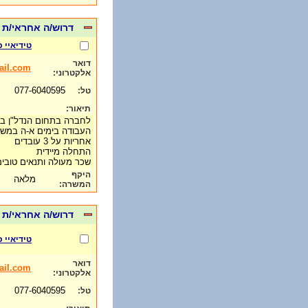
דרוש/ה אחראי/ת 
טידיאיי 
דואר
il.com
אלקטרוני:
077-6040595
טל:
תיאור:
לחברה בתחום הנדל"ן בפ
העבודה בימים א-ה במש
אחריות על 3 עובדים
התחלה מיידית
שכר מעולה ותנאים טוב
היקף
מלאה
המשרה:
דרוש/ה אחראי/ת משמר
טידיאיי 
דואר
il.com
אלקטרוני:
077-6040595
טל: