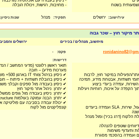
יים
- ניסיון בעבודה עם אוכלוסיות מורכבות
 משמעותית בשטח
- מחויבות, רגישות, ויכולת הובלה
ירושלים
מנהל
עיר/ישוב:
תפקיד:
שנות ניסיון
:
תר מיקור חוץ – שכר גבוה
מיחשוב, מנהלים / בכירים
ירושלים והסביב
-
ronidanino82@gm
פקס:
דרישות:
תואר ראשון רלוונטי (מדעי המחשב / הנדס
מערכות מידע) – חובה
אתר/הפעילות במיקור חוץ, לרבות
✔ ניסיון בניהול צוותי IT בארגון 500+ משתמשים – חובה
חומי תשתיות, אבטחת מידע, תמיכה
✔ ניסיון בהובלת תשתיות + פיתוח – חוב
השירות, עמידה ביעדי ביצוע
✔ ניסיון בעבודה מול ספקים וקבלני משנ
ך הקפדה על איכות, רווחיות ויעילות
✔ יתרון: ניהול אתר מיקור חוץ
✔ יתרון: ניסיון בעבודה מול גופים ממשלת
✔ יתרון: הבנה עמוקה בעולמות System / IT Infrastructure
✔ יכולת עבודה בסביבה עם פוליטיקה ארגו
S ועמידה ביעדים
קונפליקטים מול לקוח
שנה
ת הלקוח (דרג בכיר) ומול מנהל
ודיווחים שוטפים להנהלה
ת ותעדוף משימות
זים ועמידה בהסכמי מסגרת