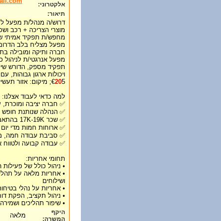
ail.com
אלקטרוני:
תיאור:
דרוש/ה מנהל/ת מפעל לחב
מוצרי הצריכה + רכב וש
מחפש/ת תפקיד אמיתי של
מפעל מצליח בלב הדרום
חברה ותיקה ומובילה בתח
מפעל אנרגטי/ת לניהול כ
תפקיד מספק, הדורש שילו
ויכולות ארגון גבוהות, עם
5; מיקום: אזור תעשייה שדרות
20
€
למה כדאי לעבוד אצלנו:
✅ חברה יציבה ומוכרת, 
✅ הנהלה שנותנת חופש פע
✅ שכר 17K-19K בהתאם לניסיון + רכב🚗
✅ ארוחות חמות מדי יום
✅ סביבת עבודה חמה, מג
✅ עבודה קבועה ולטווח א
תחומי אחריות:
• ניהול כולל של פעילות ה
• אחריות מלאה על תהליכ
ושילוחים
• אחריות על נהלי בטיחו
• ניהול תקציב, הפקת דו
• שיפור תהליכים ושמירה
היקף
מלאה
המשרה: