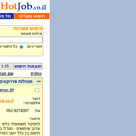
חיפוש משרות
סל מש
חיפוש משרות:
מילות מפתח
תאריכים:
כל התאריכ
תוצאות חיפוש:
1-15 מתוך 975
כותרת
שם חבר
מנהל/ת פרויקטים 
3P הנדסה
דואר
g.co.il
אלקטרוני:
052-9274097
טל:
תיאור:
לתפקיד משמעותי בליווי פ
עירוב שימושים - מגדלי 
תיאום בין כלל יועצי הפרו