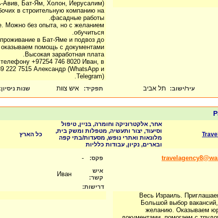
-Авив, Бат-Ям, Холон, Иерусалим).
бочих в строительную компанию на
фасадные работы.
е. Можно без опыта, но с желанием
обучиться.
проживание в Бат-Яме и подвоз до
 оказываем помощь с документами.
Высокая заработная плата.
 телефону +97254 746 8020 Иван, в
9 222 7515 Александр (WhatsApp и
Telegram).
תל אביב
איש צוות
עיר/ישוב:
תפקיד:
שנות ניסיון
:
Р
אחר, אלקטרוניקה וחומרה, בניין, טיפול
וסיעוד, יצור ותעשיה, מטפלות ומשק בית,
Trave
כל הארץ
מלונאות ואתרי נופש, מסעדות/בתי קפה
ובארים, נקיון, עבודות כלליות
-
travelagency8@wall
פקס:
איש
Иван
קשר:
דרישות:
Весь Израиль. Приглашаем
Большой выбор вакансий
желанию. Оказываем ю
документами, помогаем с трудо