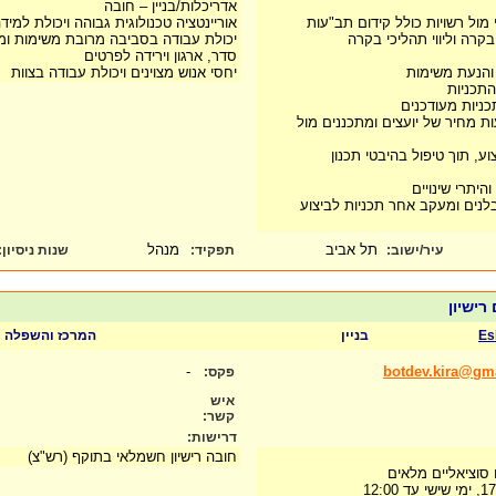
אדריכלות/בניין – חובה
י מול רשויות כולל קידום תב"עות
אוריינטציה טכנולוגית גבוהה ויכולת למיד
קרה וליווי תהליכי בקרה
יכולת עבודה בסביבה מרובת משימות ו
סדר, ארגון וירידה לפרטים
והנעת משימות
יחסי אנוש מצוינים ויכולת עבודה בצוות
התכניות
כניות מעודכנים
ות מחיר של יועצים ומתכננים מול
וע, תוך טיפול בהיבטי תכנון
היתרי שינויים
לנים ומעקב אחר תכניות לביצוע
תל אביב
מנהל
עיר/ישוב:
תפקיד:
שנות ניסיון
:
רישיון
Es
בניין
המרכז והשפלה
-
botdev.kira@gm
פקס:
איש
קשר:
דרישות:
חובה רישיון חשמלאי בתוקף (רש"צ)
סוציאליים מלאים