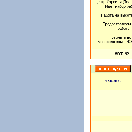
Центр Израиля (Тель
Идет набор ра
Работа на высот
Предоставляем 
работы,
Звонить по
мессенджеры +798
לא נדרש
17/8/2023