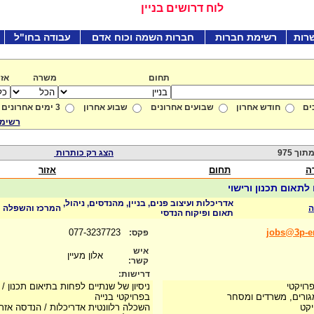
לוח דרושים בניין
רות
רשימת חברות
חברות השמה וכוח אדם
עבודה בחו"ל
תחום
משרה
אזו
ים
חודש אחרון
שבועים אחרונים
שבוע אחרון
3 ימים אחרונים
רשימת
הצג רק כותרות
ה
תחום
אזור
לתאום תכנון ורישוי
אדריכלות ועיצוב פנים, בניין, מהנדסים, ניהול,
המרכז והשפלה
תאום ופיקוח הנדסי
077-3237723
jobs@3p-en
פקס:
איש
אלון מעיין
קשר:
דרישות:
רויקטי
ניסיון של שנתיים לפחות בתיאום תכנון / נ
מגורים, משרדים ומסחר
בפרויקטי בנייה
יקט
השכלה רלוונטית אדריכלות / הנדסה אזר