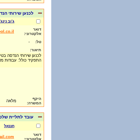
לכנען שירותי הנד
ג'וב נינג'
דואר
ol.co.il
אלקטרוני:
-
טל:
תיאור:
לכנען שירותי הנדסה בטי
התפקיד כולל: עבודות מד
היקף
מלאה
המשרה:
עובד לתליית שלט
חננאל
דואר
ail.com
אלקטרוני: