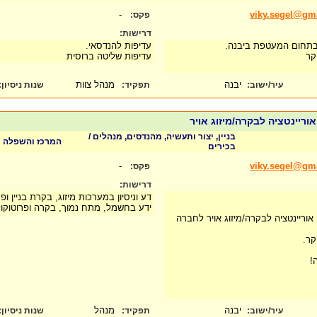
-
viky.segel@gm
פקס:
דרישות:
בתחום המעטפת ביבנה.
עדיפות להנדסאי.
קר
עדיפות שליטה ברוסית
יבנה
מנהל צוות
עיר/ישוב:
תפקיד:
שנות ניסיון
:
וריינטציה לבקרה/מיזוג אויר
בניין, יצור ותעשיה, מהנדסים, מנהלים /
המרכז והשפלה
בכירים
-
viky.segel@gm
פקס:
דרישות:
דע וניסיון במערכות מיזוג, בקרת בניין ופ
ידע בחשמל, מתח נמוך, בקרה ופרוטוקול NX
אוריינטציה לבקרה/מיזוג אויר לחברה
ר.
!
יבנה
מנהל
עיר/ישוב:
תפקיד:
שנות ניסיון
: