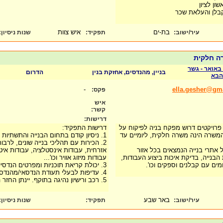
ון לציון
בלן והעלאת שכר
בת-ים
איש צוות
עיר/ישוב:
תפקיד:
שנות ניסיון
:
רה חלקית
באואר - גשר
בניין, מהנדסים, אחזקת בנין
הדרום
הבא
-
ella.gesher@gm
פקס:
איש
קשר:
דרישות:
 פרויקטים דרוש מפקח בניה לפיקוח על
דרישות התפקיד:
המשרה הינה משרה חלקית, ליומיים עד
1. ניסיון קודם בתחום הבנייה והתשתיות הכרחי
2. הכירות עם תהליכי בנייה שונים, לרב
אתרי בנייה הנמצאים בכל אזור
אזרחית, עבודות אינסטלציה, עבודות איט
הבנייה, בדיקת איכות ביצוע העבודות,
עבודות מיזוג אוויר וכו'...
מים עם קבלנים וספקים וכו'.
3. יכולת קריאת תוכניות ומפרטים הנדסיים.
4. עדיפות לבעלי תעודת הנדסאי/מהנדס.
5. רכב ורישיון נהיגה בתוקף. יינתן החזר הוצאות נסיעה.
באר שבע
עיר/ישוב:
תפקיד:
שנות ניסיון
: