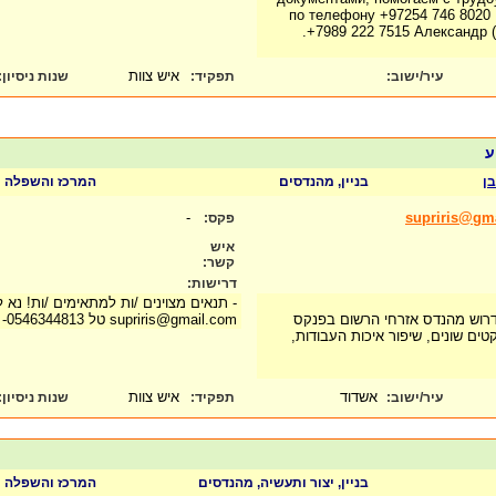
по телефону +97254 746 8020
+7989 222 7515 Александр (
איש צוות
עיר/ישוב:
תפקיד:
שנות ניסיון
:
ע
ן
בניין, מהנדסים
המרכז והשפלה
-
supriris@gm
פקס:
איש
קשר:
דרישות:
- תנאים מצוינים /ות למתאימים /ות! נא 
 דרוש מהנדס אזרחי הרשום בפנקס
supriris@gmail.com טל 0546344813-
טים שונים, שיפור איכות העבודות,
אשדוד
איש צוות
עיר/ישוב:
תפקיד:
שנות ניסיון
:
בניין, יצור ותעשיה, מהנדסים
המרכז והשפלה