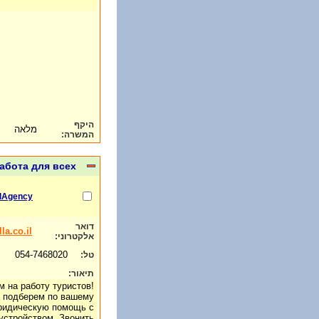
היקף
מלאה
המשרה:
абота для всех
lAgency
דואר
a.co.il
אלקטרוני:
054-7468020
טל:
תיאור:
 на работу туристов!
, подберем по вашему
ридическую помощь с
устройством. Звонить