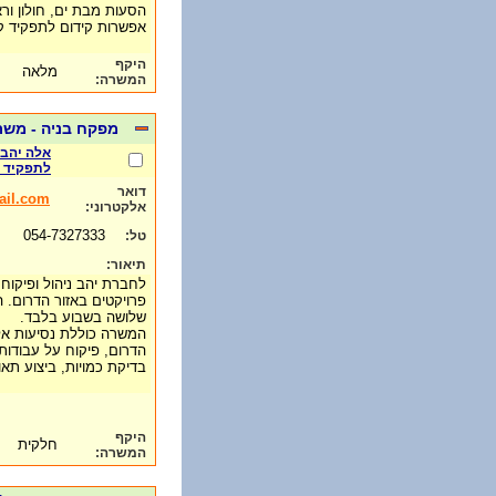
הסעות מבת ים, חולון וראש
אפשרות קידום לתפקיד ק
היקף
מלאה
המשרה:
מפקח בניה - מש
אלה יהב 
לתפקיד 
דואר
ail.com
אלקטרוני:
054-7327333
טל:
תיאור:
לחברת יהב ניהול ופיקוח
פרויקטים באזור הדרום. 
שלושה בשבוע בלבד.
המשרה כוללת נסיעות אל 
הדרום, פיקוח על עבודות 
בדיקת כמויות, ביצוע תאו
היקף
חלקית
המשרה: