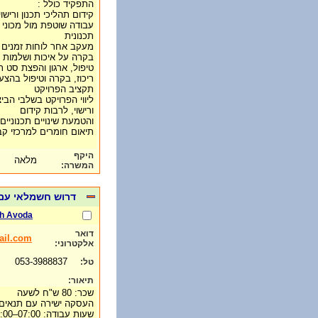
התפקיד כולל :
קידום תהליכי תכנון ורישו
עבודה שוטפת מול מכוני ב
תכנונית
מעקב אחר לוחות זמנים 
בקרה על איכות ושלמות 
טיפול, ארגון והפצת סט ת
ריכוז, בקרה וטיפול בהצע
תקציב הפרויקט
ליווי הפרויקט בשלבי הביצ
ורישוי, לרבות קידום
והטמעת שינויים תכנוניים ו
תיאום חומרים למרכזי קב
היקף
מלאה
המשרה:
דרוש חשמלאי עם 
h Avoda
דואר
ail.com
אלקטרוני:
053-3988837
טל:
תיאור:
שכר: 80 ש"ח לשעה
העסקה ישירה עם תנאים 
שעות עבודה: 07:00–17:00, ימי שישי עד 12:00