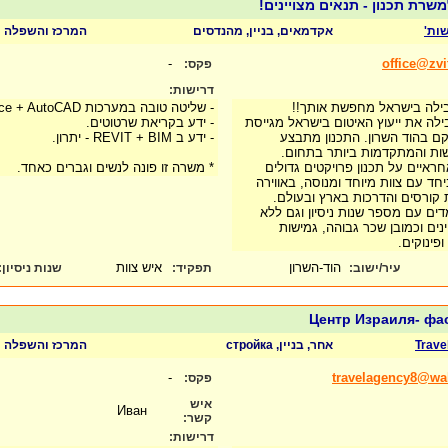
משרת תכנון - תנאים מצויינים!
שות'
אקדמאים, בניין, מהנדסים
המרכז והשפלה
-
office@zvit
פקס:
דרישות:
בילה בישראל מחפשת אותך!!
- שליטה טובה במערכות Office + AutoCAD - חובה!
ילה את ייעוץ האיטום בישראל מגייסת
- ידע בקריאת שרטוטים.
ם בהוד השרון. התכנון מתבצע
- ידע ב REVIT + BIM - יתרון.
ות והמתקדמות ביותר בתחום.
איים על תכנון פרויקטים גדולים
* משרה זו פונה לנשים וגברים כאחד.
חד עם צוות מיוחד ומנוסה, באווירה
קורסים והדרכות בארץ ובעולם.
ם עם מספר שנות ניסיון וגם ללא
ינים וכמובן שכר גבוהה, גמישות
ופינוקים.
הוד-השרון
איש צוות
עיר/ישוב:
תפקיד:
שנות ניסיון
:
Центр Израиля- ф
Trave
אחר, בניין, стройка
המרכז והשפלה
-
travelagency8@wall
פקס:
איש
Иван
קשר:
דרישות: