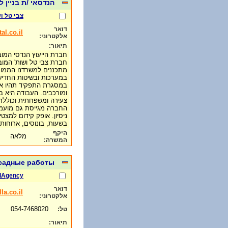
הנדסאי /ת בניין ל
צבי טל ו
דואר
al.co.il
אלקטרוני:
תיאור:
חברת הייעוץ הנדסי המו
חברת צבי טל ושות' המוב
מתכננים למשרדנו הממוק
במערכות ובשיטות החדיש
במסגרת התפקיד תהיו אחר
ומורכבים. העבודה היא בי
צעירה ומשפחתית וכוללת 
החברה מגייסת גם מועמדי
ניסיון. אופק קידום למצטי
בשעות, בונוסים, ארוחות 
היקף
מלאה
המשרה:
асадные работы
lAgency
דואר
a.co.il
אלקטרוני:
054-7468020
טל:
תיאור: