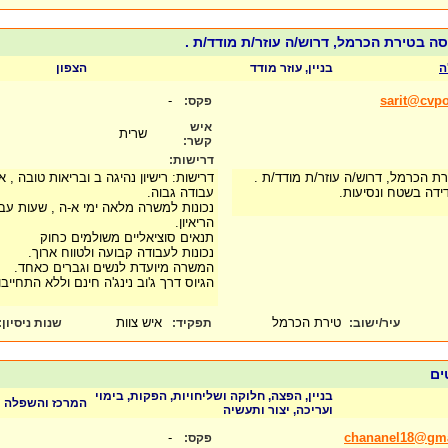
סה בטירת הכרמל, דרוש/ה עוזר/ת מודד/ת .
ה
בניין, עוזר מודד
הצפון
-
sarit@cvpo
פקס:
איש
שרית
קשר:
דרישות:
רת הכרמל, דרוש/ה עוזר/ת מודד/ת .
דרישות: רישיון נהיגה ב ובריאות טובה , א
ידה בשטח ונסיעות.
עבודה גבוה.
נכונות למשרה מלאה ימי א-ה , שעות עב
הריאיון.
תנאים סוציאליים משולמים כחוק
נכונות לעבודה קבועה ולטווח ארוך.
המשרה מיועדת לנשים וגברים כאחד.
הגיוס דרך ג'וב נינג'ה חינם וללא התחייבו
טירת הכרמל
איש צוות
עיר/ישוב:
תפקיד:
שנות ניסיון
:
ים
בניין, הפצה, חלוקה ושליחויות, הפקות, בימוי
המרכז והשפלה
ועריכה, יצור ותעשיה
-
chananel18@gm
פקס: