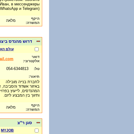
 Иван, в мессенджеры
WhatsApp и Telegram).
היקף
מלאה
המשרה:
דרוש מהנדס ביצו
עולם האב
דואר
ail.com
אלקטרוני:
054-6344813
טל:
תיאור:
לחברת בנייה מובילה
באיזור אשדוד והסביבה,
המהנדסים, לייעוץ בפרויק
ותיווך בין המבצע ליזם.
היקף
מלאה
המשרה:
סגן ר"צ
MYJOB