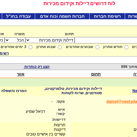
לוח דרושים דיילות וקידום מכירות
רות
רשימת חברות
חברות השמה וכוח אדם
עבודה בחו"ל
תחום
משרה
אזו
ים
חודש אחרון
שבועים אחרונים
שבוע אחרון
3 ימים אחרונים
רשימת
הצג רק כותרות
ה
תחום
אזור
דיילות וקידום מכירות, טלמרקטינג,
Ne
המרכז והשפלה
סטודנטים, שרות לקוחות
-
daniel@next-pla
פקס:
איש
דניאל שמיע
קשר:
דרישות:
חריצות
ם
דייקנות
קשרים בין אישיים טובים