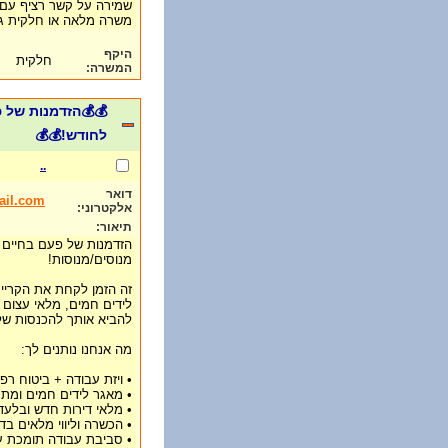
שמירה על קשר רציף עם 
משרה מלאה או חלקית 
היקף
חלקית
המשרה:
לחודש!💰💰
..
דואר
ail.com
אלקטרוני:
תיאור:
הזדמנות של פעם בחיים - 
מנוסים/מנוסות!
זה הזמן לקחת את הקריי
לידים חמים, מלאי עצום 
להביא אותך להכנסות של 
מה אנחנו נותנים לך:
• ויזת עבודה + ביטוח רפו
• מאגר לידים חמים ומתענ
• מלאי דירות חדש ובלעדי
• הכשרה וליווי מלאים בד
• סביבת עבודה תומכת 