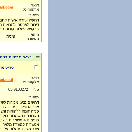
דואר
il.com
אלקטרוני:
תיאור:
דרושה עוזרת אישית לחב
דירות לפרסם ולהראות הד
בבקשה לשלוח קורות חיים
היקף
זמנית
המשרה:
נציגי מכירות כר
טרגט מר
דואר
et.co.il
אלקטרוני:
03-9100272
טל:
תיאור:
דרושים נציגי מכירות לש
אופי התפקיד - עבודה ב
פנייה יזומה ללקוחות וה
העבודה במשמרות בוקר/
מינימום 4 משמרות בשבוע - 6-7 שעות ביום
אפשרות למשרה מלאה
שכר מצוין+ עמלות על כל