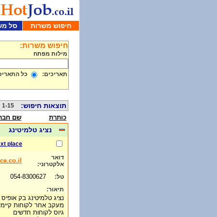
חיפוש משרות
סל מש
חיפוש משרות:
מילות מפתח
תאריכים:
כל התאריכ
תוצאות חיפוש:
1-15 מתוך 896
כותרת
שם חבר
נציג טלמיטינג
xt place
דואר
ce.co.il
אלקטרוני:
054-8300627
טל:
תיאור:
נציג טלמיטינג בק אופיס
מעקב אחר לקוחות קיימי
גיוס לקוחות חדשים