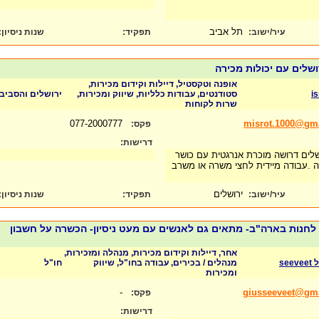
תל אביב
עיר/ישוב:
תפקיד:
שנות ניסיון
:
ושלים עם יכולות מכירה
אופנה וטקסטיל, דיילות וקידום מכירות,
i
סטודנטים, עבודות כלליות, שיווק ומכירות,
ירושלים והסביב
שרות לקוחות
077-2000777
misrot.1000@gm
פקס:
דרישות:
שלים דרושה מוכרת אנרגטית עם כושר
הה .עבודה מיידית לחצי משרה או משרב
ירושלים
עיר/ישוב:
תפקיד:
שנות ניסיון
:
לחנות בארה"ב- מתאים גם לאנשים עם מעט ניסיון- הכשרה על חשבון
אחר, דיילות וקידום מכירות, מנהלה ומזכירות,
se
מנהלים / בכירים, עבודה בחו"ל, שיווק
חו"ל
ומכירות
-
giusseeveet@gm
פקס:
דרישות: