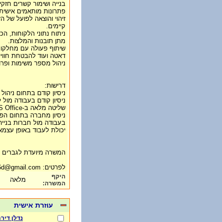
בנייה ושימור קשרים חזק
פתרונות מותאמים אישית.
זיהוי והוצאה לפועל של ה
קיימים.
ניתוח נתוני הלקוחות, הכ
מתן תובנות והמלצות.
שיתוף פעולה עם מחלקות 
דאטה ועוד להבטחת חווי
ניהול מספר משימות ופרו
דרישות:
ניסיון קודם בתחום ניהול לקוחות B
ניסיון קודם בעבודה מול 
שליטה מלאה ב-MS Office, במיוחד Excel.
ניסיון מחברה בתחום הפינ
בעבודה מול חברות בנייה
יכולת לעבוד באופן עצמא
המשרה מיועדת לגברים ו
לפרטים: d414636d@gmail.com
היקף
מלאה
המשרה:
עוזרת אישית
נדלן דיר