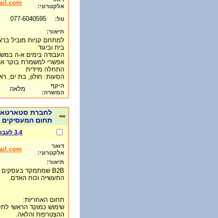
il.com
אלקטרוני:
077-6040595
טל:
תיאור:
למתחם קניות מוביל בראש
בית וביגוד
העבודה בימים א-ה במשמ
אפשרי למשמרת בוקר או
התחלה מיידית
הסעות: חולון, בת ים, רא
היקף
מלאה
המשרה:
לחברת סטארטאפ ב
תחום המעסיקים בישרא
3,4 לעבודה
דואר
il.com
אלקטרוני:
תיאור:
B2B שמתמקד בעסקים 
התעשייה וכוח האדם.
תחום האחריות:
שימוש כמוקד הראשי לתקש
ההצטרפות והלאה.