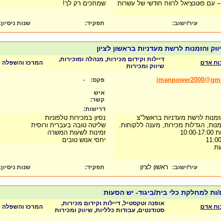
– עם פוטנציאל לרווח חודשי של עשרות
שמחכים רק לך!
עיר/ישוב:
תפקיד:
שנות ניסיון
:
ווק והזמנות לרשת מעדניות בראשון לציון
דיילות וקידום מכירות, מנהלה ומזכירות,
כוח אדם
המרכז והשפלה
שיווק ומכירות
-
imanpower2000@gma
פקס:
איש
קשר:
דרישות:
והזמנות לרשת מעדניות בראשל"צ
נסיון במכירות טלפוניות
נות, הגדלות מכירות, מענה ללקוחות.
שליטה טובה בעברית ורוסית
10:
זמינות לשעות המשרה
יחסי אנוש טובים
ות
ראשון לציון
עיר/ישוב:
תפקיד:
שנות ניסיון
:
/ות למחלקת כלי בית/ביגוד- יש הסעות
אופנה וטקסטיל, דיילות וקידום מכירות,
כוח אדם
המרכז והשפלה
סטודנטים, עבודות כלליות, שיווק ומכירות