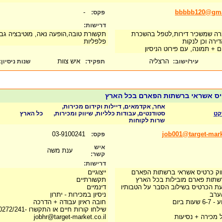
-
bbbbb120@gma
פקס:
דרישות:
רה שמשכיר דירות,לטפל בהשכרת
תקשורת טובה,הופעה נאה, מוטיבציה גבוה
ירה וכן לנקות
פלפליות
 + תמונה, עם פירוט הניסיון
הרצליה
איש צוות
עיר/ישוב:
תפקיד:
שנות ניסיון
:
טיס אשראי ברשתות הפארם בכל הארץ
אחר, אקדמאים, דיילות וקידום מכירות,
קט
סטודנטים, עבודות כלליות, שיווק ומכירות,
כל הארץ
שרות לקוחות
03-9100241
job001@target-mark
פקס:
איש
ענת משה
קשר:
דרישות:
יווק כרטיס אשראי ברשתות הפארם
ייצוגיים
רשתות פארם מובילות בכל הארץ
תקשורתיים
צעת הכרטיס בשילוב הסבר על הטבותיו
דינמיים
ערב
ניסיון במכירות - יתרון
חובה ראיון עבודה + הדרכה
שילחו קורות חיים או התקשרו -039100272/241 או בפרטי
 מכירה + נסיעות
jobhr@target-market.co.il