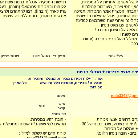
ות של אנשים, אחריות על המכירות,
דרישות התפקיד- אנגלית ברמת שפת אם (ח
י, יחסי ציבור, מעורבות קהילתית
לקוחות ובמכירות פרונטאלי (חובה), בעל
 החברה, הכשרת אנשי המכירות ותמיכה
גרין קארד (חובה!!), רצון להתקדם ולהצלי
ות החנויות, ניהול הפעילות היומיומית.
אנרגיות גבוהות, נכונות ללמידה עצמית.
וליינה ואחרי שנה משתבצים למדינה
נשים עם מעט ניסיון
 מלאה על חשבון החברה!
רים לשנה !
מסלול ניהול בכיר בחברה (עתודה
רכב
מנהל צוות
עיר/ישוב:
תפקיד:
שנות ניסיון
:
שים אנשי מכירות + מנהלי חנויות
אחר, דיילות וקידום מכירות, מנהלה ומזכירות,
מנהלים / בכירים, עבודות כלליות, איש
כל הארץ
מכירות
-
neta3343@gm
פקס:
איש
נטע
קשר:
דרישות:
ים דרושים אנשי מכירות.
- חובה רקע במכירות.
מדובר על 6 שעות ביום * 6 ימים בשבוע, שכר בסיס של 30
מתאים למי שאוהב/ת אופנה ומחפש/ת ע
 + עמלות על מכירות
קורות חיים יש לשלול למייל :
neta3343@gmail.com,