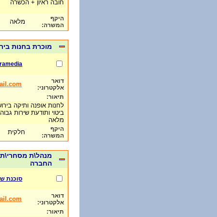
חובה ראיון + הכשרה
היקף
מלאה
המשרה:
מוכרת בחנות ביר
sramedia
דואר
ail.com
אלקטרוני:
תיאור:
לחנות אופנה ותיקה בירו
ביטוי ותודעת שירות גבו
מלאה
היקף
חלקית
המשרה:
מנהל\ת מסחרי\ת 
החברה
סוכנת של eveet
דואר
ail.com
אלקטרוני:
תיאור: