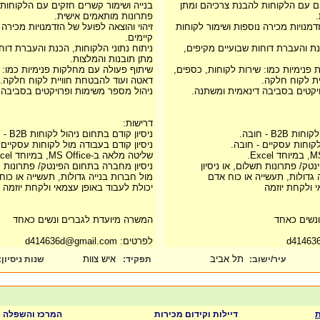
ים עם הלקוחות להבנת צרכיהם ומתן
בנייה ושימור קשרים חזקים עם הלקוחות
פתרונות מותאמים אישית.
זדמנויות מכירה נוספות ושימור לקוחות
זיהוי והוצאה לפועל של הזדמנויות מכירה 
קיימים.
נת והעברת דוחות שבועיים מקיפים,
ניתוח נתוני הלקוחות, הכנת והעברת דוח
מתן תובנות והמלצות.
פנימיות כמו: שירות לקוחות, כספים,
שיתוף פעולה עם מחלקות פנימיות כמו: 
ית לקוח חלקה.
דאטה ועוד להבטחת חוויית לקוח חלקה.
יקטים בסביבה דינאמית ומשתנה.
ניהול מספר משימות ופרויקטים בסביבה 
דרישות:
B2 - חובה.
ניסיון קודם בתחום ניהול לקוחות B2B - חובה.
לקוחות עסקיים - חובה.
ניסיון קודם בעבודה מול לקוחות עסקיים 
שליטה מלאה ב-MS Office, במיוחד Excel.
טק/ פתרונות תשלום, או ניסיון
ניסיון מחברה בתחום הפינטק/ פתרונות ת
 גדולות, תעשייה או כוח אדם
מול חברות בנייה גדולות, תעשייה או כוח
י ולקחת יוזמה
יכולת לעבוד באופן עצמאי ולקחת יוזמה
נשים כאחד
המשרה מיועדת לגברים ונשים כאחד
לפרטים: d414636d@gmail.com
תל אביב
איש צוות
עיר/ישוב:
תפקיד:
שנות ניסיון
:
ת
דיילות וקידום מכירות
המרכז והשפלה