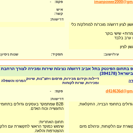
-
imanpower2000@gma
פקס:
איש
קשר:
דרישות:
ון לציון דרוש/ה מוכר/ת למחלק/ת כלי
רות+ שישי בוקר
 ערב בלבד
שון לציון
עיר/ישוב:
תפקיד:
שנות ניסיון
:
תחום הפינטק בתל אביב דרוש/ה נציג/ת שירות ומכירה לצורך הרחבת
ל (394178)
דיילות וקידום מכירות, פרסום ויחצ"נות, שיווק
המרכז והשפלה
ומכירות, שרות לקוחות
-
d414636d@gma
פקס:
דרישות:
גדולים בתחומי הבנייה, החקלאות,
B2B שמתמקד בעסקים גדולים בתחומי 
התעשייה וכוח האדם.
תחום האחריות:
ורת עם הלקוחות, וניהולם מיום
שימוש כמוקד הראשי לתקשורת עם הלקוחו
ההצטרפות והלאה.