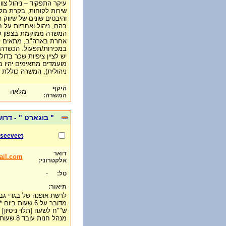
עיקר התפקיד – ניהול צו
שירות לקוחות, בקרת מלא
והיבטים שונים של שיווק
בהם, ניהול ואחריות על חז
המשרה ממוקמת בצפון קר
אחרת בארה"ב, מתאים לא
במכירות/תפעול. הכשרה
יש לציין ציפיות שכר בדול
מועמדים מתאימים יהיו ב
ניהולית), המשרה כוללת 
היקף
מלאה
המשרה:
" בוגארט " - דרו
seeveet
דואר
ail.com
אלקטרוני:
-
טל:
תיאור:
לרשת אופנה של בגדי גבר
ש""ח לשעה [תלוי ניסיון]
מנהל חנות עובד 8 שעות ביום- חובה ניסיון רלוונטי.