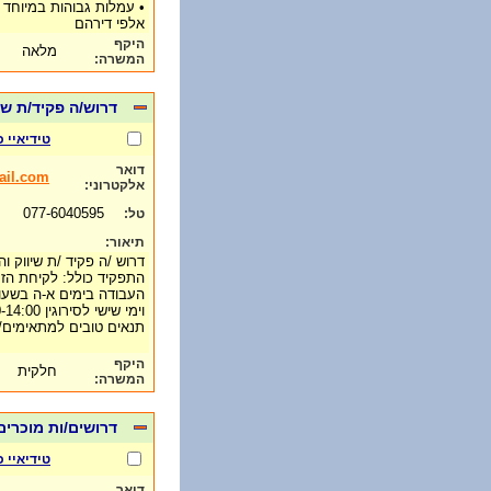
• עמלות גבוהות במיוחד 
אלפי דירהם
היקף
מלאה
המשרה:
דרוש/ה פקיד/ת שי
טידיאיי 
דואר
il.com
אלקטרוני:
077-6040595
טל:
תיאור:
דרוש /ה פקיד /ת שיווק 
התפקיד כולל: לקיחת הזמ
העבודה בימים א-ה בשעות 00-17:00
וימי שישי לסירוגין 11:00-14:00
תנאים טובים למתאימים/
היקף
חלקית
המשרה:
דרושים/ות מוכרים
טידיאיי 
דואר