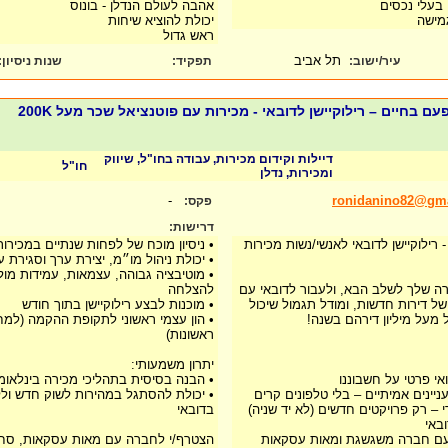
בעלי נכסים
אהבה לעולם הנדלן - בונוס
גמישה
יכולת להוציא שיחות
ראש גדול
תל אביב
עיר/ישוב:
תפקיד:
שנות ניסיון
:
💰💰הזדמנות של פעם בחיים – רילוקיישן לדובאי - מכירות עם פוטנציאל שכר מעל 200K
דיילות וקידום מכירות, עבודה בחו"ל, שיווק
חו"ל
ומכירות, נדלן
-
ronidanino82@gm
פקס:
דרישות:
רילוקיישן לדובאי לאנשי/נשות מכירות
• ניסיון מוכח של לפחות שנתיים במכירות
• יכולת ניהול מו״מ, יצירת ערך וסגירת 
• מוטיבציה גבוהה, עצמאות, עמידות מול
רה שלך לשלב הבא, ולעבור לדובאי עם
להצלחה
של דירות חדשות, ומודל תגמול שיכול
• מוכנות לבצע רילוקיישן בתוך חודש
מעל מיליון דירהם בשנה!
• הון עצמי ראשוני לתקופת ההקמה (למח
ראשונות)
יתרון משמעותי:
אי פרטי על חשבוננו
• הבנה בסיסית בתהליכי מכירה בינלאומי
יינים אמיתיים – בלי טלפונים קרים
• יכולת להסתגל במהירות לשוק חדש ולל
 – רק פרויקטים חדשים (לא יד שניה)
בדובאי
ובאי
עם חברה משגשגת ומאות עסקאות
הצטרף/י לחברה עם מאות עסקאות, סחו