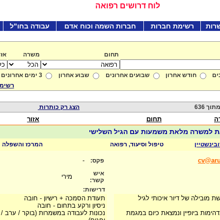
לוח דרושים רפואה
רות
רשימת חברות
חברות השמה וכוח אדם
עבודה בחו"ל
תחום
משרה
אזו
ים
חודש אחרון
שבועים אחרונים
שבוע אחרון
3 ימים אחרונים
רשימת
הצג רק כותרות
ה
תחום
אזור
ת למשרה מלאת משמעות עם הגיל השלישי
ובינשטיין
טיפול וסיעוד, רפואה
המרכז והשפלה
-
cv@arub
פקס:
איש
מירי
קשר:
דרישות:
שת מובילה של דיור איכותי לגיל
תעודת הסמכה + רישיון - חובה
ניסיון ורקע בתחום - חובה
ימות ביופיין ונמצאת כיום במגמת
נכונות לעבודה במשמרות (בוקר / ערב / 