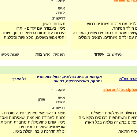
-
israelha@tz
פקס:
איש
קשר:
דרישות:
ילדים עם צרכים מיוחדים דרוש
תעודות ורישיון,
 הילד המיוחד.
ניסיון בעבודה עם ילדים - יתרון.
ועי ומומחים בתחומים שונים, העבודה
היכרות עם תחום הטיפול בחינוך מיוחד - י
עם ילדים מיוחדים. תנאים מעולים
יחסי אנוש מעולים, מקצועיות וסבלנות.
אשדוד
איש צוות
עיר/ישוב:
תפקיד:
שנות ניסיון
:
אקדמאים, ביוטכנולוגיה, יבוא/יצוא, מדע
רם בע"מ
כל הארץ
ומחקר, פארמצבטיקה, רפואה
-
sharon@trustphar
פקס:
איש
שרון
קשר:
דרישות:
רוש/ה תועמלן/נית רפואי/ת
תואר פרה-רפואי מאוניברסיטה מוכרת - 
צאות והשתתפות בכנסים מקצועיים.
נכונות לעבודה מאומצת, שאפתנות ואסרט
רופאים במשרה מלאה בכל הארץ
ניסיון קודם כתועמלן/ית מחברת תרופות -
אוריינטציה שיווקית ומכירתית
וף התואר.
יכולת הדרכה טובה, יכולת ביטוי.