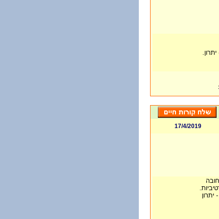
תרון.
17/4/2019
חובה
יביות.
 יתרון