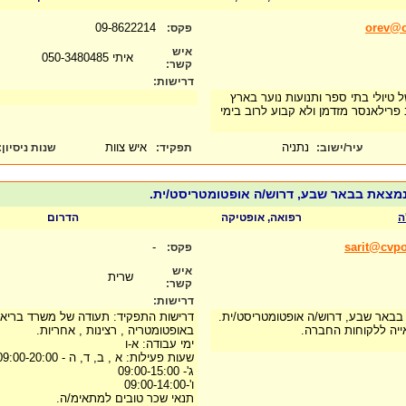
09-8622214
orev@or
פקס:
איש
איתי 050-3480485
קשר:
דרישות:
של טיולי בתי ספר ותנועות נוער בארץ
 פרילאנסר מזדמן ולא קבוע לרוב בימי
נתניה
איש צוות
עיר/ישוב:
תפקיד:
שנות ניסיון
:
מצאת בבאר שבע, דרוש/ה אופטומטריסט/ית.
ה
רפואה, אופטיקה
הדרום
-
sarit@cvpo
פקס:
איש
שרית
קשר:
דרישות:
באר שבע, דרוש/ה אופטומטריסט/ית.
דרישות התפקיד: תעודה של משרד בריאות 
ייה ללקוחות החברה.
באופטומטריה , רצינות , אחריות.
ימי עבודה: א-ו
שעות פעילות: א , ב, ד, ה - 09:00-20:00
ג'- 09:00-15:00
ו'-09:00-14:00
תנאי שכר טובים למתאימ/ה.