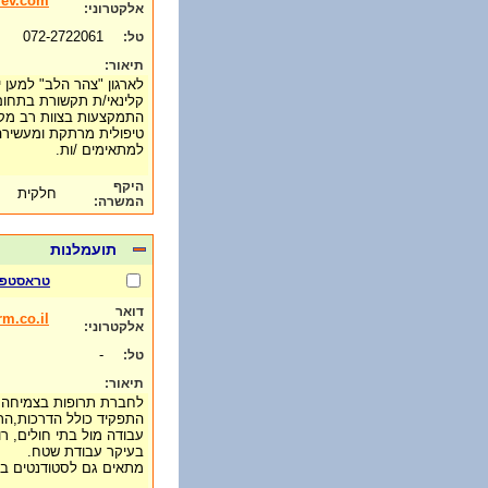
lev.com
אלקטרוני:
072-2722061
טל:
תיאור:
לארגון "צהר הלב" למען 
קלינאי/ת תקשורת בתחום
התמקצעות בצוות רב מקצ
טיפולית מרתקת ומעשירה 
למתאימים /ות.
היקף
חלקית
המשרה:
תועמלנות
טראסטפא
דואר
m.co.il
אלקטרוני:
-
טל:
תיאור:
לחברת תרופות בצמיחה ד
התפקיד כולל הדרכות,הר
עבודה מול בתי חולים, 
בעיקר עבודת שטח.
מתאים גם לסטודנטים בס