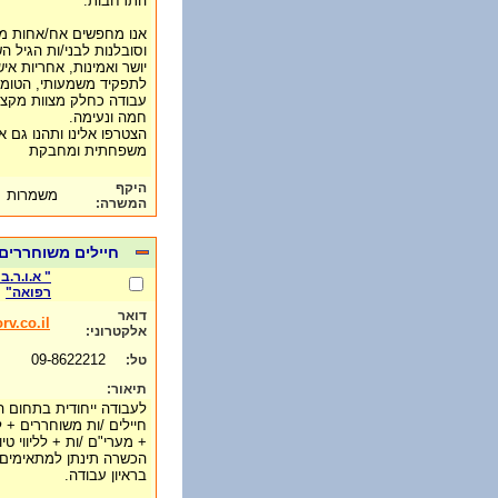
התרחבות.
אנו מחפשים אח/אחות מו
וסובלנות לבני/ות הגיל הש
יושר ואמינות, אחריות אי
לתפקיד משמעותי, הטומן 
עבודה כחלק מצוות מקצוע
חמה ונעימה.
הצטרפו אלינו ותהנו גם 
משפחתית ומחבקת
היקף
משמרות
המשרה:
חיילים משוחררים,
" א.ו.ר.
רפואה"
דואר
rv.co.il
אלקטרוני:
09-8622212
טל:
תיאור:
לעבודה ייחודית בתחום ה
חיילים /ות משוחררים + 
+ מערי"ם /ות + לליווי טי
הכשרה תינתן למתאימים, 
בראיון עבודה.