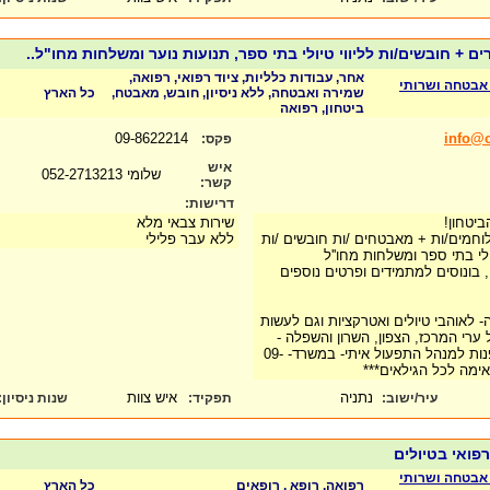
ים + חובשים/ות לליווי טיולי בתי ספר, תנועות נוער ומשלחות מחו"ל..
אחר, עבודות כלליות, ציוד רפואי, רפואה,
ב אבטחה ושרותי
שמירה ואבטחה, ללא ניסיון, חובש, מאבטח,
כל הארץ
ביטחון, רפואה
09-8622214
info@o
פקס:
איש
שלומי 052-2713213
קשר:
דרישות:
ביטחון!
שירות צבאי מלא
לוחמים/ות + מאבטחים /ות חובשים /ות
ללא עבר פלילי
ולי בתי ספר ומשלחות מחו''ל
בונוסים למתמידים ופרטים נוספים
 לאוהבי טיולים ואטרקציות וגם לעשות
ערי המרכז, הצפון, השרון והשפלה -
להגשת מועמדות ניתן לפנות למנהל התפעול איתי- במשרד- 09-
נתניה
איש צוות
עיר/ישוב:
תפקיד:
שנות ניסיון
:
 רפואי בטיולים
ב אבטחה ושרותי
רפואה, רופא , רופאים
כל הארץ