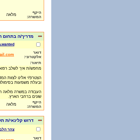
היקף
מלאה
המשרה:
מדריך/ה בתחום 
h.wanted
דואר
ail.com
אלקטרוני:
תיאור:
מחפש/ת איך לשלב רפוא
הצטרפ/י אלינו לצוות המ
ובעלת משמעות בסימולטו
העבודה במשרה מלאה הכ
שונים ברחבי הארץ.
היקף
מלאה
המשרה:
דרוש קלינאי/ת ת
צהר הלב
דואר