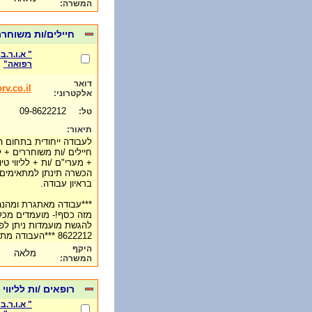
המשרה:
חיילים/ות משוחרר
" א.ו.ר.
רפואה"
דואר
rv.co.il
אלקטרוני:
09-8622212
טל:
תיאור:
לעבודה ייחודית בתחום ה
חיילים /ות משוחררים + 
+ מערי"ם /ות + לליווי טי
הכשרה תינתן למתאימים, 
בראיון עבודה.
***עבודה מאתגרת ומהנה-
מזה כסף!- מועמדים מכל 
8622212 ***העבודה מתאימה לכל הגילאים***
היקף
מלאה
המשרה:
רופאים /ות לליווי
" א.ו.ר.