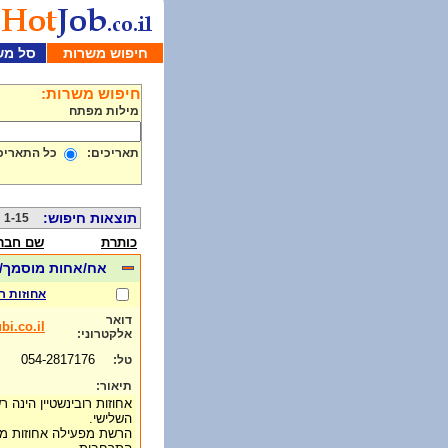
חיפוש משרות
סל מש
חיפוש משרות:
מילות מפתח
תאריכים:
כל התאריכ
תוצאות חיפוש:
1-15 מתוך 636
כותרת
שם חבר
אח/אחות מוסמך/
אחוזות ר
דואר
i.co.il
אלקטרוני:
054-2817176
טל:
תיאור:
אחוזות רובינשטיין הינה ר
השלישי.
הרשת מפעילה אחוזות מדה