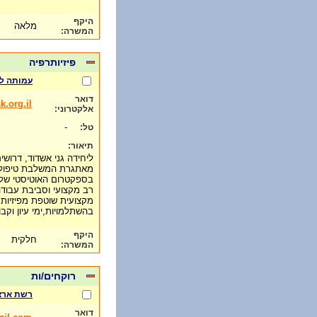
היקף
מלאה
המשרה:
פיזיותרפיה
עמותה לי
דואר
.org.il
אלקטרוני:
-
טל:
תיאור:
ליחידה גני אשדוד, דרושי
מאתגרת המשלבת טיפול ש
בספקטרום האוטיסטי של ה
רב מקצועי וסביבת עבו
מקצועית שוטפת מפיזיות
בהשתלמויות,ימי עיון וקב
היקף
חלקית
המשרה:
רוקחים/ות
רשת ארצ
דואר