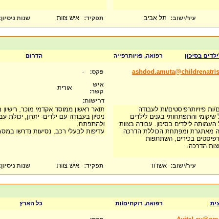
תל אביב
איש צוות
עיר/ישוב:
תפקיד:
שנות ניסיון
:
לדים בסיכון
רפואה, פזיותרפייה
הדרום
-
ashdod.amuta@childrenatrisk
פקס:
איש
אורית
קשר:
דרישות:
ם/ות פיזיותרפיסטים/ות לעבודה
תואר ראשון ממוסד אקדמי מוכר, רישיון
יקומי והתפתחותי בגנים לילדים
ניסיון בעבודה עם ילדים- יתרון, יכולת עב
עמותה לילדים בסיכון. עבודה בצוות
ולהתפתח.
דה מאתגרת ומפתחת הכוללת הדרכה
עדיפות לבעלי רכב, נסיעות נדרשו במ
רפיסטים בכירים, השתתפות
וצות הדרכה.
אשדוד
איש צוות
עיר/ישוב:
תפקיד:
שנות ניסיון
:
ית
רפואה, רוקחים/ות
כל הארץ