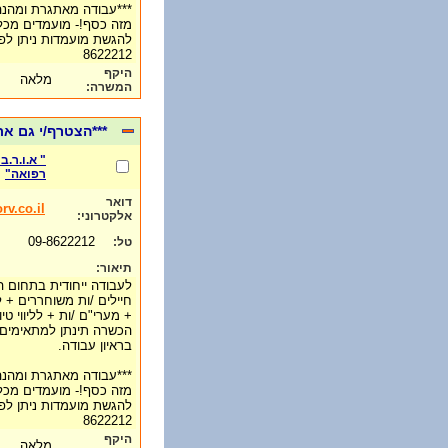
***עבודה מאתגרת ומהנה-
מזה כסף!- מועמדים מכל 
8622212
היקף
מלאה
המשרה:
***הצטרף/י גם א
" א.ו.ר.
רפואה"
דואר
rv.co.il
אלקטרוני:
09-8622212
טל:
תיאור:
לעבודה ייחודית בתחום ה
חיילים /ות משוחררים + 
+ מערי"ם /ות + לליווי טי
הכשרה תינתן למתאימים, 
בראיון עבודה.
***עבודה מאתגרת ומהנה-
מזה כסף!- מועמדים מכל 
8622212
היקף
מלאה