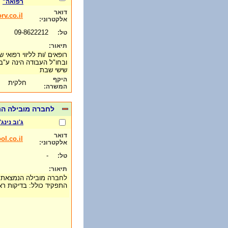
רפואה"
דואר
v.co.il
אלקטרוני:
09-8622212
טל:
תיאור:
רופאים /ות לליווי רפואי 
ובחו"ל העבודה הינה ע"ב
שישי שבת
היקף
חלקית
המשרה:
לחברה מובילה הנ
ג'וב נינג'
דואר
ol.co.il
אלקטרוני:
-
טל:
תיאור:
לחברה מובילה הנמצאת ב
התפקיד כולל: בדיקות רא