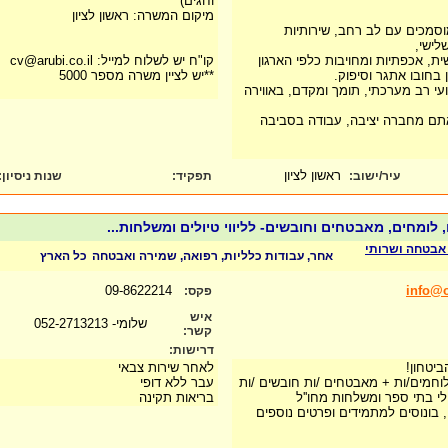
וחגים)
מיקום המשרה: ראשון לציון
סמכים עם לב רחב, שירותיות
לישי,
שית, אכפתיות ומחויבות כלפי הארגון
קו"ח יש לשלוח למייל: cv@arubi.co.il
בחובו אתגר וסיפוק.
**יש לציין משרה מספר 5000
י רב מערכתי, תומך ומקדם, באווירה
אתם מחברה יציבה, עבודה בסביבה
ראשון לציון
עיר/ישוב:
תפקיד:
שנות ניסיון
:
 לומחים, מאבטחים וחובשים- לליווי טיולים ומשלחות...
ב אבטחה ושרותי
אחר, עבודות כלליות, רפואה, שמירה ואבטחה
כל הארץ
09-8622214
info@o
פקס:
איש
שלומי- 052-2713213
קשר:
דרישות:
ביטחון!
לאחר שירות צבאי
לוחמים/ות + מאבטחים /ות חובשים /ות
עבר ללא דופי
ולי בתי ספר ומשלחות מחו''ל
בריאות תקינה
בונוסים למתמידים ופרטים נוספים