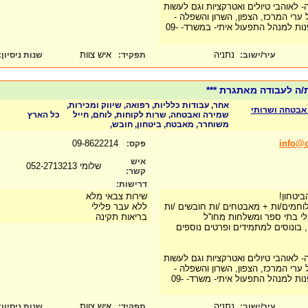
 לאוהבי טיולים ואטרקציות וגם לעשות
ערי המרכז, הצפון, השרון והשפלה -
להגשת מועמדות ניתן לפנות למנהל התפעול איתי- במשרד- 09-
נתניה
איש צוות
עיר/ישוב:
תפקיד:
שנות ניסיון
:
ת/ה לעבודה מאתגרת ***
אחר, עבודות כלליות, רפואה, שיווק ומכירות,
ב אבטחה ושרותי
שמירה ואבטחה, שרות לקוחות, לוחם, חייל
כל הארץ
משוחרר, מאבטח, ביטחון, חובש,
09-8622214
info@o
פקס:
איש
שלומי 052-2713213
קשר:
דרישות:
ביטחון!
שירות צבאי מלא
לוחמים/ות + מאבטחים /ות חובשים /ות
ללא עבר פלילי
ולי בתי ספר ומשלחות מחו''ל
בריאות תקינה
בונוסים למתמידים ופרטים נוספים
 לאוהבי טיולים ואטרקציות וגם לעשות
ערי המרכז, הצפון, השרון והשפלה -
להגשת מועמדות ניתן לפנות למנהל התפעול איתי- משרד- 09-
נתניה
איש צוות
עיר/ישוב:
תפקיד:
שנות ניסיון
: