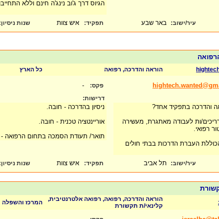
הגיוס דרך ג'וב נינג'ה חינם וללא התחייבו
באר שבע
איש צוות
עיר/ישוב:
תפקיד:
שנות ניסיון
:
הרפואה
hightec
הוראה והדרכה, רפואה
כל הארץ
-
hightech.wanted@gm
פקס:
דרישות:
ה והדרכה בתפקיד אחד?
ניסיון בהדרכה - חובה.
דריכים/ות לעבודה מאתגרת, מעשירה
אוריינטציה טכנית - חובה.
ר רפואי.
תואר/ תעודת הסמכה בתחום הרפואה - 
וללת העברת הדרכות בבתי חולים
תל אביב
איש צוות
עיר/ישוב:
תפקיד:
שנות ניסיון
:
קשורת
הוראה והדרכה, רפואה, רפואה אלטרנטיבית,
המרכז והשפלה
קלינאי/ת תקשורת