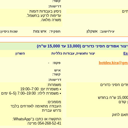
קשר:
דרישות:
תיים
ניסיון בעבודות דומות
עדיפות לרקע בחשמל.
משרה מלאה.
אשקלון
איש צוות
עיר/ישוב:
תפקיד:
שנות ניסיון
:
ים חסיני כדורים (13,000 עד 15,000 ש"ח)
Es
יצור ותעשיה, עבודות כלליות
השרון
-
botdev.kira@gm
פקס:
איש
קשר:
דרישות:
דים חסיני כדורים
משמרות:
• משמרת יום: 7:00–19:00
• משמרת לילה: 19:00–7:00 (5–6 ימים בשבוע)
 קודם
מסמכים:
העבודה מתאימה לאזרחים בלבד
נדרש עברית
התאם לחוק
התקשרו או כתבו ב־WhatsApp:
054-268-52-41 מרינה