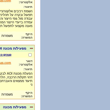
oup.com
אלקטרוני:
תיאור:
השמת רכיבים אלקטרוניים והכנת SET UP
תפעול ובקרה על תהליכי
עבודה מול גופי הייצור ו
עמידה בייעדי הייצור המח
מענה מקצועי לתפעול תק
היקף
משמרות
המשרה:
מפעיל/ת מכונה AOI
co group
דואר
oup.com
אלקטרוני:
תיאור:
הפעלת מכונת AOI לבקרת איכות מעגלים אלקטרוניים.
זיהוי תקלות הרכבה, 
תיעוד ממצאים והעברתם 
ני
היקף
משמרות
המשרה:
מפעיל/ת מכונה