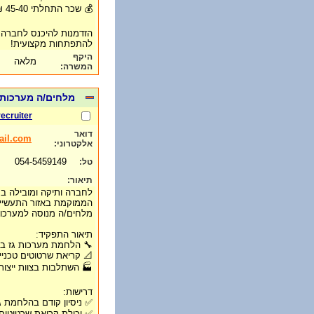
💰 שכר התחלתי 45-40 ₪ לשעה – בהתאם לניסיון
הזדמנות להיכנס לחברה י
להתפתחות מקצועית!
היקף
מלאה
המשרה:
מלחים/ה מערכות 
recruiter
דואר
ail.com
אלקטרוני:
054-5459149
טל:
תיאור:
לחברה ותיקה ומובילה בתח
הממוקמת באזור התעשייה 
מלחים/ה מנוסה למערכות ג
תיאור התפקיד:
🔧 הלחמת מערכות גז בתח
📐 קריאת שרטוטים טכני
🏭 השתלבות בצוות ייצור
דרישות:
✅ ניסיון קודם בהלחמת ג
✅ יכולת קריאת שרטוטים 