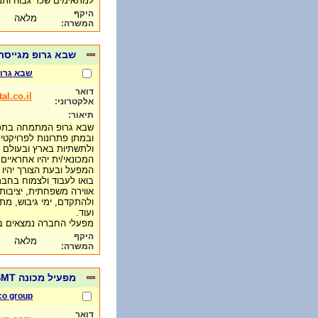
למתאימים שכר גבוה ות
היקף
מלאה
המשרה:
שבא גרופ מגייסת
שבא גרו
דואר
l.co.il
אלקטרוני:
תיאור:
שבא גרופ המתמחה בתכנון
ובמתן פתרונות לפרויקטים
ולתשתיות בארץ ובעולם מ
המכונאי/ית יהיו אחראיים
המפעל ובעת הצורך יהיו
בואו לעבוד ולצמוח בחב
אווירה משפחתית, יציבו
ולהתקדם, ימי גיבוש, מת
ועוד.
מפעלי החברה נמצאים ב
היקף
מלאה
המשרה:
מפעיל מכונה SMT
co group
דואר