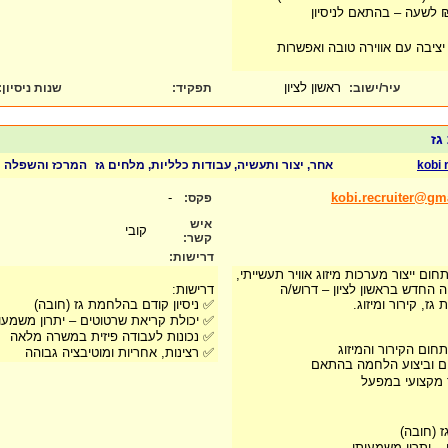
ציבה עם אווירה טובה ואפשרות
ראשון לציון
עיר/ישוב:
תפקיד:
שנות ניסיון
:
גז
kobi 
אחר, יצור ותעשיה, עבודות כלליות, מלחים גז
המרכז והשפלה
-
kobi.recruiter@gm
פקס:
איש
קובי
קשר:
דרישות:
ום ייצור מערכות מיזוג אוויר תעשייתי,
החדש בראשון לציון – דרוש/ה
דרישות:
ז, קירור ומיזוג.
✅ ניסיון קודם בהלחמת גז (חובה)
✅ יכולת קריאת שרטוטים – יתרון משמעו
✅ נכונות לעבודה פיזית במשרה מלאה
ום הקירור והמיזוג
✅ רצינות, אחריות ומוטיבציה גבוהה
ים וביצוע הלחמה בהתאם
 מקצועי במפעל
ז (חובה)
– יתרון משמעותי