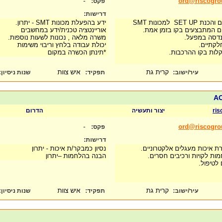
-
ord@riscogr
פקס:
דרישות:
 למכונות SMT
ידע בהפעלת מכונות SMT - יתרון.
ם המתבצעים בקו בזמן אמת.
אוריינטציה טכנית/ידע במחשבים
הנדסה במפעל.
משרה מלאה , נכונות לשעות נוספות.
לקתיים.
יכולת עבודה בלחץ וריבוי משימות
לות בקו ההרכבות.
*תינתן הכשרה במקום
קרית גת
איש צוות
עיר/ישוב:
תפקיד:
שנות ניסיון
:
ris
יצור ותעשיה
הדרום
-
ord@riscogr
פקס:
דרישות:
נסיון כמבקר/ת איכות - יתרון
הלחמות לקויות ורכיבים חסרים.
הבנה בהלחמות –יתרון
לטיפול.
קרית גת
איש צוות
עיר/ישוב:
תפקיד:
שנות ניסיון
: