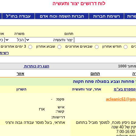
לוח דרושים יצור ותעשיה
רות
רשימת חברות
חברות השמה וכוח אדם
עבודה בחו"ל
תחום
משרה
אזו
ים
חודש אחרון
שבועים אחרונים
שבוע אחרון
3 ימים אחרונים
רשימת
הצג רק כותרות
ה
תחום
אזור
 פחחות וצבע בסגולה פתח תקווה
אקספרס בע"מ
אחר, יצור ותעשיה
השרון
-
acleanic61@gm
פקס:
איש
ארז
קשר:
דרישות:
עם ניסיון מוכח, למוסך מוביל בתחום
אחראי, בעל מוסר עבודה גבוה ורציני
ל 40 שנה