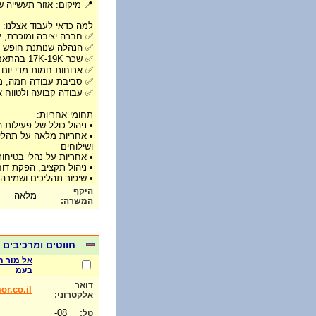
📍 מיקום: אזור תעשייה 
למה כדאי לעבוד אצלנו:
✅ חברה יציבה ומוכרת, 
✅ הנהלה שנותנת חופש פע
✅ שכר 17K-19K בהתאם לניסיון + רכב🚗
✅ ארוחות חמות מדי יום
✅ סביבת עבודה חמה, מג
✅ עבודה קבועה ולטווח א
תחומי אחריות:
• ניהול כולל של פעילות הייצור 
• אחריות מלאה על תהליכ
ושילוחים
• אחריות על נהלי בטיחו
• ניהול תקציב, הפקת דו
• שיפור תהליכים ושמירה
היקף
מלאה
המשרה:
חווטים ומרכיבים
אל מור ת
בעמ
דואר
r.co.il
אלקטרוני:
08-
טל: