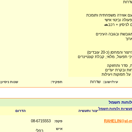
שדרות
עם אווירה משפחתית ותומכת
ולה וביטוי אישי
ובשת ובגובה העיניים
רוך
והמחסן (כ-20 עובדים)
י תפעול, מלאי, קבלת קונטיינרים
ת, סדר ותחזוקה
חות ובקרת יעדים
 על תפוקות ויעילות
שדרות
עיר/ישוב:
תפקיד:
שנות ניסיון
:
 לוחות חשמל
עשיות ולוחות חשמל
יצור ותעשיה
הדרום
08-6715553
RAHELIN@el-mo
פקס:
איש
רחלי