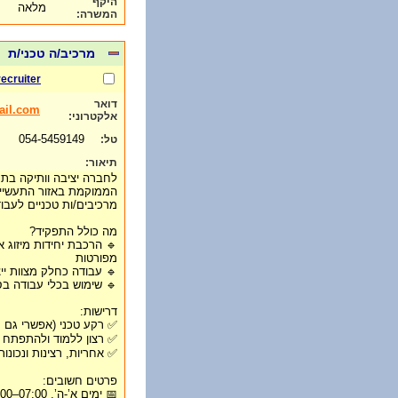
היקף
מלאה
המשרה:
מרכיב/ה טכני/ת
recruiter
דואר
ail.com
אלקטרוני:
054-5459149
טל:
תיאור:
לחברה יציבה וותיקה בתחו
הממוקמת באזור התעשייה 
מרכיבים/ות טכניים לעבוד
מה כולל התפקיד?
🔹 הרכבת יחידות מיזוג 
מפורטות
🔹 עבודה כחלק מצוות ייצ
🔹 שימוש בכלי עבודה בס
דרישות:
✅ רקע טכני (אפשרי גם מה
✅ רצון ללמוד ולהתפתח
✅ אחריות, רצינות ונכונ
פרטים חשובים:
📅 ימים א’-ה’, 07:00–16:00 (יש אפשרות לשעות נוספות)