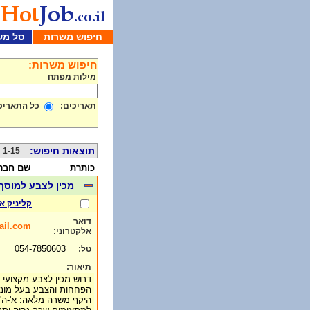
חיפוש משרות
סל מש
חיפוש משרות:
מילות מפתח
תאריכים:
כל התאריכ
תוצאות חיפוש:
1-15 מתוך 1000
כותרת
שם חבר
מכין לצבע למוסך
קליניק 
דואר
ail.com
אלקטרוני:
054-7850603
טל:
תיאור:
דרוש מכין לצבע מקצועי 
הפחחות והצבע בעל מוניטין ש
היקף משרה מלאה: א'-ה' 7:00-16:00