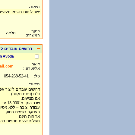
תיאור:
יצור לוחות חשמל תעשיי
היקף
מלאה
המשרה:
דרושים עובדים לייצור אפוד
h Avoda
דואר
ail.com
אלקטרוני:
054-268-52-41
טל:
תיאור:
דרושים עובדים לייצור אפו
פ"ת (פתח תקווה)
אנו מציעים:
שכר הוגן: מ־13,000 עד 15,000 ש"ח בחודש
עבודה יציבה – ללא ניסיון
העסקה רשמית כחוק
ארוחות חינם
תשלום שעות נוספות ב