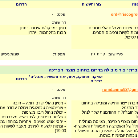
ris
יצור ותעשיה
הדרום
-
ord@riscogr
פקס:
דרישות:
נסיון כמבקר/ת איכות - יתרון
הלחמות לקויות ורכיבים חסרים.
הבנה בהלחמות –יתרון
לטיפול.
קרית גת
עיר/ישוב:
תפקיד:
שנות ניסיון
:
רת ייצור מובילה בדרום בתחום מוצרי הצריכה
אחזקה ותחזוקה, אחר, יצור ותעשיה, מנהלים /
הדרום
בכירים
-
ronidanino82@gm
פקס:
דרישות:
רת ייצור וותיקה ומובילה בתחום
• ניסיון ניהולי קודם דומה – חובה
כר מתגמל
• אוריינטציה טכנולוגית ויכולת עבודה 
 הובלה? זו ההזדמנות שלך לנהל
• יכולת ניהול ריבוי משימות
!
• שליטה בפרטים, לצד ראייה מערכתית 
ום מוצרי הצריכה, מגייסת מנהל/ת
• יחסי אנוש מצוינים, אחריות גבוהה ועמ
ולל של האופרציה התפעולית והאנושית-
ב של הובלה ניהולית, הבנה תפעולית
19:00)
 נוכחות יומיומית בשטח.