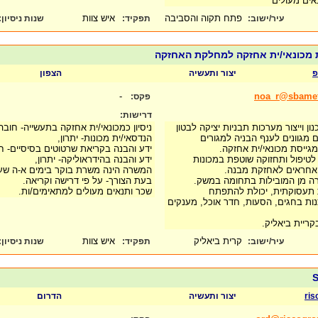
נאים מעולים
פתח תקוה והסביבה
איש צוות
עיר/ישוב:
תפקיד:
שנות ניסיון
:
 מכונאי/ית אחזקה למחלקת האחזקה
פ
יצור ותעשיה
הצפון
-
noa_r@sbameta
פקס:
דרישות:
 וייצור מערכות תבניות יציקה לבטון
ניסיון כמכונאי/ית אחזקה בתעשייה- חובה
 מגוונים לענף הבניה למגורים
הנדסאי/ית מכונות- יתרון,
גייסת מכונאי/ית אחזקה.
ידע והבנה בקריאת שרטוטים בסיסיים- ח
 לטיפול ותחזוקה שוטפת במכונות
ידע והבנה בהידראוליקה- יתרון,
 אחראים לאחזקת מבנה.
המשרה הינה משרת בוקר בימים א-ה שעות
רה מן המובילות בתחומה במשק.
בעת הצורך- על פי דרישה וקריאה.
ת תעסוקתית, יכולת להתפתח
שכר ותנאים מעולים למתאימים/ות.
נות בחגים, הסעות, חדר אוכל, מענקים
קריית ביאליק.
קרית ביאליק
איש צוות
עיר/ישוב:
תפקיד:
שנות ניסיון
:
ris
יצור ותעשיה
הדרום