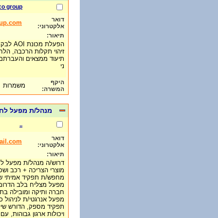
co group
דואר
oup.com
אלקטרוני:
תיאור:
הפעלת מכונת AOI לבקרת איכות מעגלים אלקטרוניים.
זיהוי תקלות הרכבה, 
תיעוד ממצאים והעברתם 
ני
היקף
משמרות
המשרה:
מנהל/ת מפעל לחב
..
דואר
ail.com
אלקטרוני:
תיאור:
דרוש/ה מנהל/ת מפעל לחב
מוצרי הצריכה + רכב וש
מחפש/ת תפקיד אמיתי של
מפעל מצליח בלב הדרום
חברה ותיקה ומובילה בתח
מפעל אנרגטי/ת לניהול כ
תפקיד מספק, הדורש שילו
ויכולות ארגון גבוהות, עם