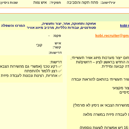
פתח תקוה והסביבה
איש צוות
עיר/ישוב:
תפקיד:
שנות ניסיון
:
אחזקה ותחזוקה, אחר, יצור ותעשיה,
kobi 
המרכז והשפלה
סטודנטים, עבודות כלליות, מרכיב מיזוג אוויר
-
kobi.recruiter@gm
פקס:
איש
קובי
קשר:
דרישות:
ם ייצור מערכות מיזוג אוויר תעשייתי,
החדש בראשון לציון – דרושים/ות
דרישות:
ה קבועה ומיידית.
✅ רקע טכני (אפשרי גם מהשירות הצבאי או
✅ רצון ללמוד ולהתפתח
✅ אחריות, רצינות ונכונות לעבודה פיזי
אוויר תעשייתי בהתאם להוראות עבודה
ור מקצועי
יסיים
שירות הצבאי או ניסיון לא פורמלי)
ות לעבודה פיזית במשרה מלאה