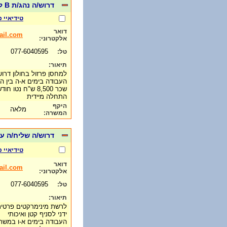
דרוש/ה נהג/ת B למחסן פרזול בחולון- 8500 נטו חודשי
טידיאיי 
דואר
il.com
אלקטרוני:
077-6040595
טל:
תיאור:
למחסן פרזול בחולון דרוש/ה נהג/ת B
העבודה בימים א-ה בין השעות :00
שכר 8,500 ש"ח נטו חודשי
התחלה מיידית
היקף
מלאה
המשרה:
דרוש/ה שליח/ה עם רישיון B ידני לרשת מיני
טידיאיי 
דואר
il.com
אלקטרוני:
077-6040595
טל:
תיאור:
ידני לסניף קטן ואיכותי
העבודה בימים א-ו במשר