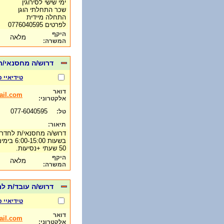
ימי שישי לסירוגין
שכר התחלתי הוגן
התחלה מיידית
לפרטים 0776040595
היקף
מלאה
המשרה:
דרוש/ה מחסנאי/ת לחד
טידיאיי 
דואר
il.com
אלקטרוני:
077-6040595
טל:
תיאור:
דרוש/ה מחסנאי/ת לחדר א
בשעות 6:00-15:00 בימים א'-ה'/
50 שעתי +נסיעות.
היקף
מלאה
המשרה:
דרוש/ה עובד/ת למ
טידיאיי 
דואר
il.com
אלקטרוני: