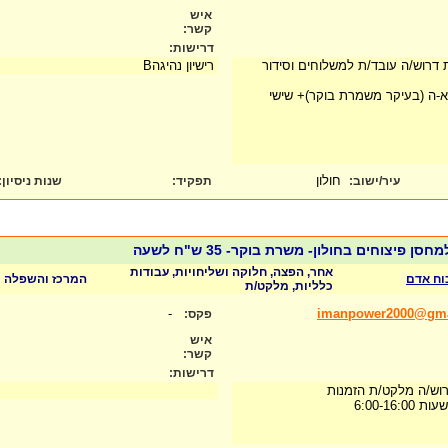
איש
קשר:
דרישות:
ת דרוש/ה עובד/ת למשלוחים וסידור
רישיון נהיגהB
-ה (בעיקר משמרת בוקר)+ שישי
חולון
עיר/ישוב:
תפקיד:
שנות ניסיון
:
 פיצוחים בחולון- משרת בוקר- 35 ש"ח לשעה
אחר, הפצה, חלוקה ושליחויות, עבודות
כוח אדם
המרכז והשפלה
כלליות, מלקט/ת
-
imanpower2000@gma
פקס:
איש
קשר:
דרישות:
רוש/ה מלקט/ת הזמנות
6:00-16