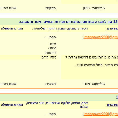
חולון
עיר/ישוב:
תפקיד:
שנות ניסיון
:
ה
כוח אדם
הסעות ונהגים, הפצה, חלוקה ושליחויות
המרכז והשפלה
-
imanpower2000@gma
פקס:
איש
קשר:
דרישות:
וחים ופירות יבשים דרוש/ה נהג/ת ג'
ניסיון קודם
 מלאה, החל מהשעה 7:30.
אזור
עיר/ישוב:
תפקיד:
שנות ניסיון
:
אחר, הפצה, חלוקה ושליחויות, יצור ותעשיה,
כוח אדם
המרכז והשפלה
מלגזן
-
imanpower2000@gma
פקס: