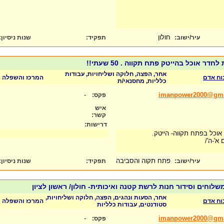
חולון
עיר/ישוב:
תפקיד:
שנות ניסיון
:
ר אוכל בהייטק פתח תקווה . 50 שעתי!!
אחר, הפצה, חלוקה ושליחויות, עבודות
כוח אדם
המרכז והשפלה
כלליות, מחסנאי/ת
-
imanpower2000@gma
פקס:
איש
קשר:
דרישות:
וכל בפתח תקווה- הייטק.
פתח תקוה והסביבה
עיר/ישוב:
תפקיד:
שנות ניסיון
:
שלוחים וסידור חנות לרשת קטנה ואיכותית- חולון/ ראשון לציון
אחר, הסעות ונהגים, הפצה, חלוקה ושליחויות,
כוח אדם
המרכז והשפלה
סטודנטים, עבודות כלליות
-
imanpower2000@gma
פקס: