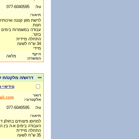
077-6040595
טל:
תיאור:
לרשת מזון קטנה ואיכותי
חנות.
עבודה במשמרות בימים א
בוקר.
התחלה מיידית
34 ש"ח לשעה
מיידי
היקף
מלאה
המשרה:
דרוש/ה מלקט/ת למחסן
טידיאיי 
דואר
il.com
אלקטרוני:
077-6040595
טל:
תיאור:
למחסן פיצוחים בחולון ד
העבודה בימים א-ה בין השעות :00
התחלה מיידית
35 ש"ח לשעה