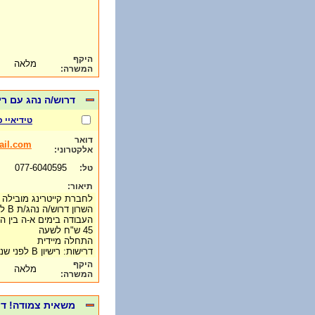
היקף
מלאה
המשרה:
דרוש/ה נהג עם רישיון B לפני 2007 (עד 4 טון) לחלוקה- רמת השרו
טידיאיי 
דואר
il.com
אלקטרוני:
077-6040595
טל:
תיאור:
לחברת קייטרינג מובילה 
השרון דרוש/ה נהג/ת B לחלוקה במתחם
העבודה בימים א-ה בין השעות :00
45 ש"ח לשעה
התחלה מיידית
דרישות: רישיון B לפני שנת 2007 (עד 4 טון)
היקף
מלאה
המשרה:
משאית צמודה! דרוש/ה נהג/ת עד 2