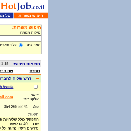
חיפוש משרות
סל מש
חיפוש משרות:
מילות מפתח
תאריכים:
כל התאריכ
תוצאות חיפוש:
1-15 מתוך 840
כותרת
שם חבר
דרש שליח לחברה 
h Avoda
דואר
ail.com
אלקטרוני:
054-268-52-41
טל:
תיאור:
התפקיד כולל שליחויות פנ
שכר – 40 ₪ לשעה
נדרשים רישיון נהיגה על