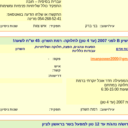
עברית בסיסית – חובה
התפקיד כולל שליחויות פנימיות ומשימות 
התקשרו או שלחו הודעה בוואטסאפ:
054-268-52-41 מרינה
בני ברק
איש צוות
עיר/ישוב:
תפקיד:
שנות ניסיון
:
ן- 45 ש"ח לשעה!
הסעות ונהגים, הפצה, חלוקה ושליחויות,
כוח אדם
השרון
עבודות כלליות
-
imanpower2000@gma
פקס:
איש
קשר:
דרישות:
המפעילה חדר אוכל יוקרתי ברמת
6:30-15
רמת השרון
עיר/ישוב:
תפקיד:
שנות ניסיון
:
1 טון למפעל בשר בראשון לציון