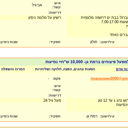
איש
אביגיל
קשר:
דרישות:
רזל בבת ים דרוש/ה מלגזן/ית
רישיון על מלגזה ניסיון
7:00-17
גברים כאחד
חולון
עיר/ישוב:
תפקיד:
שנות ניסיון
:
צוחים ברמת גן- 10,000 ש"ח+ נסיעות
כוח אדם
הסעות ונהגים, הפצה, חלוקה ושליחויות
המרכז והשפלה
-
imanpower2000@gma
פקס:
איש
קשר:
דרישות:
הג ג עד 12 טון
מעל גיל 24
רמת גן
עיר/ישוב:
תפקיד:
שנות ניסיון
: