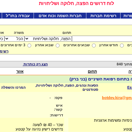
לוח דרושים הפצה, חלוקה ושליחויות
רות
רשימת חברות
חברות השמה וכוח אדם
עבודה בחו"ל
תחום
משרה
אזו
ים
חודש אחרון
שבועים אחרונים
שבוע אחרון
3 ימים אחרונים
רשימת
הצג רק כותרות
ה
תחום
אזור
בתחום רפואת השיניים (בני ברק)
הסעות ונהגים, הפצה, חלוקה ושליחויות,
Es
המרכז והשפלה
סטודנטים
-
botdev.kira@gm
פקס:
איש
קשר:
דרישות:
ימיות ומשימות ארגוניות
שכר – 40 ₪ לשעה
 קטנוע
נדרשים רישיון נהיגה על קטנוע