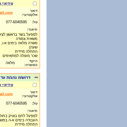
טידיאיי 
דואר
il.com
אלקטרוני:
077-6040595
טל:
תיאור:
למפעל בשר בראשון לציון (ל
משאית צמודה
משרה מלאה בימים א-ו, ב
שעה)
התחלה מיידית
שכר מעולה למתאימים
היקף
מלאה
המשרה:
דרוש/ה נהג/ת עד 12 טון בחולון-11,000 ש"ח ברוטו
טידיאיי 
דואר
il.com
אלקטרוני:
077-6040595
טל:
תיאור:
למפעל לחם בוטיק בחולון דר
העבודה בימים א-ה במש
התחלה מיידית