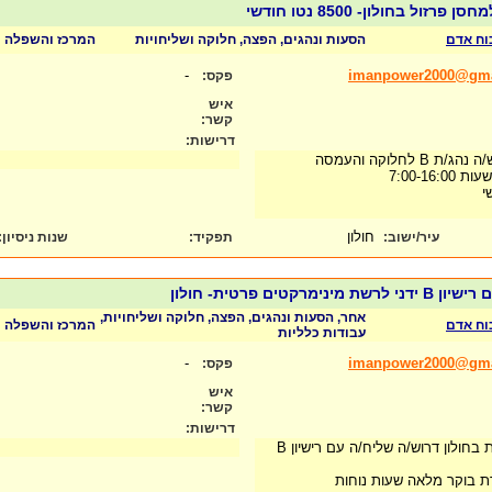
כוח אדם
הסעות ונהגים, הפצה, חלוקה ושליחויות
המרכז והשפלה
-
imanpower2000@gma
פקס:
איש
קשר:
דרישות:
 לחלוקה והעמסה
7:00-16
חולון
עיר/ישוב:
תפקיד:
שנות ניסיון
:
מרקטים פרטית- חולון
אחר, הסעות ונהגים, הפצה, חלוקה ושליחויות,
כוח אדם
המרכז והשפלה
עבודות כלליות
-
imanpower2000@gma
פקס:
איש
קשר:
דרישות:
לרשת מינימרקטים פרטית בחולון דרוש/ה שליח/ה עם רישיון B
ת בוקר מלאה שעות נוחות