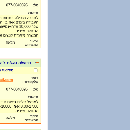
077-6040595
טל:
תיאור:
לחברה מובילה בתחום הב
העבודה בימים א-ה בין השעות :00
שכר 10,000 ש"ח+נסיעות
התחלה מיידית
המשרה מיועדת לנשים ו
היקף
מלאה
המשרה:
דרוש/ה נהג/ת ג' למפעל פי
טידיאיי 
דואר
il.com
אלקטרוני:
077-6040595
טל:
תיאור:
למפעל קליית פיצוחים דרוש נ
8.00-17.00 א-ה; 10000+נסיעות
התחלה מיידית
היקף
מלאה
המשרה: