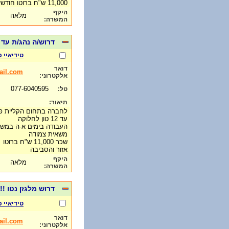
11,000 ש"ח ברוטו חודשי
היקף
מלאה
המשרה:
דרוש/ה נהג/ת עד 12 טון לחברה בתחום הפיצוחים ופירות יבשים- אזור והסביב
טידיאיי 
דואר
il.com
אלקטרוני:
077-6040595
טל:
תיאור:
לחברה בתחום הקליית פיצ
עד 12 טון לחלוקה
העבודה בימים א-ה במשרה
משאית צמודה
שכר 11,000 ש"ח ברוטו
אזור והסביבה
היקף
מלאה
המשרה:
דרוש מלגזן נטו !!1
טידיאיי 
דואר
il.com
אלקטרוני: